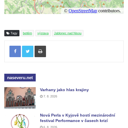
Tagy
betlém
výstava
Jablonec nad Nisou
Tisknout
naseveru.net
Varhany jako hlas krajiny
7. 8. 2026
Nová Perla v Kyjově hostí mezinárodní
festival Performance v časech krizí
6. 8. 2026