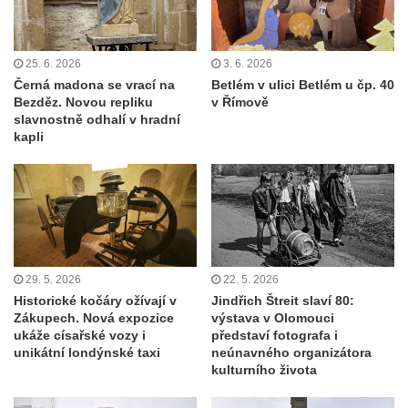
25. 6. 2026
3. 6. 2026
Černá madona se vrací na
Betlém v ulici Betlém u čp. 40
Bezděz. Novou repliku
v Římově
slavnostně odhalí v hradní
kapli
29. 5. 2026
22. 5. 2026
Historické kočáry ožívají v
Jindřich Štreit slaví 80:
Zákupech. Nová expozice
výstava v Olomouci
ukáže císařské vozy i
představí fotografa i
unikátní londýnské taxi
neúnavného organizátora
kulturního života