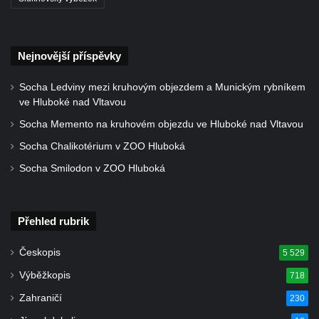
Nejnovější příspěvky
Socha Ledviny mezi kruhovým objezdem a Munickým rybníkem
ve Hluboké nad Vltavou
Socha Memento na kruhovém objezdu ve Hluboké nad Vltavou
Socha Chalikotérium v ZOO Hluboká
Socha Smilodon v ZOO Hluboká
Přehled rubrik
Českopis
5 529
Výběžkopis
718
Zahraničí
230