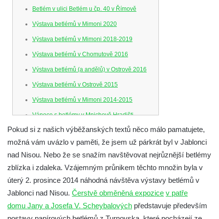
Betlém v ulici Betlém u čp. 40 v Římově
Výstava betlémů v Mimoni 2020
Výstava betlémů v Mimoni 2018-2019
Výstava betlémů v Chomutově 2016
Výstava betlémů (a andělů) v Ostrově 2016
Výstava betlémů v Ostrově 2015
Výstava betlémů v Mimoni 2014-2015
Vánoce s betlémy v Mnichově Hradišti
Pokud si z našich výběžanských textů něco málo pamatujete,
Betlémy s vůní dřeva (v Karlových Varech)
možná vám uvázlo v paměti, že jsem už párkrát byl v Jablonci
Výstava betlémů (a medvídků) v Ostrově
nad Nisou. Nebo že se snažím navštěvovat nejrůznější betlémy
2014
zblízka i zdaleka. Vzájemným průnikem těchto množin byla v
Kostelní betlém na Studánce
úterý 2. prosince 2014 náhodná návštěva výstavy betlémů v
Vánoční výstava betlémů v rumburském
Jablonci nad Nisou.
Čerstvě obměněná expozice
v patře
muzeu 2014
domu Jany a Josefa V. Scheybalových
představuje především
Výstava betlémů v Jablonci nad Nisou
postavy papírových betlémů z Turnovska, které pocházejí ze