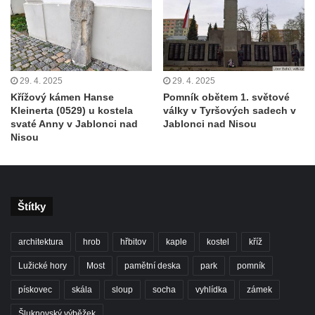
29. 4. 2025
29. 4. 2025
Křížový kámen Hanse
Pomník obětem 1. světové
Kleinerta (0529) u kostela
války v Tyršových sadech v
svaté Anny v Jablonci nad
Jablonci nad Nisou
Nisou
Štítky
architektura
hrob
hřbitov
kaple
kostel
kříž
Lužické hory
Most
pamětní deska
park
pomník
pískovec
skála
sloup
socha
vyhlídka
zámek
Šluknovský výběžek