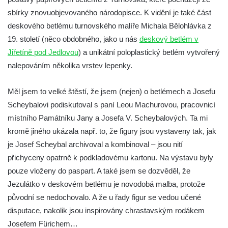
sbírky znovuobjevovaného národopisce. K vidění je také část
Ještě pár slov o betlémech
deskového betlému turnovského malíře Michala Bělohlávka z
Jubilejní výstava betlémů ostrovských
19. století (něco obdobného, jako u nás
deskový betlém v
sběratelů
Jiřetíně pod Jedlovou
) a unikátní poloplastický betlém vytvořený
Výstava betlémů na statku Bernard
nalepováním několika vrstev lepenky.
Výstava betlémů v Ostrově 2012
Měl jsem to velké štěstí, že jsem (nejen) o betlémech a Josefu
Scheybalovi podiskutoval s paní Leou Machurovou, pracovnicí
místního Památníku Jany a Josefa V. Scheybalových. Ta mi
kromě jiného ukázala např. to, že figury jsou vystaveny tak, jak
je Josef Scheybal archivoval a kombinoval – jsou nití
přichyceny opatrně k podkladovému kartonu. Na výstavu byly
pouze vloženy do paspart. A také jsem se dozvěděl, že
Jezulátko v deskovém betlému je novodobá malba, protože
původní se nedochovalo. A že u řady figur se vedou učené
disputace, nakolik jsou inspirovány chrastavským rodákem
Josefem Fürichem…