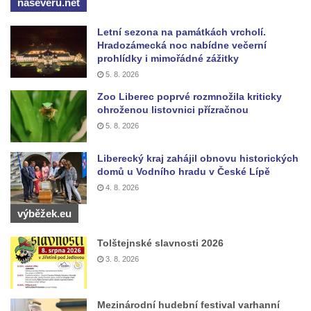
naseveru.net
Letní sezona na památkách vrcholí.
Hradozámecká noc nabídne večerní
prohlídky i mimořádné zážitky
5. 8. 2026
Zoo Liberec poprvé rozmnožila kriticky
ohroženou listovnici přízračnou
5. 8. 2026
Liberecký kraj zahájil obnovu historických
domů u Vodního hradu v České Lípě
4. 8. 2026
výběžek.eu
Tolštejnské slavnosti 2026
3. 8. 2026
Mezinárodní hudební festival varhanní