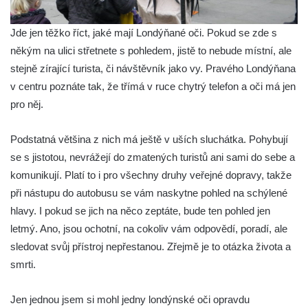
Jde jen těžko říct, jaké mají Londýňané oči. Pokud se zde s
někým na ulici střetnete s pohledem, jistě to nebude místní, ale
stejně zírající turista, či návštěvník jako vy. Pravého Londýňana
v centru poznáte tak, že třímá v ruce chytrý telefon a oči má jen
pro něj.
Podstatná většina z nich má ještě v uších sluchátka. Pohybují
se s jistotou, nevrážejí do zmatených turistů ani sami do sebe a
komunikují. Platí to i pro všechny druhy veřejné dopravy, takže
při nástupu do autobusu se vám naskytne pohled na schýlené
hlavy. I pokud se jich na něco zeptáte, bude ten pohled jen
letmý. Ano, jsou ochotní, na cokoliv vám odpovědí, poradí, ale
sledovat svůj přístroj nepřestanou. Zřejmě je to otázka života a
smrti.
Jen jednou jsem si mohl jedny londýnské oči opravdu