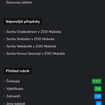
Šluknovský výběžek
Nejnovější příspěvky
Socha Chalikotérium v ZOO Hluboká
Socha Smilodon v ZOO Hluboká
Socha Veledaněk v ZOO Hluboká
Socha Koroun bezzubý v ZOO Hluboká
Přehled rubrik
Českopis
5 527
Výběžkopis
718
Zahraničí
230
Jíme kdekoli
16