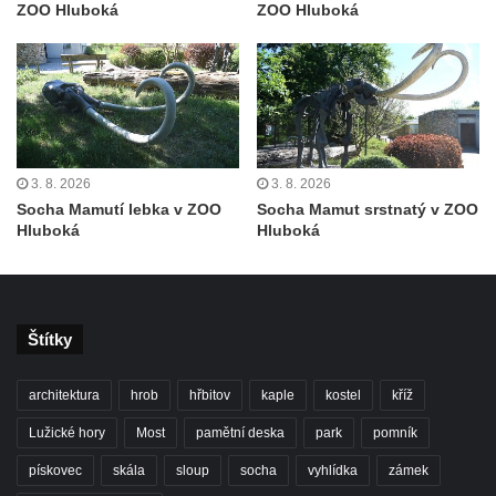
ZOO Hluboká
ZOO Hluboká
3. 8. 2026
3. 8. 2026
Socha Mamutí lebka v ZOO
Socha Mamut srstnatý v ZOO
Hluboká
Hluboká
Štítky
architektura
hrob
hřbitov
kaple
kostel
kříž
Lužické hory
Most
pamětní deska
park
pomník
pískovec
skála
sloup
socha
vyhlídka
zámek