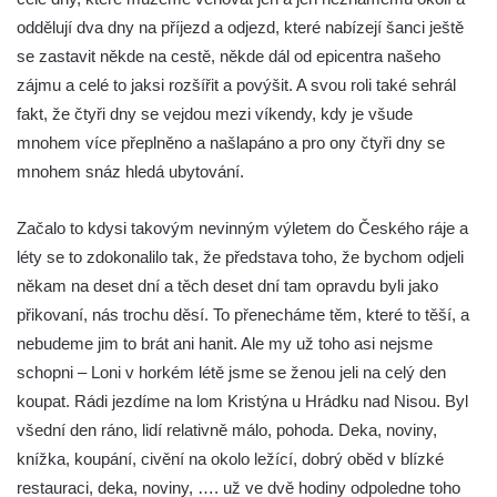
oddělují dva dny na příjezd a odjezd, které nabízejí šanci ještě
se zastavit někde na cestě, někde dál od epicentra našeho
zájmu a celé to jaksi rozšířit a povýšit. A svou roli také sehrál
fakt, že čtyři dny se vejdou mezi víkendy, kdy je všude
mnohem více přeplněno a našlapáno a pro ony čtyři dny se
mnohem snáz hledá ubytování.
Začalo to kdysi takovým nevinným výletem do Českého ráje a
léty se to zdokonalilo tak, že představa toho, že bychom odjeli
někam na deset dní a těch deset dní tam opravdu byli jako
přikovaní, nás trochu děsí. To přenecháme těm, které to těší, a
nebudeme jim to brát ani hanit. Ale my už toho asi nejsme
schopni – Loni v horkém létě jsme se ženou jeli na celý den
koupat. Rádi jezdíme na lom Kristýna u Hrádku nad Nisou. Byl
všední den ráno, lidí relativně málo, pohoda. Deka, noviny,
knížka, koupání, civění na okolo ležící, dobrý oběd v blízké
restauraci, deka, noviny, …. už ve dvě hodiny odpoledne toho