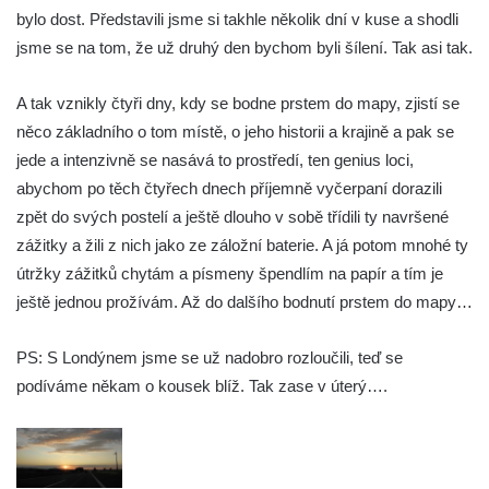
bylo dost. Představili jsme si takhle několik dní v kuse a shodli
jsme se na tom, že už druhý den bychom byli šílení. Tak asi tak.
A tak vznikly čtyři dny, kdy se bodne prstem do mapy, zjistí se
něco základního o tom místě, o jeho historii a krajině a pak se
jede a intenzivně se nasává to prostředí, ten genius loci,
abychom po těch čtyřech dnech příjemně vyčerpaní dorazili
zpět do svých postelí a ještě dlouho v sobě třídili ty navršené
zážitky a žili z nich jako ze záložní baterie. A já potom mnohé ty
útržky zážitků chytám a písmeny špendlím na papír a tím je
ještě jednou prožívám. Až do dalšího bodnutí prstem do mapy…
PS: S Londýnem jsme se už nadobro rozloučili, teď se
podíváme někam o kousek blíž. Tak zase v úterý….