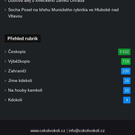
Dubová alej u loveckého zámku Ohrada
Socha Posel na břehu Munického rybníka ve Hluboké nad
Vltavou
Přehled rubrik
Českopis
5 532
Výběžkopis
719
Zahraničí
230
Jíme kdekoli
16
Na houby kamkoli
10
Kdokoli
4
www.cokolivokoli.cz
|
info@cokolivokoli.cz