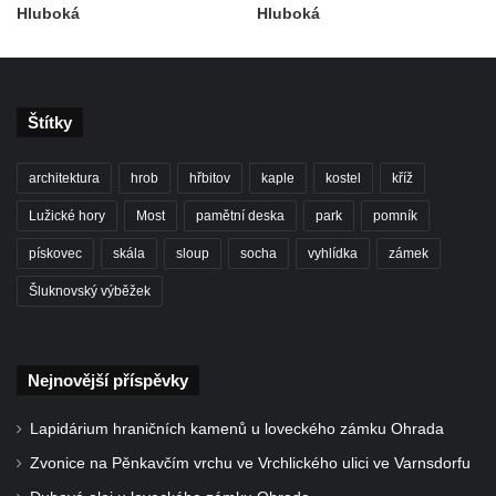
Hluboká
Hluboká
Štítky
architektura
hrob
hřbitov
kaple
kostel
kříž
Lužické hory
Most
pamětní deska
park
pomník
pískovec
skála
sloup
socha
vyhlídka
zámek
Šluknovský výběžek
Nejnovější příspěvky
Lapidárium hraničních kamenů u loveckého zámku Ohrada
Zvonice na Pěnkavčím vrchu ve Vrchlického ulici ve Varnsdorfu