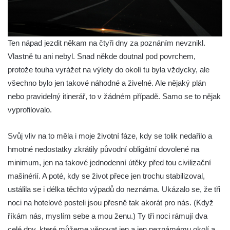
Ten nápad jezdit někam na čtyři dny za poznáním nevznikl.
Vlastně tu ani nebyl. Snad někde doutnal pod povrchem,
protože touha vyrážet na výlety do okolí tu byla vždycky, ale
všechno bylo jen takové náhodné a živelné. Ale nějaký plán
nebo pravidelný itinerář, to v žádném případě. Samo se to nějak
vyprofilovalo.
Svůj vliv na to měla i moje životní fáze, kdy se tolik nedařilo a
hmotné nedostatky zkrátily původní obligátní dovolené na
minimum, jen na takové jednodenní útěky před tou civilizační
mašinérií. A poté, kdy se život přece jen trochu stabilizoval,
ustálila se i délka těchto výpadů do neznáma. Ukázalo se, že tři
noci na hotelové posteli jsou přesně tak akorát pro nás. (Když
říkám nás, myslím sebe a mou ženu.) Ty tři noci rámují dva
celé dny, které můžeme věnovat jen a jen neznámému okolí a