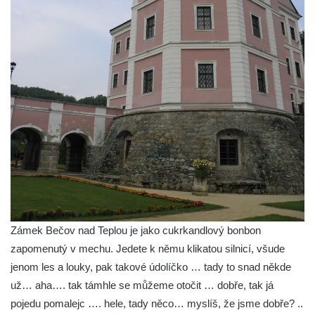
Zámek Bečov nad Teplou je jako cukrkandlový bonbon
zapomenutý v mechu. Jedete k němu klikatou silnicí, všude
jenom les a louky, pak takové údolíčko … tady to snad někde
už… aha…. tak támhle se můžeme otočit … dobře, tak já
pojedu pomalejc …. hele, tady něco… myslíš, že jsme dobře? ..