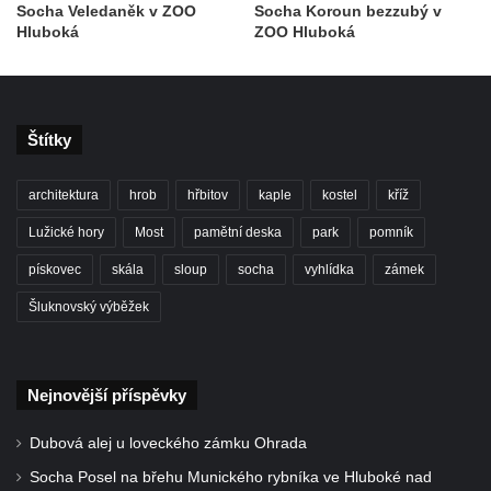
Socha Veledaněk v ZOO
Socha Koroun bezzubý v
Hluboká
ZOO Hluboká
Štítky
architektura
hrob
hřbitov
kaple
kostel
kříž
Lužické hory
Most
pamětní deska
park
pomník
pískovec
skála
sloup
socha
vyhlídka
zámek
Šluknovský výběžek
Nejnovější příspěvky
Dubová alej u loveckého zámku Ohrada
Socha Posel na břehu Munického rybníka ve Hluboké nad