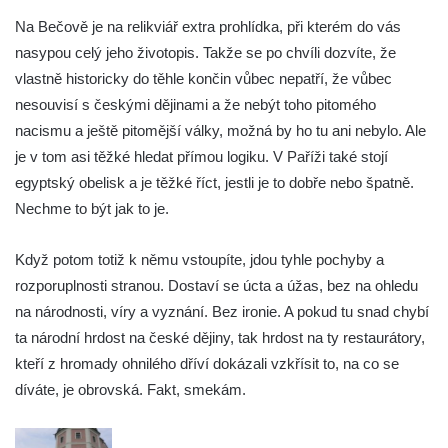
Na Bečově je na relikviář extra prohlídka, při kterém do vás
nasypou celý jeho životopis. Takže se po chvíli dozvíte, že
vlastně historicky do těhle končin vůbec nepatří, že vůbec
nesouvisí s českými dějinami a že nebýt toho pitomého
nacismu a ještě pitomější války, možná by ho tu ani nebylo. Ale
je v tom asi těžké hledat přímou logiku. V Paříži také stojí
egyptský obelisk a je těžké říct, jestli je to dobře nebo špatně.
Nechme to být jak to je.
Když potom totiž k němu vstoupíte, jdou tyhle pochyby a
rozporuplnosti stranou. Dostaví se úcta a úžas, bez na ohledu
na národnosti, víry a vyznání. Bez ironie. A pokud tu snad chybí
ta národní hrdost na české dějiny, tak hrdost na ty restaurátory,
kteří z hromady ohnilého dříví dokázali vzkřísit to, na co se
díváte, je obrovská. Fakt, smekám.