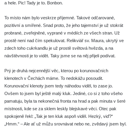
a hele. Pic! Tady je to. Bonbon.
To místo nám bylo veskrze příjemné. Takové odčarované,
pozitivní a smířené. Snad proto, že jeho tajemství je už stokrát
probrané, zveřejněné, vyprané v médiích ze všech stran. Už
prostě není nad čím spekulovat. Relikviář sv. Maura, ukrytý ve
zdech toho cukrkandlu je už prostě světová hvězda, a na
návštěvnosti je to vidět. Taky jsme se na něj přijeli podívat.
Prý je druhá nejcennější věc, kterou po korunovačních
klenotech v Čechách máme. To nedokážu posoudit.
Korunovační klenoty jsem tedy náhodou viděl, to zase jo.
Ovšem to jsem byl ještě malý kluk. Jediné, co si z toho všeho
pamatuju, byla ta nekonečná fronta na hrad a pak minuta v šeré
místnosti, kde se za sklem leskly blejskavé věci. Otec pak
spokojeně řekl: „Tak je ten kluk aspoň viděl. Hezký, viď?“
„Hmm.“ – Ale ať už můžu srovnávat nebo ne, zvědavý jsem byl.