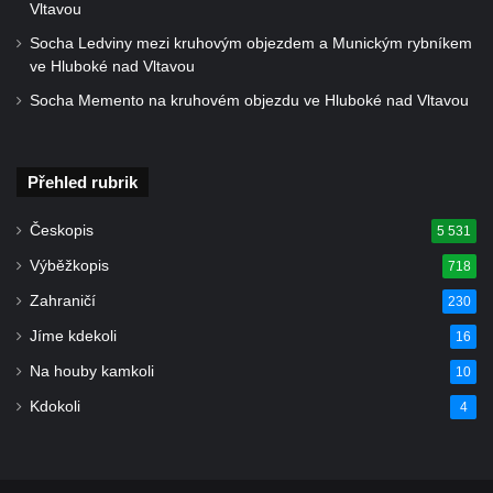
Vltavou
Socha Ledviny mezi kruhovým objezdem a Munickým rybníkem
ve Hluboké nad Vltavou
Socha Memento na kruhovém objezdu ve Hluboké nad Vltavou
Přehled rubrik
Českopis
5 531
Výběžkopis
718
Zahraničí
230
Jíme kdekoli
16
Na houby kamkoli
10
Kdokoli
4