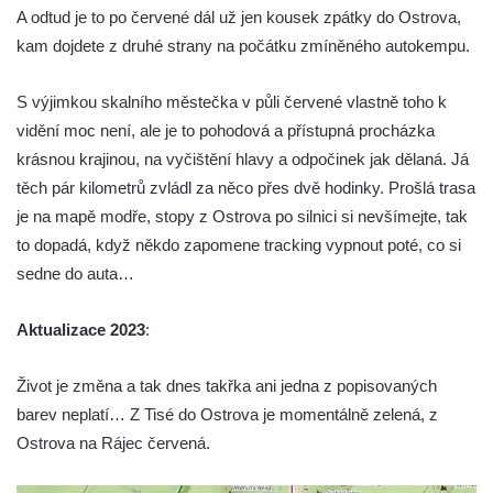
A odtud je to po červené dál už jen kousek zpátky do Ostrova,
kam dojdete z druhé strany na počátku zmíněného autokempu.
S výjimkou skalního městečka v půli červené vlastně toho k
vidění moc není, ale je to pohodová a přístupná procházka
krásnou krajinou, na vyčištění hlavy a odpočinek jak dělaná. Já
těch pár kilometrů zvládl za něco přes dvě hodinky. Prošlá trasa
je na mapě modře, stopy z Ostrova po silnici si nevšímejte, tak
to dopadá, když někdo zapomene tracking vypnout poté, co si
sedne do auta…
Aktualizace 2023
:
Život je změna a tak dnes takřka ani jedna z popisovaných
barev neplatí… Z Tisé do Ostrova je momentálně zelená, z
Ostrova na Rájec červená.