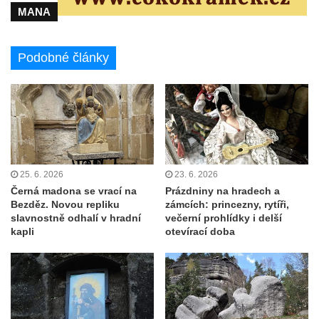
MANA
Podobné články
25. 6. 2026
23. 6. 2026
Černá madona se vrací na
Prázdniny na hradech a
Bezděz. Novou repliku
zámcích: princezny, rytíři,
slavnostně odhalí v hradní
večerní prohlídky i delší
kapli
otevírací doba