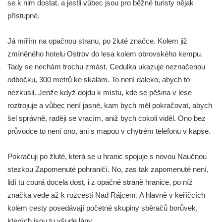
se k nim dostat, a jestli vůbec jsou pro běžné turisty nějak
přístupné.
Já mířím na opačnou stranu, po žluté značce. Kolem již
zmíněného hotelu Ostrov do lesa kolem obrovského kempu.
Tady se nechám trochu zmást. Cedulka ukazuje neznačenou
odbočku, 300 metrů ke skalám. To není daleko, abych to
nezkusil. Jenže když dojdu k místu, kde se pěšina v lese
roztrojuje a vůbec není jasné, kam bych měl pokračovat, abych
šel správně, raději se vracím, aniž bych cokoli viděl. Ono bez
průvodce to není ono, ani s mapou v chytrém telefonu v kapse.
Pokračuji po žluté, která se u hranic spojuje s novou Naučnou
stezkou Zapomenuté pohraničí. No, zas tak zapomenuté není,
lidí tu courá docela dost, i z opačné straně hranice, po níž
značka vede až k rozcestí Nad Rájcem. A hlavně v keříčcích
kolem cesty posedávají početné skupiny sběračů borůvek,
kterých jsou tu všude lány.