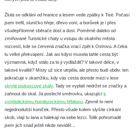
Žlutá se odklání od hranice a lesem vede zpátky k Tisé. Počasí
jsem trefil, sluníčko hřeje, dřevo voní, a borůvek je i přes
všudepřítomné sběrače dost a dost. Poměrně daleko od
zmiňované Turistické chaty u vstupu do skalního města
rozcestí, kde se červená značka vrací zpět k Ostrovu. A čeká
tu velké překvapení. Jak asi kdysi musela tahle cesta být
významná, když stálo za to ji vydláždit? V takové délce, v
takové kvalitě? Místy už sice utrpěla, ale přesto budí obdiv. ten
pokračuje v okamžiku, kdy vás cesta dovede mezi v lese
skryté pískovcové skály
. Tady se vyplatí nedržet se značky a
zahnout do skal. Já poslechl směrovku, ukazující
k
symbolickému horolezeckému hřbitovu
. Zjevně to není
nejjednodušší koníček. Přesto všude kolem slyšíte cinkání
skob, vlají tu lana a halekají na sebe lezci. Tolik pohromadě
jsem jich snad ještě nikde neviděl…