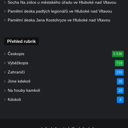
Socha Na zídce u městského úřadu ve Hluboké nad Vltavou
Pamětní deska padlých legionářů ve Hluboké nad Vltavou
Pamětní deska Jana Kostohryze ve Hluboké nad Vltavou
Přehled rubrik
Českopis
5 536
Výběžkopis
719
Zahraničí
230
Jíme kdekoli
16
Na houby kamkoli
10
Kdokoli
4