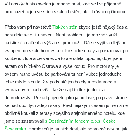
V Labských pískovcích je mnoho míst, kde se lze příjemně
procházet nejen ve stínu skalních stěn, ale i krásnou přírodou.
Třeba vám při návštěvě
Tiských stěn
zbyde ještě nějaký čas a
nebudete se cítit unaveni. Není problém – je možné využít
turistické značení a výšlap si prodloužit. Dá se vyjít vedlejším
vstupem do skalního města u Turistické chaty a pokračovat po
souběhu žluté a červené. Já to ale udělal opačně, dojel jsem
autem do blízkého Ostrova a vyšel odtud. Pro motoristy je
ovšem nutno uvést, že parkování tu není vůbec jednoduché –
tohle místo jsou totiž v podstatě jen hotely a restaurace s
vyhrazenými parkovišti, takže najít tu flek je docela
dobrodružství. Pokud přijedete jako já od Tisé, po pravé straně
se nad obcí tyčí zdejší skály. Před nějakým časem jsme na ně
obdivně koukali z terasy zdejšího stejnojmenného hotelu, kde
jsme se zastavovali
s Destinačním fondem o.p.s. České
Švýcarsko
. Horolezců je na nich dost, ale popravdě nevím, jak