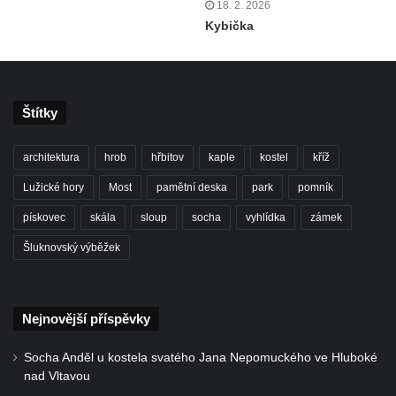
18. 2. 2026
Kybička
Štítky
architektura
hrob
hřbitov
kaple
kostel
kříž
Lužické hory
Most
pamětní deska
park
pomník
pískovec
skála
sloup
socha
vyhlídka
zámek
Šluknovský výběžek
Nejnovější příspěvky
Socha Anděl u kostela svatého Jana Nepomuckého ve Hluboké
nad Vltavou