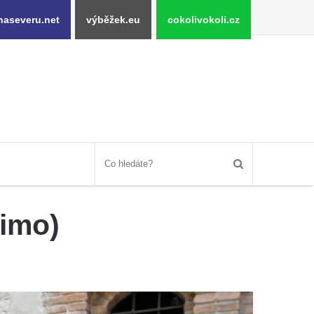
naseveru.net
výběžek.eu
cokolivokoli.cz
rimo)