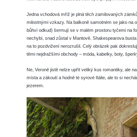
Jedna vchodová mříž je plná těch zamilovaných zámků, 
milostnými vzkazy. Na balkoně samotném se jako na or
bůhví odkud) šermují se v malém prostoru tyčemi na fo
nechybí, snad zůstal v Mantově. Shakespearova busta je 
na to pozdvižení nerozrušil. Celý obrázek pak dokresl
těmi nejdražšími obchody – móda, kabelky, boty, šperk
Ne, Veroně jistě nelze upřít veliký kus romantiky, ale
místa a zákoutí a hodně té syrové Itálie, ale to si ne
jezerem.