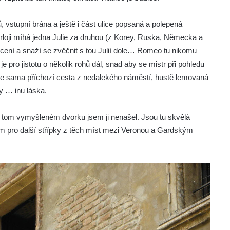
vstupní brána a ještě i část ulice popsaná a polepená
loji míhá jedna Julie za druhou (z Korey, Ruska, Německa a
cení a snaží se zvěčnit s tou Julií dole… Romeo tu nikomu
pro jistotu o několik rohů dál, snad aby se mistr při pohledu
uje sama příchozí cesta z nedalekého náměstí, hustě lemovaná
y … inu láska.
 na tom vymyšleném dvorku jsem ji nenašel. Jsou tu skvělá
chám pro další střípky z těch míst mezi Veronou a Gardským