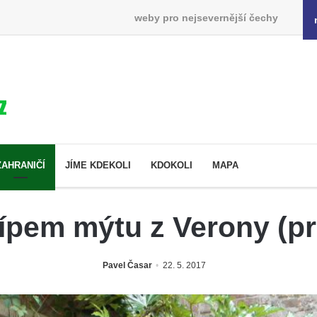
weby pro nejsevernější čechy
ZAHRANIČÍ
JÍME KDEKOLI
KDOKOLI
MAPA
ípem mýtu z Verony (p
Pavel Časar
22. 5. 2017