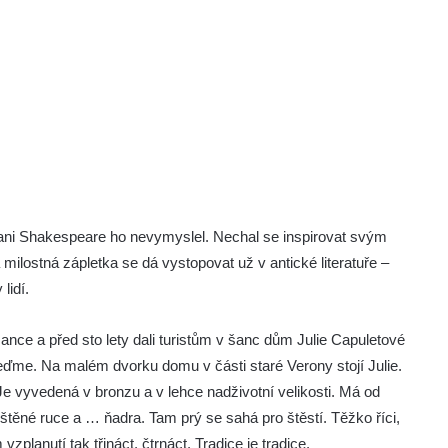
 ani Shakespeare ho nevymyslel. Nechal se inspirovat svým
 milostná zápletka se dá vystopovat už v antické literatuře –
lidí.
 šance a před sto lety dali turistům v šanc dům Julie Capuletové
leďme. Na malém dvorku domu v části staré Verony stojí Julie.
 Je vyvedená v bronzu a v lehce nadživotní velikosti. Má od
ěné ruce a … ňadra. Tam prý se sahá pro štěstí. Těžko říci,
m vzplanutí tak třináct, čtrnáct. Tradice je tradice.