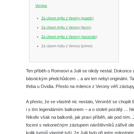
Verona
Za cípem mýtu z Verony (quarto)
Za cípem mýtu z Verony (terzo)
Za cípem mýtu z Verony (secondo)
Za cípem mýtu z Verony (primo)
Ten příběh o Romeovi a Julii se nikdy nestal. Dokonce
básnickým předchůdcem .. a ani ten nebyl originální. Ta
třeba u Ovidia. Přesto na milence z Verony věří zástupy 
A přesto, že se vlastně nic nestalo, Veronští se chopili
i s tím legendárním balkonem – a o století později … h
Nikoliv však na balkoně, jak praví příběh, ale pod ním.
focení s nekonečným zástupem návštěvníků zářivě olešt
kolik turistů vlastně tuší, že Julii bylo při jejím milostné