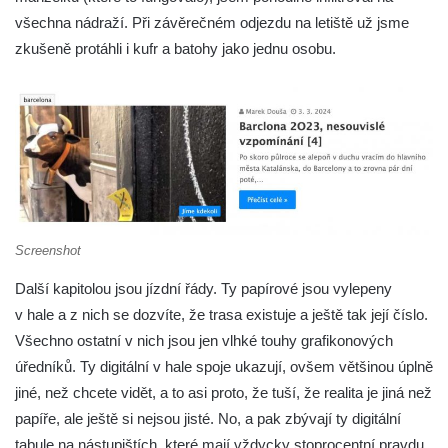
všechna nádraží. Při závěrečném odjezdu na letiště už jsme
zkušeně protáhli i kufr a batohy jako jednu osobu.
Screenshot
Další kapitolou jsou jízdní řády. Ty papírové jsou vylepeny
v hale a z nich se dozvíte, že trasa existuje a ještě tak její číslo.
Všechno ostatní v nich jsou jen vlhké touhy grafikonových
úředníků. Ty digitální v hale spoje ukazují, ovšem většinou úplně
jiné, než chcete vidět, a to asi proto, že tuší, že realita je jiná než
papíře, ale ještě si nejsou jisté. No, a pak zbývají ty digitální
tabule na nástupištích, které mají vždycky stoprocentní pravdu,