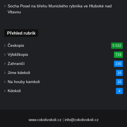
Socha Posel na břehu Munického rybníka ve Hluboké nad
Vltavou
Přehled rubrik
Českopis
5 532
Výběžkopis
719
Zahraničí
230
Jíme kdekoli
16
Na houby kamkoli
10
Kdokoli
4
www.cokolivokoli.cz
|
info@cokolivokoli.cz