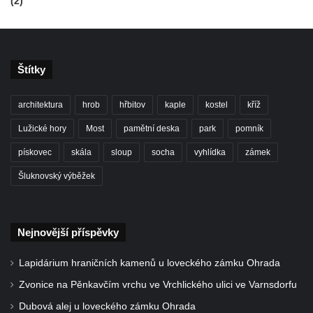
(2)
Štítky
architektura
hrob
hřbitov
kaple
kostel
kříž
Lužické hory
Most
pamětní deska
park
pomník
pískovec
skála
sloup
socha
vyhlídka
zámek
Šluknovský výběžek
Nejnovější příspěvky
Lapidárium hraničních kamenů u loveckého zámku Ohrada
Zvonice na Pěnkavčím vrchu ve Vrchlického ulici ve Varnsdorfu
Dubová alej u loveckého zámku Ohrada