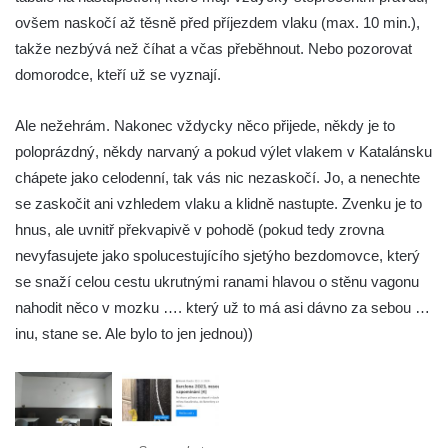
ovšem naskočí až těsně před příjezdem vlaku (max. 10 min.),
takže nezbývá než číhat a včas přeběhnout. Nebo pozorovat
domorodce, kteří už se vyznají.
Ale nežehrám. Nakonec vždycky něco přijede, někdy je to
poloprázdný, někdy narvaný a pokud výlet vlakem v Katalánsku
chápete jako celodenní, tak vás nic nezaskočí. Jo, a nenechte
se zaskočit ani vzhledem vlaku a klidně nastupte. Zvenku je to
hnus, ale uvnitř překvapivě v pohodě (pokud tedy zrovna
nevyfasujete jako spolucestujícího sjetýho bezdomovce, který
se snaží celou cestu ukrutnými ranami hlavou o stěnu vagonu
nahodit něco v mozku …. který už to má asi dávno za sebou …
inu, stane se. Ale bylo to jen jednou))