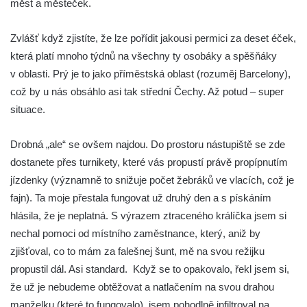
měst a městeček.
Zvlášť když zjistíte, že lze pořídit jakousi permici za deset éček,
která platí mnoho týdnů na všechny ty osobáky a spěšňáky
v oblasti. Prý je to jako příměstská oblast (rozuměj Barcelony),
což by u nás obsáhlo asi tak střední Čechy. Až potud – super
situace.
Drobná „ale“ se ovšem najdou. Do prostoru nástupiště se zde
dostanete přes turnikety, které vás propustí právě propípnutím
jízdenky (významně to snižuje počet žebráků ve vlacích, což je
fajn). Ta moje přestala fungovat už druhý den a s pískáním
hlásila, že je neplatná. S výrazem ztraceného králíčka jsem si
nechal pomoci od místního zaměstnance, který, aniž by
zjišťoval, co to mám za falešnej šunt, mě na svou režijku
propustil dál. Asi standard. Když se to opakovalo, řekl jsem si,
že už je nebudeme obtěžovat a natlačením na svou drahou
manželku (které to fungovalo), jsem pohodlně infiltroval na