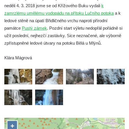
neděli 4. 3. 2018 jsme se od Křížového Buku vydali
k
zamrzlému umělému vodopádu na přítoku Lučního potoka
a k
ledové stěně na úpatí Břidličného vrchu naproti přírodní
památce
Pustý zámek
. Pozdní start výletu nedopřál pořádně si
užít poslední, nejhezčí zastávky. Sice neznačené, ale výborně
zpřístupněné ledové útvary na potoku Bělá u Mlýnů.
Klára Mágrová