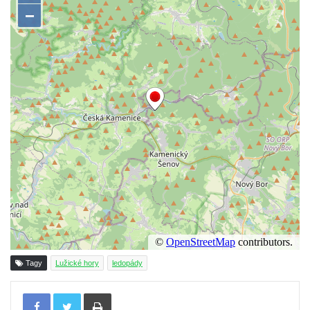
Tagy
Lužické hory
ledopády
Tisknout