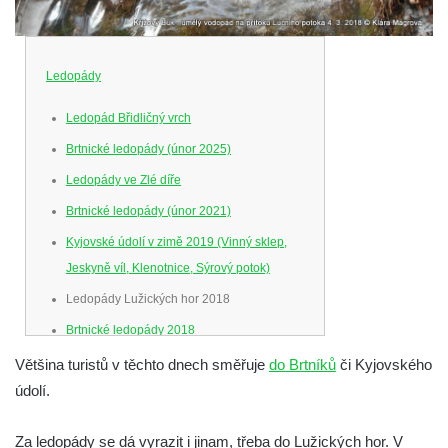
Ledopády
Ledopád Břidličný vrch
Brtnické ledopády (únor 2025)
Ledopády ve Zlé díře
Brtnické ledopády (únor 2021)
Kyjovské údolí v zimě 2019 (Vinný sklep,
Jeskyně víl, Klenotnice, Sýrový potok)
Ledopády Lužických hor 2018
Brtnické ledopády 2018
Brtnické ledopády 2017 (s KČT Krásná
Většina turistů v těchto dnech směřuje
do Brtníků
či Kyjovského
Lípa)
údolí.
Už rostou (2017)
Za ledopády se dá vyrazit i jinam, třeba do Lužických hor. V