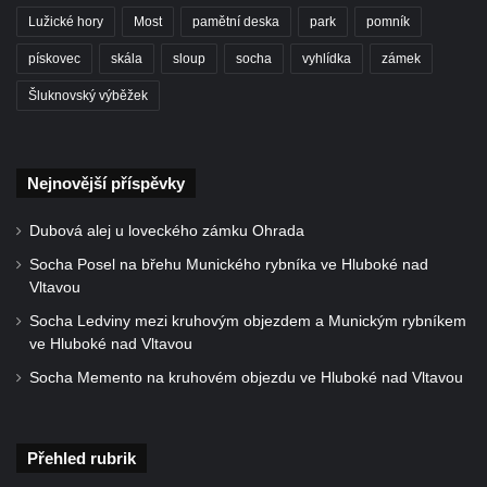
Lužické hory
Most
pamětní deska
park
pomník
pískovec
skála
sloup
socha
vyhlídka
zámek
Šluknovský výběžek
Nejnovější příspěvky
Dubová alej u loveckého zámku Ohrada
Socha Posel na břehu Munického rybníka ve Hluboké nad
Vltavou
Socha Ledviny mezi kruhovým objezdem a Munickým rybníkem
ve Hluboké nad Vltavou
Socha Memento na kruhovém objezdu ve Hluboké nad Vltavou
Přehled rubrik