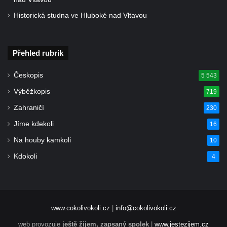
Historická studna ve Hluboké nad Vltavou
Přehled rubrik
Českopis
5 543
Výběžkopis
719
Zahraničí
230
Jíme kdekoli
16
Na houby kamkoli
10
Kdokoli
4
www.cokolivokoli.cz
|
info@cokolivokoli.cz
web provozuje
ještě žijem, zapsaný spolek
|
www.jestezijem.cz