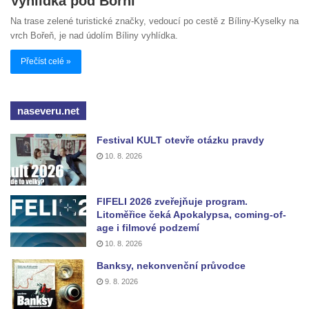
Vyhlídka pod Bořní
Na trase zelené turistické značky, vedoucí po cestě z Bíliny-Kyselky na
vrch Bořeň, je nad údolím Bíliny vyhlídka.
Přečíst celé »
naseveru.net
Festival KULT otevře otázku pravdy
10. 8. 2026
FIFELI 2026 zveřejňuje program.
Litoměřice čeká Apokalypsa, coming-of-
age i filmové podzemí
10. 8. 2026
Banksy, nekonvenční průvodce
9. 8. 2026