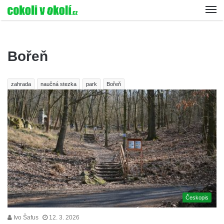
Bořeň
zahrada
naučná stezka
park
Bořeň
Českopis
Ivo Šafus
12. 3. 2026