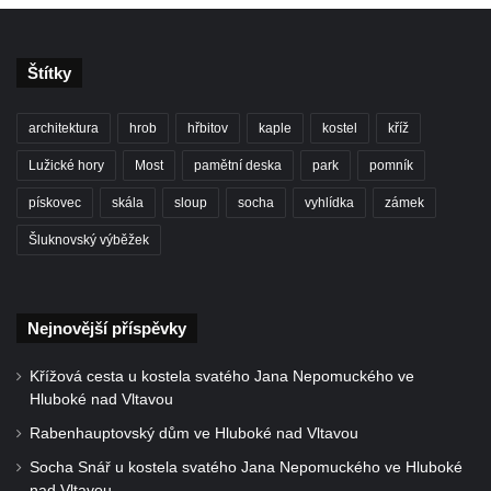
Štítky
architektura
hrob
hřbitov
kaple
kostel
kříž
Lužické hory
Most
pamětní deska
park
pomník
pískovec
skála
sloup
socha
vyhlídka
zámek
Šluknovský výběžek
Nejnovější příspěvky
Křížová cesta u kostela svatého Jana Nepomuckého ve
Hluboké nad Vltavou
Rabenhauptovský dům ve Hluboké nad Vltavou
Socha Snář u kostela svatého Jana Nepomuckého ve Hluboké
nad Vltavou