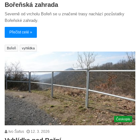
Bořeňská zahrada
Severně od vrcholu Bořeň se u značené trasy nachází pozůstatky
Bořeňské zahrady.
Přečíst celé »
Bořeň
vyhlídka
Českopis
Ivo Šafus
12. 3. 2026