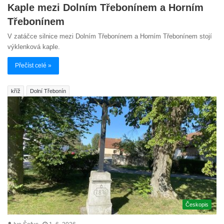
Kaple mezi Dolním Třebonínem a Horním
Třebonínem
V zatáčce silnice mezi Dolním Třebonínem a Horním Třebonínem stojí
výklenková kaple.
Přečíst celé »
kříž
Dolní Třebonín
Českopis