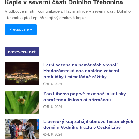
Kaple v severní části Dolního Třebonína
V odbočce místní komunikace z hlavní silnice v severní části Dolního
Třebonína před čp. 55 stojí výklenková kaple.
Přečíst celé »
naseveru.net
Letní sezona na památkách vrcholí.
Hradozámecká noc nabídne večerní
prohlídky i mimořádné zážitky
5. 8. 2026
Zoo Liberec poprvé rozmnožila kriticky
ohroženou listovnici přízračnou
5. 8. 2026
Liberecký kraj zahájil obnovu historických
domů u Vodního hradu v České Lípě
4. 8. 2026