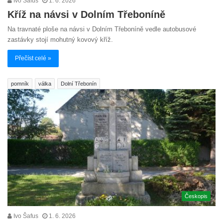
Ivo Šafus
1. 6. 2026
Kříž na návsi v Dolním Třeboníně
Na travnaté ploše na návsi v Dolním Třeboníně vedle autobusové
zastávky stojí mohutný kovový kříž.
Přečíst celé »
pomník
válka
Dolní Třebonín
Českopis
Ivo Šafus
1. 6. 2026