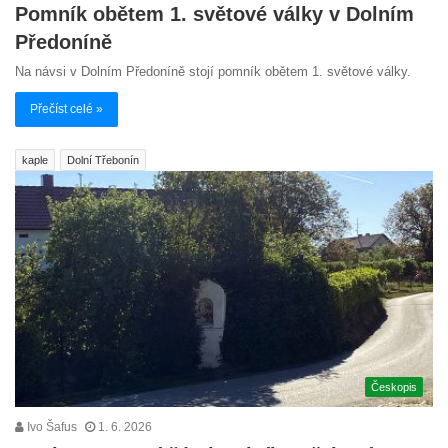
Pomník obětem 1. světové války v Dolním
Předoníně
Na návsi v Dolním Předoníně stojí pomník obětem 1. světové války.
Přečíst celé »
kaple
Dolní Třebonín
Českopis
Ivo Šafus
1. 6. 2026