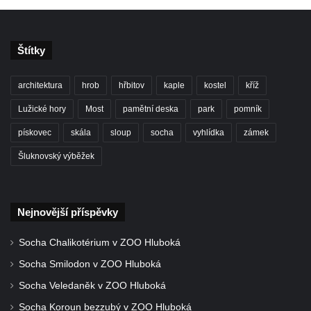
Štítky
architektura
hrob
hřbitov
kaple
kostel
kříž
Lužické hory
Most
pamětní deska
park
pomník
pískovec
skála
sloup
socha
vyhlídka
zámek
Šluknovský výběžek
Nejnovější příspěvky
Socha Chalikotérium v ZOO Hluboká
Socha Smilodon v ZOO Hluboká
Socha Veledaněk v ZOO Hluboká
Socha Koroun bezzubý v ZOO Hluboká