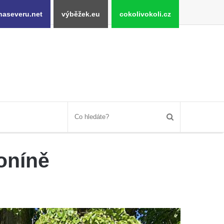
naseveru.net
výběžek.eu
cokolivokoli.cz
oníně