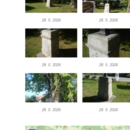
Kříž u brány na hřbitov ve Velešíně
Kříž na zahradě domu čp. 127 v Římově
28. 5. 2026
28. 5. 2026
Kříž u fary v Římově
Kříž u lípy Jana Gurreho v Římově
Boží muka u hřbitova v Římově
Centrální kříž hřbitova v Římově
Kříž na návsi v Dolním Třeboníně
28. 5. 2026
28. 5. 2026
Kříž poblíž domu čp. 169 v Plavu
Kříž na návsi v Plavu
Boží muka v Plavu
Kříž u Obrázku severovýchodně od
Práchně
28. 5. 2026
28. 5. 2026
Kříž na rozcestí u domu čp. 283 v Dolním
Podluží
Görnerův kříž u silnice č. 264 v Dolním