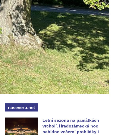
naseveru.net
Letní sezona na památkách
vrcholí. Hradozámecká noc
nabídne večerní prohlídky i