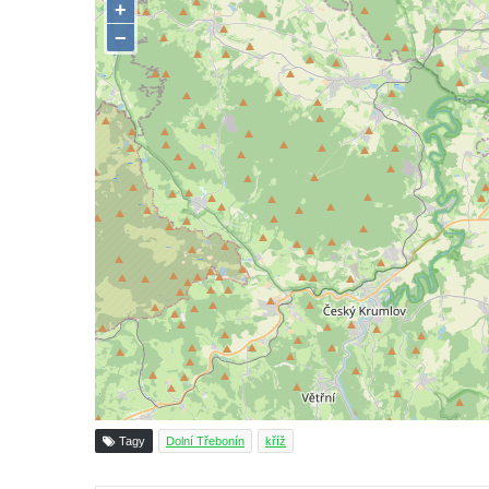
Podluží
Kříž u domu čp. 155 v Chřibské
Údajný kříž u domu čp. 283 ve Chřibské
Kříž jižně od Bukolu
Kříž na návsi v Bukolu
Centrální kříž hřbitova v Hrobčicích
Kříž u silnice z Chouče do Mirošovic
Centrální kříž hřbitova v Chouči
Kříž na rozcestí v Záluží
Kříž v ulici V Zátiší v Dobříni
Boží muka u domu čp. 392 na rohu ulic Na
Hradčanech a Palackého v Roudnici nad
Labem
Tagy
Dolní Třebonín
kříž
Kříž v centru Liběšic
Kříž na návsi v Chouči