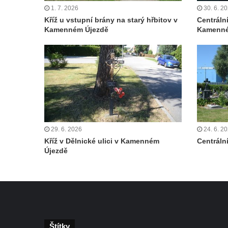
Neugebauerův kříž východně od Sloupu v
1. 7. 2026
30. 6. 2
Čechách
Kříž u vstupní brány na starý hřbitov v
Centráln
Kamenném Újezdě
Kamenné
Kříž u kostela Zvěstování Panny Marie v
Duchcově
Údajný kříž před kostelem svatých Petra a
Pavla v Jeníkově
Kříž na návsi v Jeníkově
Kříž na křižovatce v Teplické ulici v Lahošti
Kříž U Pěti lip na pastvině severovýchodně
29. 6. 2026
24. 6. 2
od Mikulášovic
Kříž v Dělnické ulici v Kamenném
Centrální
Újezdě
Kříž na rozcestí u domu čp. 123 v
Mikulášovicích
Wäberův kříž v zahradě domu čp. 184 v
Mikulášovicích
Kříž na louce v horních Mikulášovicích
Štítky
Posteltův kříž naproti domu ev.č. 29 v