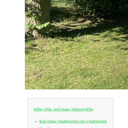
Křížky, kříže, boží muka, hřbitovní kříže
Boží muka v Budějovické ulici v Kamenném