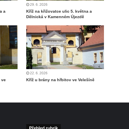
29. 6. 2026
a a
Kříž na křižovatce ulic 5. května a
Dělnická v Kamenném Újezdě
22. 6. 2026
 ve
Kříž u brány na hřbitov ve Velešíně
Přehled rubrik