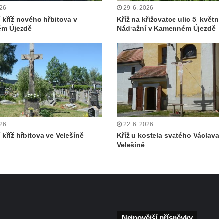
026
29. 6. 2026
í kříž nového hřbitova v
Kříž na křižovatce ulic 5. květn
m Újezdě
Nádražní v Kamenném Újezdě
026
22. 6. 2026
 kříž hřbitova ve Velešíně
Kříž u kostela svatého Václava
Velešíně
Nejnovější příspěvky