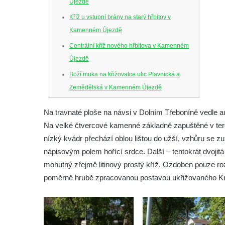
Újezdě
Kříž u vstupní brány na starý hřbitov v
Kamenném Újezdě
Centrální kříž nového hřbitova v Kamenném
Újezdě
Boží muka na křižovatce ulic Plavnická a
Zemědělská v Kamenném Újezdě
Kříž na křižovatce ulic 5. května a Nádražní
Na travnaté ploše na návsi v Dolním Třeboníně vedle a
v Kamenném Újezdě
Na velké čtvercové kamenné základně zapuštěné v terén
Kříž na křižovatce ulic 5. května a Dělnická
nízký kvádr přechází oblou lištou do užší, vzhůru se zu
v Kamenném Újezdě
nápisovým polem hořící srdce. Další – tentokrát dvojitá –
Kříž v Dělnické ulici v Kamenném Újezdě
mohutný zřejmě litinový prostý kříž. Ozdoben pouze r
Boží muka na křižovatce ulic Latrán a K
poměrně hrubě zpracovanou postavou ukřižovaného Kri
Malší ve Velešíně
Centrální kříž hřbitova ve Velešíně
Kříž u kostela svatého Václava ve Velešíně