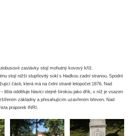
utobusové zastávky stojí mohutný kovový kříž.
u stojí nižší stupňovitý sokl s hladkou zadní stranou. Spodní
žující části, která má na čelní straně letopočet 1876. Nad
 lišta odděluje hlavici stejně širokou jako dřík, v níž je vsazen
ozšířením základny a přesahujícím uzavřením břeven. Nad
sta praporek INRI.