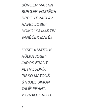
BÜRGER MARTIN
Hrob Jana Foitla na hřbitově ve Velešíně
BÜRGER VOJTĚCH
Hrob Ludvíka Tůmy na hřbitově ve Velešíně
DRBOUT VÁCLAV
Hrob Josefa Havla na hřbitově ve Velešíně
HAVEL JOSEF
Pomník obětem 2. světové války na hřbitově
HOMOLKA MARTIN
u kostela svatého Václava ve Velešíně
VANĚČEK MATĚJ
Pamětní deska 240 MILES TO FREEDOM u
KYSELA MATOUŠ
pomníku obětem válek na náměstí J. V.
HŮLKA JOSEF
Kamarýta ve Velešíně
JAROŠ FRANT.
Pomník obětem 1. a 2. světové války na
PETR LUDVÍK
náměstí J. V. Kamarýta ve Velešíně
PISKO MATOUŠ
Pomník obětem 1. a 2. světové války v
ŠTROBL ŠIMON
Římově
TALÍŘ FRANT.
Hrob Petera Korgera a Petra Štindla na
VYŽRÁLEK VOJT.
hřbitově v Římově
Pomník obětem 1. světové války v Dolním
*