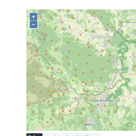
Hrob Václava Kufnera na hřbitově v Lužci
nad Vltavou
Pomník vojákům Rudé armády na hřbitově
v Lužci nad Vltavou
Pomník Ladislava Sedláčka a Karla Pelce u
silnice severně od Lužce nad Vltavou
Kenotaf Alfeda Harnische na hřbitově v
Hrobčicích
Pomník obětem válek v Hrobčicích
Pomník obětem válek v Mirošovicích
Hrob vojáků Rudé armády na hřbitově v
Račicích
Hrob Jiřího Dovhomilji na hřbitově v
Račicích
Hrob Antonína Medáčka na hřbitově v