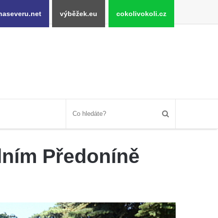
naseveru.net
výběžek.eu
cokolivokoli.cz
lním Předoníně