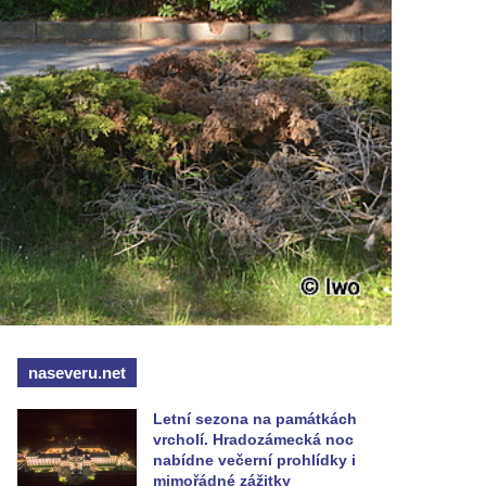
naseveru.net
Letní sezona na památkách
vrcholí. Hradozámecká noc
nabídne večerní prohlídky i
mimořádné zážitky