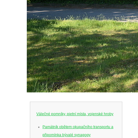
Válečné pomníky, pietní místa, vojenské hroby
Památník obětem okupačního transportu a
připomínka bývalé synagogy