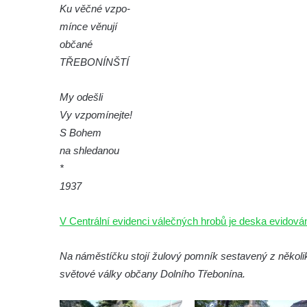
Předoníně
Ku věčné vzpo-
mínce věnují
Pomník obětem 2. světové války v Plavu
občané
Pamětní deska obětem 1. světové války v
TŘEBONÍNŠTÍ
Plavu
Kenotaf Pepiho Meisela na hřbitově v
My odešli
Dolním Podluží
Vy vzpomínejte!
Kenotaf Leopolda Malata na hřbitově v
S Bohem
Dolním Podluží
na shledanou
Kenotaf Antona Klause na hřbitově v
*
Dolním Podluží
1937
Kenotaf Heinricha Klause na hřbitově v
V Centrální evidenci válečných hrobů je deska evido
Dolním Podluží
Kenotaf Josefa Stolle na hřbitově v Dolním
Na náměstíčku stojí žulový pomník sestavený z několik
Podluží
světové války občany Dolního Třebonína.
Pomník obětem 1. světové války na
židovském hřbitově v Mostě