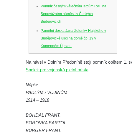
Pomník českým válečným letcům RAF na
Senovážném náměstí v Českých
Budějovicích
Pamětní deska Jana Zelenky-Hajského v
Budějovické ulici na domě čp. 19 v
Kamenném Újezdu
Kenotaf Šimona Valhy na starém hřbitově v
Na návsi v Dolním Předoníně stojí pomník obětem 1. s
Kamenném Újezdě
Spolek pro vojenská pietní místa
:
Kenotaf Václava B. Hájka na starém
hřbitově v Kamenném Újezdě
Nápis:
Pomník obětem válek na Náměstí v
PADLÝM / VOJÍNŮM
Kamenném Újezdě
1914 – 1918
Kenotaf Jana Mojžiše na hřbitově ve
Velešíně
BOHDAL FRANT.
BOROVKA BARTOL.
Kenotaf Josefa Jílka na hřbitově ve
BÜRGER FRANT.
Velešíně