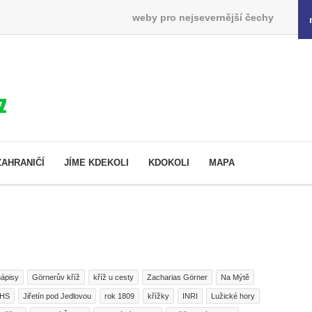
weby pro nejsevernější čechy
ZAHRANIČÍ
JÍME KDEKOLI
KDOKOLI
MAPA
ápisy
Görnerův kříž
kříž u cesty
Zacharias Görner
Na Mýtě
IHS
Jiřetín pod Jedlovou
rok 1809
křížky
INRI
Lužické hory