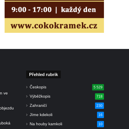
Přehled rubrik
Českopis
5 529
m ve
Výběžkopis
718
Zahraničí
230
objezdu
Jíme kdekoli
16
luboká
Na houby kamkoli
10