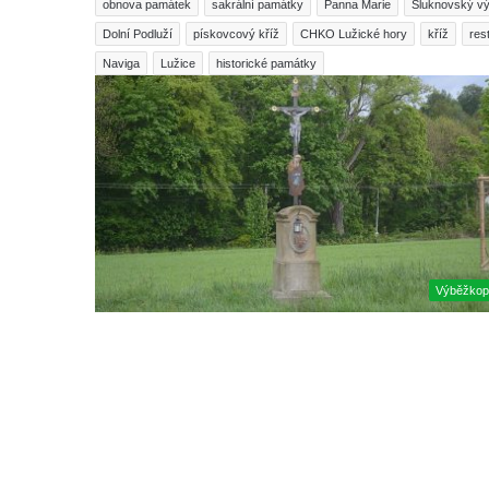
obnova památek
sakrální památky
Panna Marie
Šluknovský v
Dolní Podluží
pískovcový kříž
CHKO Lužické hory
kříž
res
Naviga
Lužice
historické památky
Výběžkop