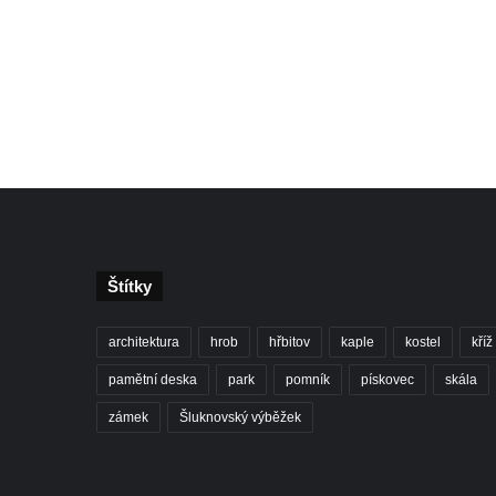
Štítky
architektura
hrob
hřbitov
kaple
kostel
kříž
pamětní deska
park
pomník
pískovec
skála
zámek
Šluknovský výběžek