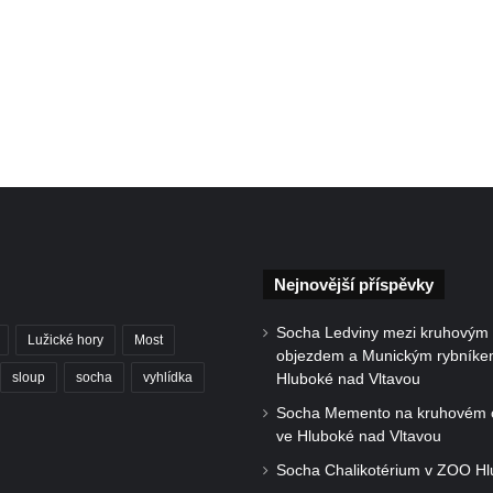
Nejnovější příspěvky
Socha Ledviny mezi kruhovým
Lužické hory
Most
objezdem a Munickým rybníke
sloup
socha
vyhlídka
Hluboké nad Vltavou
Socha Memento na kruhovém 
ve Hluboké nad Vltavou
Socha Chalikotérium v ZOO H