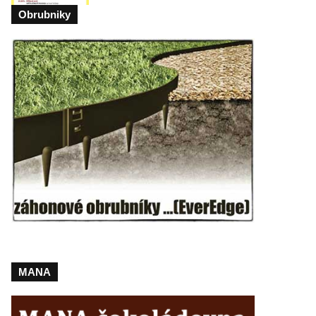
Obrubniky
MANA