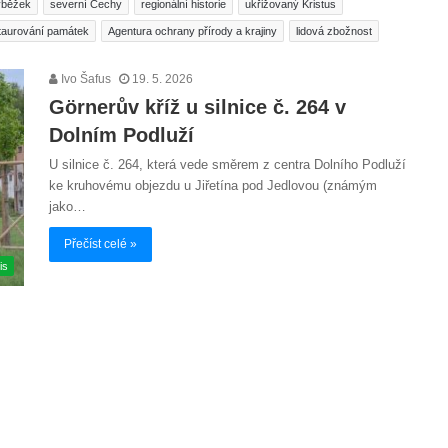
ýběžek
severní Čechy
regionální historie
ukřižovaný Kristus
taurování památek
Agentura ochrany přírody a krajiny
lidová zbožnost
Ivo Šafus
19. 5. 2026
Görnerův kříž u silnice č. 264 v
Dolním Podluží
U silnice č. 264, která vede směrem z centra Dolního Podluží
ke kruhovému objezdu u Jiřetína pod Jedlovou (známým
jako…
Přečíst celé »
is