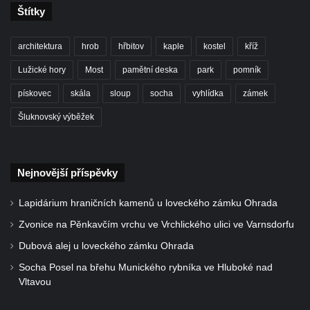
Štítky
architektura
hrob
hřbitov
kaple
kostel
kříž
Lužické hory
Most
pamětní deska
park
pomník
pískovec
skála
sloup
socha
vyhlídka
zámek
Šluknovský výběžek
Nejnovější příspěvky
Lapidárium hraničních kamenů u loveckého zámku Ohrada
Zvonice na Pěnkavčím vrchu ve Vrchlického ulici ve Varnsdorfu
Dubová alej u loveckého zámku Ohrada
Socha Posel na břehu Munického rybníka ve Hluboké nad
Vltavou