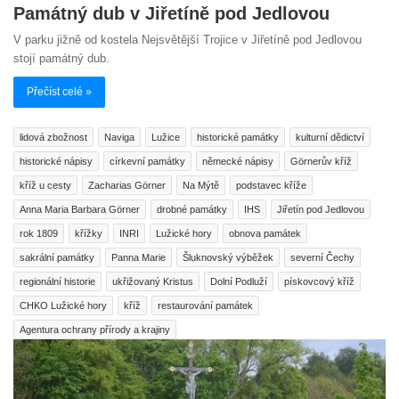
Památný dub v Jiřetíně pod Jedlovou
V parku jižně od kostela Nejsvětější Trojice v Jiřetíně pod Jedlovou
stojí památný dub.
Přečíst celé »
lidová zbožnost
Naviga
Lužice
historické památky
kulturní dědictví
historické nápisy
církevní památky
německé nápisy
Görnerův kříž
kříž u cesty
Zacharias Görner
Na Mýtě
podstavec kříže
Anna Maria Barbara Görner
drobné památky
IHS
Jiřetín pod Jedlovou
rok 1809
křížky
INRI
Lužické hory
obnova památek
sakrální památky
Panna Marie
Šluknovský výběžek
severní Čechy
regionální historie
ukřižovaný Kristus
Dolní Podluží
pískovcový kříž
CHKO Lužické hory
kříž
restaurování památek
Agentura ochrany přírody a krajiny