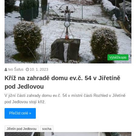
Výběžkopis
Ivo Šafus
10. 1. 2023
Kříž na zahradě domu ev.č. 54 v Jiřetíně
pod Jedlovou
V jižní části zahrady domu ev.č. 54 v místní části Rozhled v Jiřetíně
pod Jedlovou stojí kříž.
Přečíst celé »
Jiřetín pod Jedlovou
socha