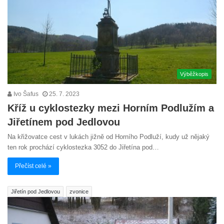
Výběžkopis
Ivo Šafus
25. 7. 2023
Kříž u cyklostezky mezi Horním Podlužím a
Jiřetínem pod Jedlovou
Na křižovatce cest v lukách jižně od Horního Podluží, kudy už nějaký
ten rok prochází cyklostezka 3052 do Jiřetína pod…
Přečíst celé »
Jiřetín pod Jedlovou
zvonice