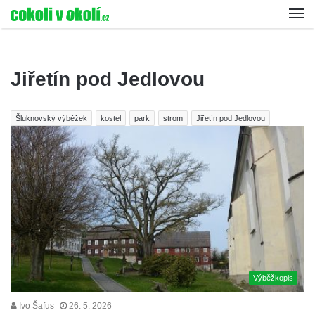
Jiřetín pod Jedlovou
Šluknovský výběžek
kostel
park
strom
Jiřetín pod Jedlovou
Výběžkopis
Ivo Šafus
26. 5. 2026