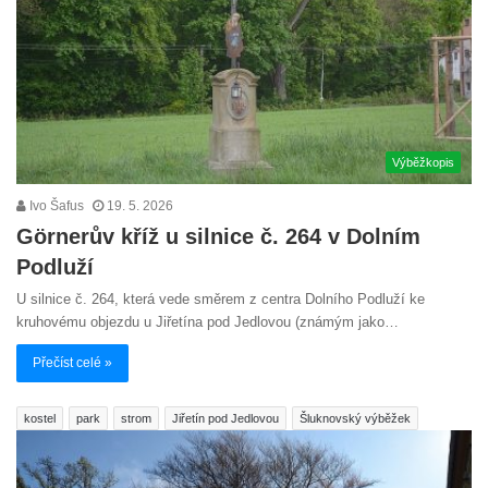
Výběžkopis
Ivo Šafus
19. 5. 2026
Görnerův kříž u silnice č. 264 v Dolním
Podluží
U silnice č. 264, která vede směrem z centra Dolního Podluží ke
kruhovému objezdu u Jiřetína pod Jedlovou (známým jako…
Přečíst celé »
kostel
park
strom
Jiřetín pod Jedlovou
Šluknovský výběžek