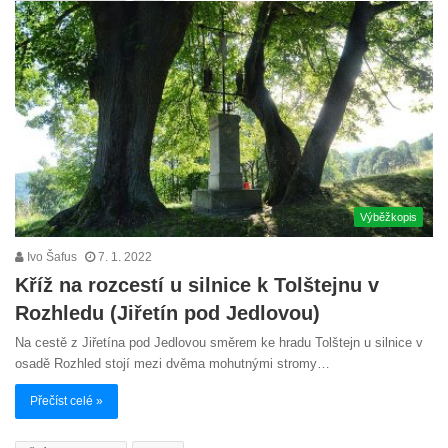
Výběžkopis
Ivo Šafus
7. 1. 2022
Kříž na rozcestí u silnice k Tolštejnu v
Rozhledu (Jiřetín pod Jedlovou)
Na cestě z Jiřetína pod Jedlovou směrem ke hradu Tolštejn u silnice v
osadě Rozhled stojí mezi dvěma mohutnými stromy…
Přečíst celé »