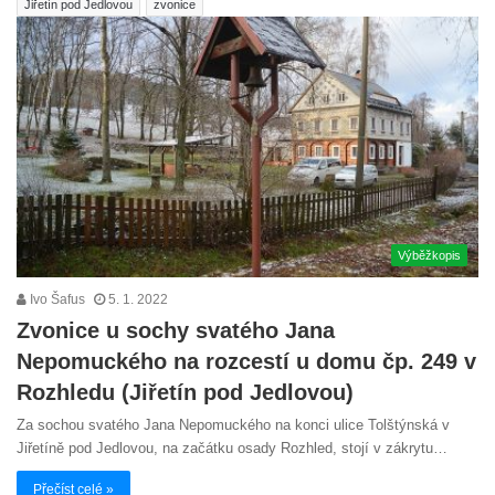
Jiřetín pod Jedlovou
zvonice
Výběžkopis
Ivo Šafus
5. 1. 2022
Zvonice u sochy svatého Jana
Nepomuckého na rozcestí u domu čp. 249 v
Rozhledu (Jiřetín pod Jedlovou)
Za sochou svatého Jana Nepomuckého na konci ulice Tolštýnská v
Jiřetíně pod Jedlovou, na začátku osady Rozhled, stojí v zákrytu…
Přečíst celé »