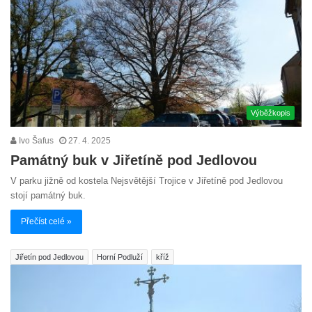
Výběžkopis
Ivo Šafus
27. 4. 2025
Památný buk v Jiřetíně pod Jedlovou
V parku jižně od kostela Nejsvětější Trojice v Jiřetíně pod Jedlovou
stojí památný buk.
Přečíst celé »
Jiřetín pod Jedlovou
Horní Podluží
kříž