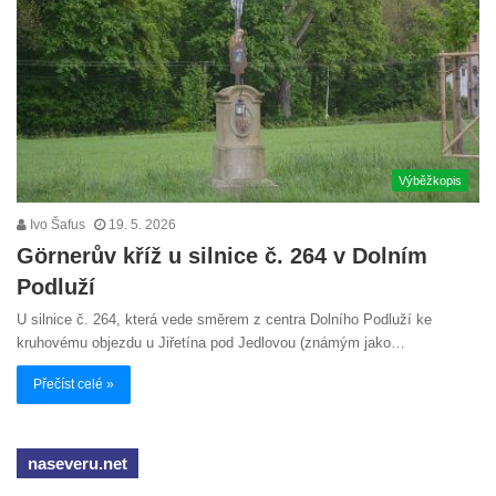
Výběžkopis
Ivo Šafus
19. 5. 2026
Görnerův kříž u silnice č. 264 v Dolním
Podluží
U silnice č. 264, která vede směrem z centra Dolního Podluží ke
kruhovému objezdu u Jiřetína pod Jedlovou (známým jako…
Přečíst celé »
naseveru.net