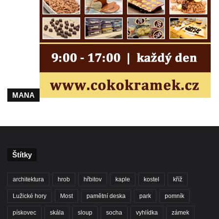
MANA
Štítky
architektura
hrob
hřbitov
kaple
kostel
kříž
Lužické hory
Most
pamětní deska
park
pomník
pískovec
skála
sloup
socha
vyhlídka
zámek