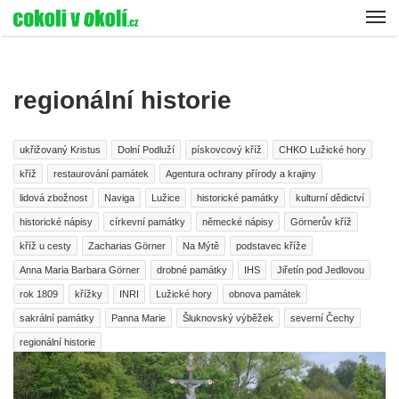
regionální historie
ukřižovaný Kristus
Dolní Podluží
pískovcový kříž
CHKO Lužické hory
kříž
restaurování památek
Agentura ochrany přírody a krajiny
lidová zbožnost
Naviga
Lužice
historické památky
kulturní dědictví
historické nápisy
církevní památky
německé nápisy
Görnerův kříž
kříž u cesty
Zacharias Görner
Na Mýtě
podstavec kříže
Anna Maria Barbara Görner
drobné památky
IHS
Jiřetín pod Jedlovou
rok 1809
křížky
INRI
Lužické hory
obnova památek
sakrální památky
Panna Marie
Šluknovský výběžek
severní Čechy
regionální historie