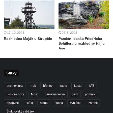
17. 10. 2024
28. 6. 2023
Rozhledna Maják u Strupčic
Pamětní deska Friedricha
Schillera u rozhledny Háj u
Aše
Štítky
architektura
hrob
hřbitov
kaple
kostel
kříž
Lužické hory
Most
pamětní deska
park
pomník
pískovec
skála
sloup
socha
vyhlídka
zámek
Šluknovský výběžek