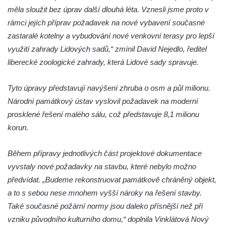
měla sloužit bez úprav další dlouhá léta. Vznesli jsme proto v
rámci jejích příprav požadavek na nové vybavení současné
zastaralé kotelny a vybudování nové venkovní terasy pro lepší
využití zahrady Lidových sadů,“ zmínil David Nejedlo, ředitel
liberecké zoologické zahrady, která Lidové sady spravuje.
Tyto úpravy představují navýšení zhruba o osm a půl milionu.
Národní památkový ústav vyslovil požadavek na moderní
prosklené řešení malého sálu, což představuje 8,1 milionu
korun.
Během přípravy jednotlivých část projektové dokumentace
vyvstaly nové požadavky na stavbu, které nebylo možno
předvídat. „Budeme rekonstruovat památkově chráněný objekt,
a to s sebou nese mnohem vyšší nároky na řešení stavby.
Také současné požární normy jsou daleko přísnější než při
vzniku původního kulturního domu,“ doplnila Vinklátová Nový