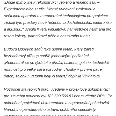
„Dojde mimo jiné k rekonstrukci velkého a malého sálu –
Experimentálního studia. Kromě vybavení zvukovou a
světelnou aparaturou a moderními technologiemi pro projekce
získají tyto prostory nově řešenou vzduchotechniku, elektroniku
a akustiku,“ uvedla Květa Vinklátová, náměstkyně hejtmana pro
resort kultury, památkové péče a cestovního ruchu.
Budovu Lidových sadů také doplní výtah, který zajistí
bezbariérový přístup napříč jednotlivými podlažími.
„Rekonstrukce se týká také přísálí, balkonu, galerie, technické
místnosti pro velký sál a rozvodny, chodby v prvním patře,
šaten, salonku, vstupní haly či toalet,“ doplnila Vinklátová.
Rozpočet stavebních prací uvedený v projektové dokumentaci
pro stavební povolení byl 183.699.566,83 korun včetně DPH. Po
dokončení projektové dokumentace a zapracování požadavků
Národního památkového ústavu, požárního specialisty,