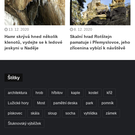
13. 12. 2020
8. 12. 2020
Hamr skrývá hned několik
Skalní hrad Rotštejn
klenotů, vydejte se k ledové
pamatuje i Přemyslovce, jeho
jeskyni u Naděje
zřícenina vybízí k návštěvě
Štítky
architektura
hrob
hřbitov
kaple
kostel
kříž
Lužické hory
Most
pamětní deska
park
pomník
pískovec
skála
sloup
socha
vyhlídka
zámek
Šluknovský výběžek