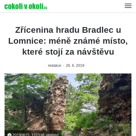
Zřícenina hradu Bradlec u
Lomnice: méně známé místo,
které stojí za návštěvu
redakce
26. 6. 2019
20190615_121538_resized