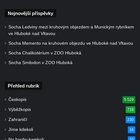
Nejnovější příspěvky
Socha Ledviny mezi kruhovým objezdem a Munickým rybníkem
ve Hluboké nad Vltavou
Socha Memento na kruhovém objezdu ve Hluboké nad Vltavou
Socha Chalikotérium v ZOO Hluboká
Socha Smilodon v ZOO Hluboká
Přehled rubrik
Českopis
5 529
Výběžkopis
718
Zahraničí
230
Jíme kdekoli
16
Na houby kamkoli
10