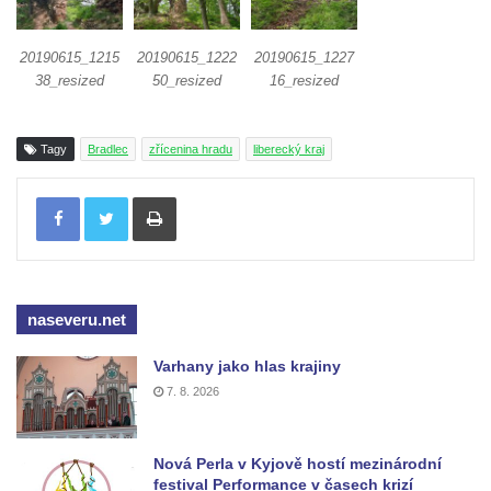
20190615_1215
20190615_1222
20190615_1227
38_resized
50_resized
16_resized
Tagy
Bradlec
zřícenina hradu
liberecký kraj
Tisknout
naseveru.net
Varhany jako hlas krajiny
7. 8. 2026
Nová Perla v Kyjově hostí mezinárodní
festival Performance v časech krizí