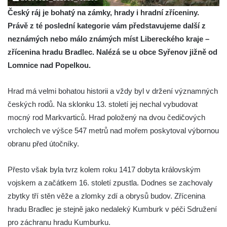
Český ráj je bohatý na zámky, hrady i hradní zříceniny.
Právě z té poslední kategorie vám představujeme další z
neznámých nebo málo známých míst Libereckého kraje –
zřícenina hradu Bradlec. Nalézá se u obce Syřenov jižně od
Lomnice nad Popelkou.
Hrad má velmi bohatou historii a vždy byl v držení významných
českých rodů. Na sklonku 13. století jej nechal vybudovat
mocný rod Markvarticů. Hrad položený na dvou čedičových
vrcholech ve výšce 547 metrů nad mořem poskytoval výbornou
obranu před útočníky.
Přesto však byla tvrz kolem roku 1417 dobyta královským
vojskem a začátkem 16. století zpustla. Dodnes se zachovaly
zbytky tří stěn věže a zlomky zdí a obrysů budov. Zřícenina
hradu Bradlec je stejně jako nedaleký Kumburk v péči Sdružení
pro záchranu hradu Kumburku.