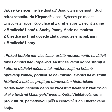
Jak se ke zřícenině lze dostat? Jsou čtyři možnosti. Buď
o
d
rozcestníku Na Klepandě
v obci Syřenov po modré
turistické značce
. Kdo chce jít z druhé strany, nechť zahne
v Bradlecké Lhotě u Sochy Panny Marie na modrou.
Z Újezdce na hrad dovede žlutá trasa; zelená pak míří
z Bradlecké Lhoty.
„Pokud budete mít více času, určitě nezapomeňte navštívit
také Lomnici nad Popelkou. Místní se velmi dobře starají o
kulturní dědictví města a tak můžete zajít na krásně
opravený zámek, podívat se na unikátní zvonici na místním
hřbitově a také se projít po obnoveném historickém
Karlovském náměstí nebo se zúčastnit některé z kulturních
akcí v továrně Mastných,“
uvedla Květa Vinklátová, radní
pro kulturu, památkovou péči a cestovní ruch Libereckého
kraje.