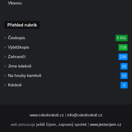
Vltavou
Přehled rubrik
Českopis
5 541
Výběžkopis
719
Zahraničí
230
Jíme kdekoli
16
Na houby kamkoli
10
Kdokoli
4
www.cokolivokoli.cz
|
info@cokolivokoli.cz
web provozuje
ještě žijem, zapsaný spolek
|
www.jestezijem.cz