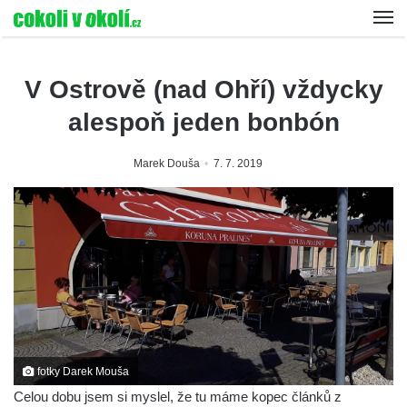
V Ostrově (nad Ohří) vždycky
alespoň jeden bonbón
Marek Douša
7. 7. 2019
fotky Darek Mouša
Celou dobu jsem si myslel, že tu máme kopec článků z