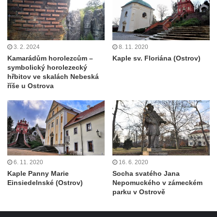
3. 2. 2024
8. 11. 2020
Kamarádům horolezcům –
Kaple sv. Floriána (Ostrov)
symbolický horolezecký
hřbitov ve skalách Nebeská
říše u Ostrova
6. 11. 2020
16. 6. 2020
Kaple Panny Marie
Socha svatého Jana
Einsiedelnské (Ostrov)
Nepomuckého v zámeckém
parku v Ostrově