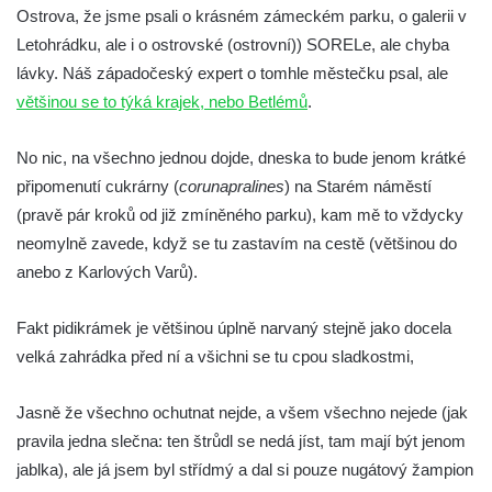
Ostrova, že jsme psali o krásném zámeckém parku, o galerii v
Letohrádku, ale i o ostrovské (ostrovní)) SORELe, ale chyba
lávky. Náš západočeský expert o tomhle městečku psal, ale
většinou se to týká krajek, nebo Betlémů
.
No nic, na všechno jednou dojde, dneska to bude jenom krátké
připomenutí cukrárny (
corunapralines
) na Starém náměstí
(pravě pár kroků od již zmíněného parku), kam mě to vždycky
neomylně zavede, když se tu zastavím na cestě (většinou do
anebo z Karlových Varů).
Fakt pidikrámek je většinou úplně narvaný stejně jako docela
velká zahrádka před ní a všichni se tu cpou sladkostmi,
Jasně že všechno ochutnat nejde, a všem všechno nejede (jak
pravila jedna slečna: ten štrůdl se nedá jíst, tam mají být jenom
jablka), ale já jsem byl střídmý a dal si pouze nugátový žampion