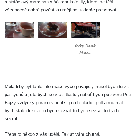
a pistáciový marcipán s šálkem kafe Illy, kteréí se těší
všeobecně dobré pověsti a umějí ho tu dobře pressovat.
fotky Darek
Mouša
Měla-li by být tahle informace vyčerpávající, musel bych tu žít
pár týdnů a jistě bych se vrátil tlustší, neboť bych po zvoru Péti
Bajzy vždycky poránu stoupl si před chladící pult a mumlal
bych stále dokola: to bych sežral, to bych sežral, to bych
sežral…
Třeba to někdo z vás udělá. Tak ať vám chutná.