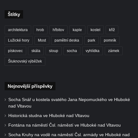
Štítky
architektura
hrob
hřbitov
kaple
kostel
kříž
Lužické hory
Most
pamětní deska
park
pomník
pískovec
skála
sloup
socha
vyhlídka
zámek
Šluknovský výběžek
Nejnovější příspěvky
Socha Snář u kostela svatého Jana Nepomuckého ve Hluboké
nad Vltavou
Historická studna ve Hluboké nad Vltavou
Fontána na náměstí Čsl. náměstí ve Hluboké nad Vltavou
Socha Kruhy na vodě na náměstí Čsl. armády ve Hluboké nad