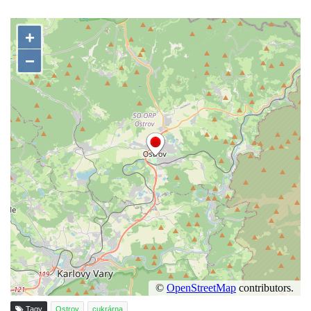
Tagy
Ostrov
cukrárna