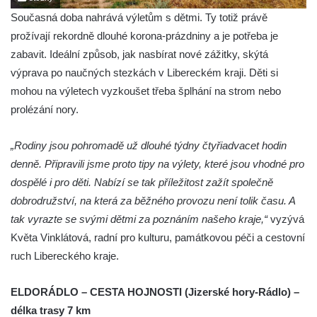
Současná doba nahrává výletům s dětmi. Ty totiž právě
prožívají rekordně dlouhé korona-prázdniny a je potřeba je
zabavit. Ideální způsob, jak nasbírat nové zážitky, skýtá
výprava po naučných stezkách v Libereckém kraji. Děti si
mohou na výletech vyzkoušet třeba šplhání na strom nebo
prolézání nory.
„Rodiny jsou pohromadě už dlouhé týdny čtyřiadvacet hodin
denně. Připravili jsme proto tipy na výlety, které jsou vhodné pro
dospělé i pro děti. Nabízí se tak příležitost zažít společně
dobrodružství, na která za běžného provozu není tolik času. A
tak vyrazte se svými dětmi za poznáním našeho kraje,“
vyzývá
Květa Vinklátová, radní pro kulturu, památkovou péči a cestovní
ruch Libereckého kraje.
ELDORÁDLO – CESTA HOJNOSTI (Jizerské hory-Rádlo) –
délka trasy 7 km