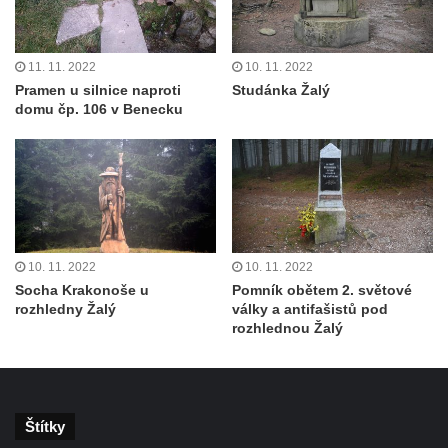
11. 11. 2022
10. 11. 2022
Pramen u silnice naproti
Studánka Žalý
domu čp. 106 v Benecku
10. 11. 2022
10. 11. 2022
Socha Krakonoše u
Pomník obětem 2. světové
rozhledny Žalý
války a antifašistů pod
rozhlednou Žalý
Štítky