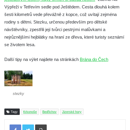
Výpřeži v Tetřevím sedle pod Ještědem. Cesta dlouhá kolem
šesti kilometrů vede převážně z kopce, což uvítají zejména
rodiny s dětmi. Stezku, určenou především pro dětské
návštěvníky, zpestřili její tvůrci pestrými malůvkami a
nejrůznějšími hejblátky na hraní ze dřeva, které turisty seznámí
se životem lesa.
Další tipy na výlet najdete na stránkách
Brána do Čech
stezky
Tagy
Krkonoše
Bedřichov
Jizerské hory
Tisknout