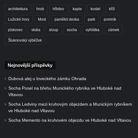
architektura
hrob
hřbitov
kaple
kostel
kříž
Lužické hory
Most
pamětní deska
park
pomník
pískovec
skála
sloup
socha
vyhlídka
zámek
Šluknovský výběžek
Nejnovější příspěvky
Dubová alej u loveckého zámku Ohrada
Socha Posel na břehu Munického rybníka ve Hluboké nad
Vltavou
Socha Ledviny mezi kruhovým objezdem a Munickým rybníkem
ve Hluboké nad Vltavou
Socha Memento na kruhovém objezdu ve Hluboké nad Vltavou