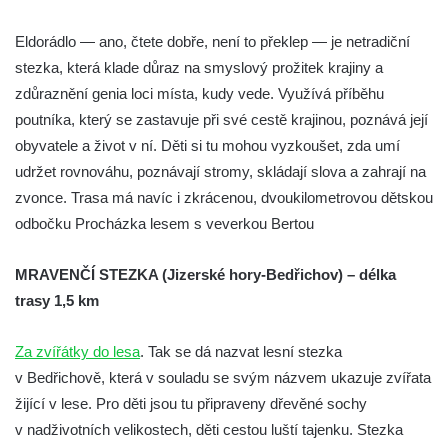
Eldorádlo — ano, čtete dobře, není to překlep — je netradiční
stezka, která klade důraz na smyslový prožitek krajiny a
zdůraznění genia loci místa, kudy vede. Využívá příběhu
poutníka, který se zastavuje při své cestě krajinou, poznává její
obyvatele a život v ní. Děti si tu mohou vyzkoušet, zda umí
udržet rovnováhu, poznávají stromy, skládají slova a zahrají na
zvonce. Trasa má navíc i zkrácenou, dvoukilometrovou dětskou
odbočku Procházka lesem s veverkou Bertou
MRAVENČÍ STEZKA (Jizerské hory-Bedřichov) – délka
trasy 1,5 km
Za zvířátky do lesa
. Tak se dá nazvat lesní stezka
v Bedřichově, která v souladu se svým názvem ukazuje zvířata
žijící v lese. Pro děti jsou tu připraveny dřevěné sochy
v nadživotních velikostech, děti cestou luští tajenku. Stezka