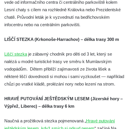
vede od informačního centra či centrálního parkoviště kolem
Lesní chaty s cílem na rozhledně Královka nebo Prezidentské
chatě. Průvodní leták je k vyzvednutí na bedřichovském
infocentru nebo na centrálním parkovišti.
LIŠČÍ STEZKA (Krkonoše-Harrachov) – délka trasy 300 m
Liščí stezka
je zábavný chodník pro děti od 3 let, který se
nalézá u modré turistické trasy ve směru k Mumlavským
vodopádům. Dětem přiblíží zajímavosti ze života lišek a
některé liščí dovednosti si mohou i sami vyzkoušet — například
chůzi po vratké kládě, prolézání nory nebo lezení na strom.
HRAVÉ PUTOVÁNÍ JEŠTĚDSKÝM LESEM (Jizerské hory –
Výpřež, Liberec) – délka trasy 6 km
Naučná a prožitková stezka pojmenovaná „
Hravé putování
ještědským lesem, když smích si odsud nesem
“ začíná Na