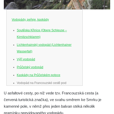
Vodopády, peřeje, kaskády
Soutěska Křinice (Obere Schleuse –
Kirnitzschklamm)
Lichtenhainský vodopád (Lichtenhainer
Wasserfall)
Výří vodopád
Průčelský vodopád
Kaskády na Průčelském potoce
Vodopád na Francouzské cestě pod
Smrkem
U asfaltové cesty, po níž vede tzv. Francouzská cesta (a
Vodopád u parkoviště hotelu U Kozičky v
červená turistická značka), ve svahu směrem ke Smrku je
Teplicích
kamenné pole, v němž přes jeden balvan stéká několik
Vodopád na Suché Bělé na východním
pramínku neevidovaného vodopádu.