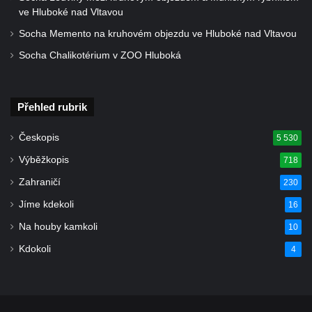
ve Hluboké nad Vltavou
Socha Memento na kruhovém objezdu ve Hluboké nad Vltavou
Socha Chalikotérium v ZOO Hluboká
Přehled rubrik
Českopis
5 530
Výběžkopis
718
Zahraničí
230
Jíme kdekoli
16
Na houby kamkoli
10
Kdokoli
4