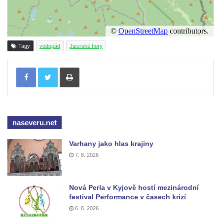
Budovský vodopád
Olšinecký vodopád
Skleněné vodopády
Tagy
vodopád
Jizerské hory
Dolanský vodopád
Tisknout
Tambušské vodopády
Veleňské kaskády
Hartmanův vodopád
Pekelský vodopád
naseveru.net
Vodopády na Kamenném potoce
Varhany jako hlas krajiny
Blanský vodopád
7. 8. 2026
Mojžířské vodopády
Vodopády na Jedlové (Dolní, Pekelný,
Jedlový)
Nová Perla v Kyjově hostí mezinárodní
festival Performance v časech krizí
Vodopády na Červeném potoce
6. 8. 2026
Rousínovský vodopád