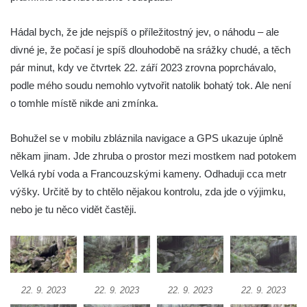
okraji Hřenska
Hádal bych, že jde nejspíš o příležitostný jev, o náhodu – ale
Mattoniho vodopád na Ottově prameni v
divné je, že počasí je spíš dlouhodobě na srážky chudé, a těch
Kyselce
pár minut, kdy ve čtvrtek 22. září 2023 zrovna poprchávalo,
Vodopád na Stříbrnickém potoku v Bertině
podle mého soudu nemohlo vytvořit natolik bohatý tok. Ale není
údolí
o tomhle místě nikde ani zmínka.
Peřeje na řece Smědá mezi Raspenavou a
Hejnicemi
Bohužel se v mobilu zbláznila navigace a GPS ukazuje úplně
Vodopád v Pískové (Písečné) rokli u
někam jinam. Jde zhruba o prostor mezi mostkem nad potokem
Hřenska
Velká rybí voda a Francouzskými kameny. Odhaduji cca metr
Vodopády Dubiny
výšky. Určitě by to chtělo nějakou kontrolu, zda jde o výjimku,
nebo je tu něco vidět častěji.
Vodopád pod Čertovým mlýnem u Nového
Boru
Moravanský vodopád
Vodopád u Čertova mlýna nad Vaňovem
22. 9. 2023
22. 9. 2023
22. 9. 2023
22. 9. 2023
Vodopády Suché Kamenice