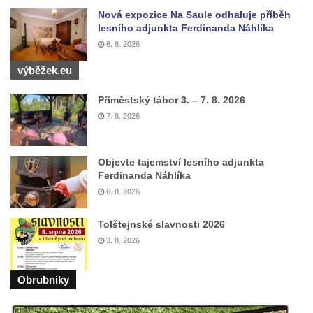
Nová expozice Na Saule odhaluje příběh
Hamerský vodopád
lesního adjunkta Ferdinanda Náhlíka
Panský vodopád
6. 8. 2026
Šenovské vodopády
výběžek.eu
Bělské vodopády
Příměstský tábor 3. – 7. 8. 2026
Bukový vodopád
7. 8. 2026
Klopotský vodopád
Heřmanický vodopád
Objevte tajemství lesního adjunkta
Vodopád v Doubici
Ferdinanda Náhlíka
Chrastenský vodopád
6. 8. 2026
Vodopád ve Velenicích
Tolštejnské slavnosti 2026
Vodopád ve Svojkově
3. 8. 2026
Vodopád u Františkova nad Ploučnicí
Míšeňské vodopády
Obrubniky
Chřibské vodopády