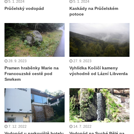
5. 1. 2024
5. 1. 2024
Průčelský vodopád
Kaskády na Průčelském
potoce
28. 9. 2023
27. 9. 2023
Pramen hraběnky Marie na
Vyhlídka Kočičí kameny
Francouzské cestě pod
východně od Lázní Libverda
Smrkem
7. 12. 2022
14. 7. 2022
Vodopád u parkoviště hotelu
Vodopád na Suché Bělé na