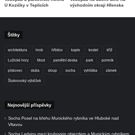
U Kozičky v Teplicích
východním okraji Hřenska
Štítky
architektura
hrob
hřbitov
kaple
kostel
kříž
Lužické hory
Most
pamětní deska
park
pomník
pískovec
skála
sloup
socha
vyhlídka
zámek
Šluknovský výběžek
Nejnovější příspěvky
Socha Posel na břehu Munického rybníka ve Hluboké nad
Vltavou
Socha Ledviny mezi kruhovým objezdem a Munickým rybníkem