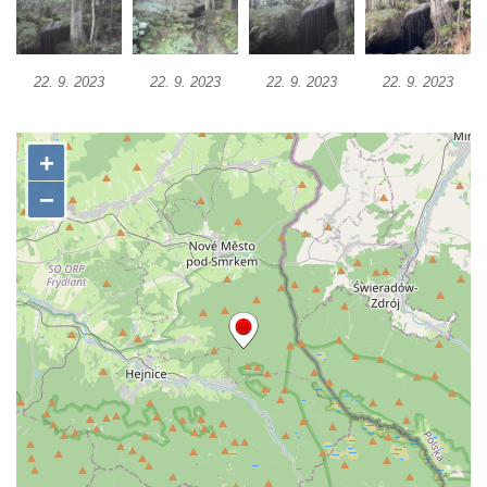
Kvítkovský vodopád
Horní vodopád Černé Nisy (Liberec –
Kateřinky)
22. 9. 2023
22. 9. 2023
22. 9. 2023
22. 9. 2023
Spodní vodopád Černé Nisy (Liberec –
Kateřinky)
Vodopád Velký Štolpich
Mumlavský vodopád
Kamenický (Plochý) vodopád
Vaňovský vodopád
Bobří vodopád
Hrazený vodopád na Černém Štolpichu
Vodopády na Černém Štolpichu (Skok a
Dvojitý)
Vodopády na Černém potoce
Vodopád Černého potoka