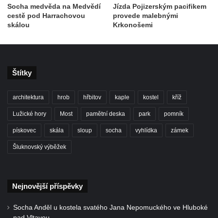
Socha medvěda na Medvědí
Jízda Pojizerským pacifikem
cestě pod Harrachovou
provede malebnými
skálou
Krkonošemi
Štítky
architektura
hrob
hřbitov
kaple
kostel
kříž
Lužické hory
Most
pamětní deska
park
pomník
pískovec
skála
sloup
socha
vyhlídka
zámek
Šluknovský výběžek
Nejnovější příspěvky
Socha Anděl u kostela svatého Jana Nepomuckého ve Hluboké
nad Vltavou