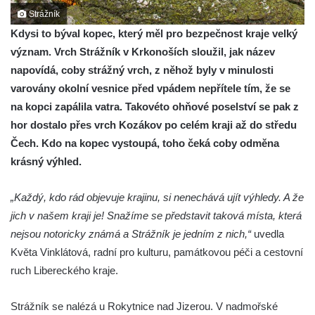
Strážník
Kdysi to býval kopec, který měl pro bezpečnost kraje velký
význam. Vrch Strážník v Krkonoších sloužil, jak název
napovídá, coby strážný vrch, z něhož byly v minulosti
varovány okolní vesnice před vpádem nepřítele tím, že se
na kopci zapálila vatra. Takovéto ohňové poselství se pak z
hor dostalo přes vrch Kozákov po celém kraji až do středu
Čech. Kdo na kopec vystoupá, toho čeká coby odměna
krásný výhled.
„Každý, kdo rád objevuje krajinu, si nenechává ujít výhledy. A že
jich v našem kraji je! Snažíme se představit taková místa, která
nejsou notoricky známá a Strážník je jedním z nich,“
uvedla
Květa Vinklátová, radní pro kulturu, památkovou péči a cestovní
ruch Libereckého kraje.
Strážník se nalézá u Rokytnice nad Jizerou. V nadmořské