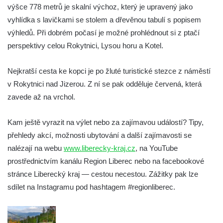
výšce 778 metrů je skalní výchoz, který je upravený jako
vyhlídka s lavičkami se stolem a dřevěnou tabulí s popisem
výhledů. Při dobrém počasí je možné prohlédnout si z ptačí
perspektivy celou Rokytnici, Lysou horu a Kotel.
Nejkratší cesta ke kopci je po žluté turistické stezce z náměstí
v Rokytnici nad Jizerou. Z ní se pak odděluje červená, která
zavede až na vrchol.
Kam ještě vyrazit na výlet nebo za zajímavou událostí? Tipy,
přehledy akcí, možnosti ubytování a další zajímavosti se
nalézají na webu
www.liberecky-kraj.cz
, na YouTube
prostřednictvím kanálu Region Liberec nebo na facebookové
stránce Liberecký kraj — cestou necestou. Zážitky pak lze
sdílet na Instagramu pod hashtagem #regionliberec.