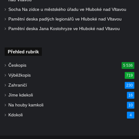
Socha Na zídce u městského úřadu ve Hluboké nad Vltavou
Pamětní deska padlých legionářů ve Hluboké nad Vltavou
Pamětní deska Jana Kostohryze ve Hluboké nad Vltavou
Přehled rubrik
Českopis
5 536
Výběžkopis
719
Zahraničí
230
Jíme kdekoli
16
Na houby kamkoli
10
Kdokoli
4