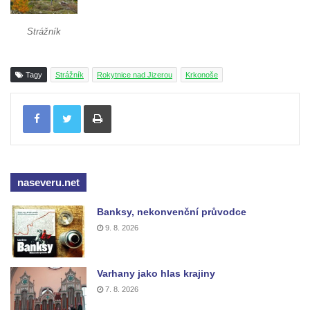
Strážník
Tagy
Strážník
Rokytnice nad Jizerou
Krkonoše
Tisknout
naseveru.net
Banksy, nekonvenční průvodce
9. 8. 2026
Varhany jako hlas krajiny
7. 8. 2026