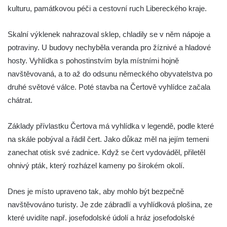
kulturu, památkovou péči a cestovní ruch Libereckého kraje.
Skalní výklenek nahrazoval sklep, chladily se v něm nápoje a
potraviny. U budovy nechyběla veranda pro žíznivé a hladové
hosty. Vyhlídka s pohostinstvím byla místními hojně
navštěvovaná, a to až do odsunu německého obyvatelstva po
druhé světové válce. Poté stavba na Čertově vyhlídce začala
chátrat.
Základy přívlastku Čertova má vyhlídka v legendě, podle které
na skále pobýval a řádil čert. Jako důkaz měl na jejím temeni
zanechat otisk své zadnice. Když se čert vydováděl, přiletěl
ohnivý pták, který rozházel kameny po širokém okolí.
Dnes je místo upraveno tak, aby mohlo být bezpečně
navštěvováno turisty. Je zde zábradlí a vyhlídková plošina, ze
které uvidíte např. josefodolské údolí a hráz josefodolské