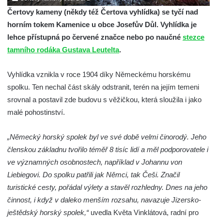
Čertovy kameny (někdy též Čertova vyhlídka) se tyčí nad
horním tokem Kamenice u obce Josefův Důl. Vyhlídka je
lehce přístupná po červené značce nebo po naučné
stezce
tamního rodáka Gustava Leutelta
.
Vyhlídka vznikla v roce 1904 díky Německému horskému
spolku. Ten nechal část skály odstranit, terén na jejím temeni
srovnal a postavil zde budovu s věžičkou, která sloužila i jako
malé pohostinství.
„Německý horský spolek byl ve své době velmi činorodý. Jeho
členskou základnu tvořilo téměř 8 tisíc lidí a měl podporovatele i
ve významných osobnostech, například v Johannu von
Liebiegovi. Do spolku patřili jak Němci, tak Češi. Značil
turistické cesty, pořádal výlety a stavěl rozhledny. Dnes na jeho
činnost, i když v daleko menším rozsahu, navazuje Jizersko-
ještědský horský spolek,“
uvedla Květa Vinklátová, radní pro