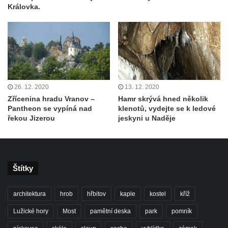
Královka.
26. 12. 2020
13. 12. 2020
Zřícenina hradu Vranov –
Hamr skrývá hned několik
Pantheon se vypíná nad
klenotů, vydejte se k ledové
řekou Jizerou
jeskyni u Naděje
Štítky
architektura
hrob
hřbitov
kaple
kostel
kříž
Lužické hory
Most
pamětní deska
park
pomník