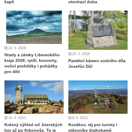
kapli
otevírací doba
24. 5. 2026
25. 2. 2026
Hrady a zámky Libereckého
kraje 2026: rytíři, koncerty,
Pamětní kámen vodního díla
noční prohlídky i pohádky
Josefův Důl
pro děti
14. 4. 2021
8. 4. 2021
Krásný výhled od Jizerských
Kozákov, ráj pro turisty i
hor až po Krkonoše. To je
milovníky drahokamů