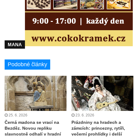
MANA
Podobné články
25. 6. 2026
23. 6. 2026
Černá madona se vrací na
Prázdniny na hradech a
Bezděz. Novou repliku
zámcích: princezny, rytíři,
slavnostně odhalí v hradní
večerní prohlídky i delší