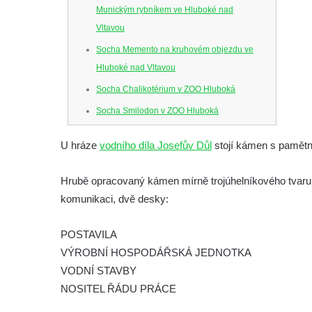
Munickým rybníkem ve Hluboké nad
Vltavou
Socha Memento na kruhovém objezdu ve
Hluboké nad Vltavou
Socha Chalikotérium v ZOO Hluboká
Socha Smilodon v ZOO Hluboká
Socha Veledaněk v ZOO Hluboká
U hráze
vodního díla Josefův Důl
stojí kámen s pamětn
Socha Koroun bezzubý v ZOO Hluboká
Socha Plejtvák obrovský v ZOO Hluboká
Hrubě opracovaný kámen mírně trojúhelníkového tvaru 
Socha Medvěd jeskynní v ZOO Hluboká
komunikaci, dvě desky:
Socha Mamutí lebka v ZOO Hluboká
POSTAVILA
Socha Mamut srstnatý v ZOO Hluboká
VÝROBNÍ HOSPODÁŘSKÁ JEDNOTKA
Socha Orel v ZOO Hluboká
VODNÍ STAVBY
Socha Vydry si hrají v ZOO Hluboká
NOSITEL ŘÁDU PRÁCE
Socha Přátelství v ZOO Hluboká