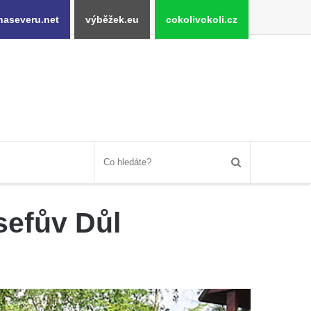
naseveru.net
výběžek.eu
cokolivokoli.cz
sefův Důl