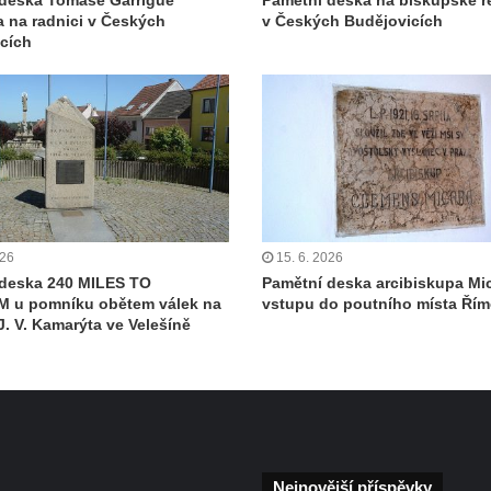
deska Tomáše Garrigue
Pamětní deska na biskupské r
 na radnici v Českých
v Českých Budějovicích
cích
026
15. 6. 2026
 deska 240 MILES TO
Pamětní deska arcibiskupa Mi
 u pomníku obětem válek na
vstupu do poutního místa Ří
J. V. Kamarýta ve Velešíně
Nejnovější příspěvky