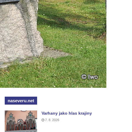
naseveru.net
Varhany jako hlas krajiny
7. 8. 2026