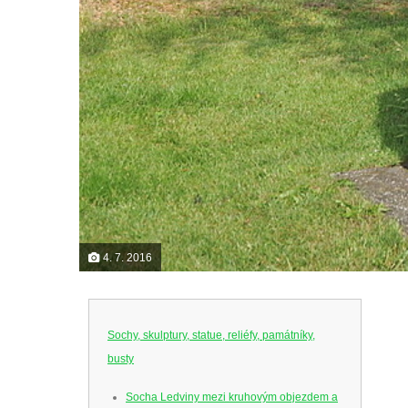
4. 7. 2016
Sochy, skulptury, statue, reliéfy, památníky,
busty
Socha Ledviny mezi kruhovým objezdem a