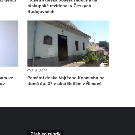
ezidenci
Pamětní deska Josefa Hloucha na
biskupské rezidenci v Českých
Budějovicích
3. 6. 2026
cara ve
Pamětní deska Vojtěcha Kocmicha na
mov
domě čp. 37 v ulici Betlém v Římově
Přehled rubrik