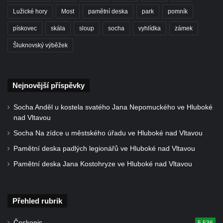
Lužické hory
Most
pamětní deska
park
pomník
pískovec
skála
sloup
socha
vyhlídka
zámek
Šluknovský výběžek
Nejnovější příspěvky
Socha Anděl u kostela svatého Jana Nepomuckého ve Hluboké
nad Vltavou
Socha Na zídce u městského úřadu ve Hluboké nad Vltavou
Pamětní deska padlých legionářů ve Hluboké nad Vltavou
Pamětní deska Jana Kostohryze ve Hluboké nad Vltavou
Přehled rubrik
Českopis
5 536