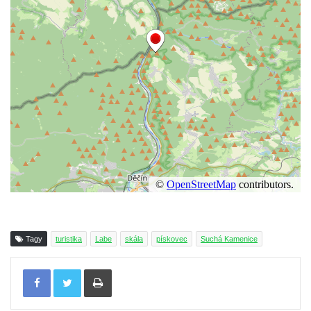
Tagy
turistika
Labe
skála
pískovec
Suchá Kamenice
Tisknout