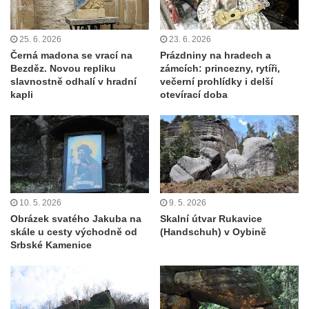
25. 6. 2026
23. 6. 2026
Černá madona se vrací na
Prázdniny na hradech a
Bezděz. Novou repliku
zámcích: princezny, rytíři,
slavnostně odhalí v hradní
večerní prohlídky i delší
kapli
otevírací doba
10. 5. 2026
9. 5. 2026
Obrázek svatého Jakuba na
Skalní útvar Rukavice
skále u cesty východně od
(Handschuh) v Oybině
Srbské Kamenice