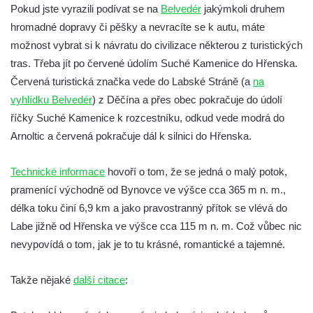
Pokud jste vyrazili podívat se na
Belvedér
jakýmkoli druhem
hromadné dopravy či pěšky a nevracíte se k autu, máte
možnost vybrat si k návratu do civilizace některou z turistických
tras. Třeba jít po červené údolím Suché Kamenice do Hřenska.
Červená turistická značka vede do Labské Stráně (a
na
vyhlídku Belvedér
) z Děčína a přes obec pokračuje do údolí
říčky Suché Kamenice k rozcestníku, odkud vede modrá do
Arnoltic a červená pokračuje dál k silnici do Hřenska.
Technické informace
hovoří o tom, že se jedná o malý potok,
pramenící východně od Bynovce ve výšce cca 365 m n. m.,
délka toku činí 6,9 km a jako pravostranný přítok se vlévá do
Labe jižně od Hřenska ve výšce cca 115 m n. m. Což vůbec nic
nevypovídá o tom, jak je to tu krásné, romantické a tajemné.
Takže nějaké
další citace
: