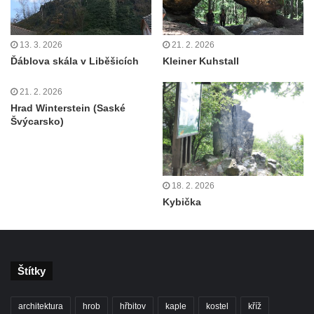
13. 3. 2026
21. 2. 2026
Ďáblova skála v Liběšicích
Kleiner Kuhstall
21. 2. 2026
Hrad Winterstein (Saské
Švýcarsko)
18. 2. 2026
Kybička
Štítky
architektura
hrob
hřbitov
kaple
kostel
kříž