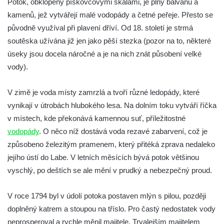
Potok, obklopený pískovcovými skalami, je plný balvanů a
kamenů, jež vytvářejí malé vodopády a četné peřeje. Přesto se
původně využíval při plavení dříví. Od 18. století je strmá
soutěska užívána již jen jako pěší stezka (pozor na to, některé
úseky jsou docela náročné a je na nich znát působení velké
vody).
V zimě je voda místy zamrzlá a tvoří různé ledopády, které
vynikají v útrobách hlubokého lesa. Na dolním toku vytváří říčka
v místech, kde překonává kamennou suť, příležitostné
vodopády
. O něco níž dostává voda rezavé zabarvení, což je
způsobeno železitým pramenem, který přitéká zprava nedaleko
jejího ústí do Labe. V letních měsících bývá potok většinou
vyschlý, po deštích se ale mění v prudký a nebezpečný proud.
V roce 1794 byl v údolí potoka postaven mlýn s pilou, později
doplněný katrem a stoupou na tříslo. Pro častý nedostatek vody
neprosperoval a rychle měnil majitele. Trvalejším majitelem