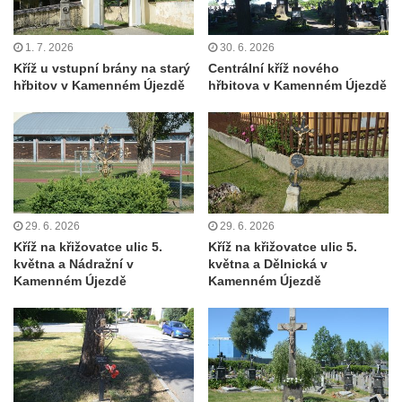
Kříž na Strážném vrchu v Rumburku
Kříž poblíž Ovčího mostu u Tisové
1. 7. 2026
30. 6. 2026
Kříž u vstupní brány na starý
Centrální kříž nového
Kříž u kaple svatých Cyrila a Metoděje v
hřbitov v Kamenném Újezdě
hřbitova v Kamenném Újezdě
Kunraticích u Šluknova
Kříž na zahradě u domu ev. č. 11 v
Kunraticích u Šluknova
Kříž naproti domu čp. 34 v Kunraticích u
Šluknova
29. 6. 2026
29. 6. 2026
Kříž u polní cesty mezi Šluknovem a
Kříž na křižovatce ulic 5.
Kříž na křižovatce ulic 5.
Knížecím
května a Nádražní v
května a Dělnická v
Školní kříž u polní cesty nad Lipovou ulicí v
Kamenném Újezdě
Kamenném Újezdě
Rychnově u Jablonce nad Nisou
Boží muka Anděl strážce v Kostelní ulici v
Rychnově u Jablonce nad Nisou
Centrální kříž bývalého hřbitova u kostela