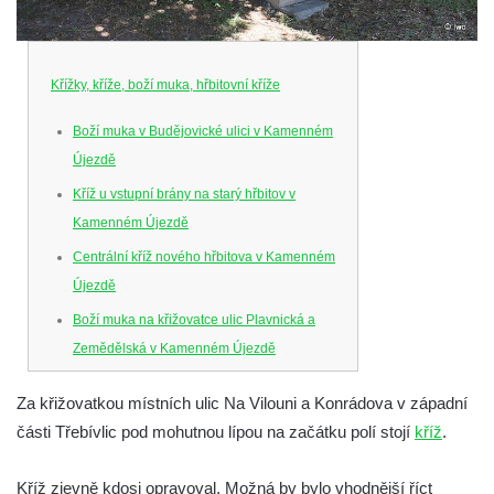
Křížky, kříže, boží muka, hřbitovní kříže
Boží muka v Budějovické ulici v Kamenném
Újezdě
Kříž u vstupní brány na starý hřbitov v
Kamenném Újezdě
Centrální kříž nového hřbitova v Kamenném
Újezdě
Boží muka na křižovatce ulic Plavnická a
Zemědělská v Kamenném Újezdě
Kříž na křižovatce ulic 5. května a Nádražní
Za křižovatkou místních ulic Na Vilouni a Konrádova v západní
v Kamenném Újezdě
části Třebívlic pod mohutnou lípou na začátku polí stojí
kříž
.
Kříž na křižovatce ulic 5. května a Dělnická
v Kamenném Újezdě
Kříž zjevně kdosi opravoval. Možná by bylo vhodnější říct