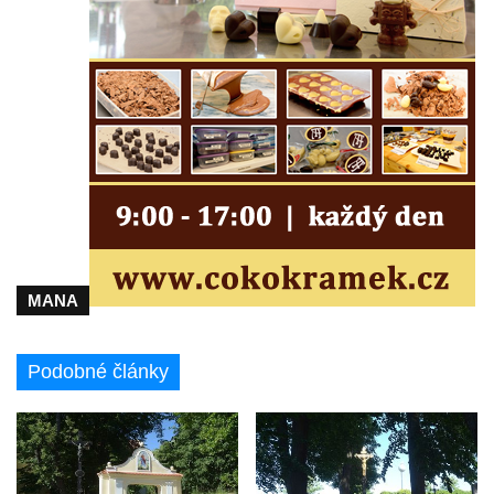
Kříž před kostelem svatých Petra a Pavla v
Růžové
Centrální kříž na starém hřbitově ve
Vilémově
Centrální kříž na novém hřbitově ve
Vilémově
Kříž u kostela Nanebevzetí Panny Marie na
křížové cestě ve Vilémově
Kříž u cesty mezi Růžovou a Kamenickou
Strání
MANA
Kříž u severní zdi kostela Nalezení svatého
Kříže ve Frýdlantu
Podobné články
Kříž na Křížové cestě na Křížovém vrchu ve
Frýdlantu
Centrální kříž hřbitova ve Sloupu v Čechách
Kříž u koryta náhonu na Chřibské Kamenici