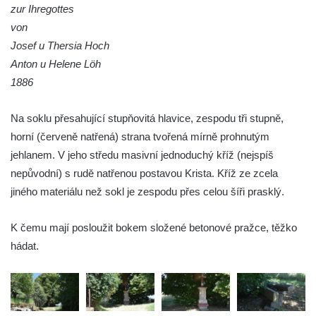
zur Ihregottes
Kříž u Obrázku severovýchodně od
von
Práchně
Josef u Thersia Hoch
Kříž na rozcestí u domu čp. 283 v Dolním
Anton u Helene Löh
Podluží
1886
Görnerův kříž u silnice č. 264 v Dolním
Podluží
Na soklu přesahující stupňovitá hlavice, zespodu tři stupně,
horní (červeně natřená) strana tvořená mírně prohnutým
Kříž u domu čp. 155 v Chřibské
jehlanem. V jeho středu masivní jednoduchý kříž (nejspíš
Údajný kříž u domu čp. 283 ve Chřibské
nepůvodní) s rudě natřenou postavou Krista. Kříž ze zcela
Kříž jižně od Bukolu
jiného materiálu než sokl je zespodu přes celou šíři prasklý.
Kříž na návsi v Bukolu
Centrální kříž hřbitova v Hrobčicích
K čemu mají posloužit bokem složené betonové pražce, těžko
hádat.
Kříž u silnice z Chouče do Mirošovic
Centrální kříž hřbitova v Chouči
Kříž na rozcestí v Záluží
Kříž v ulici V Zátiší v Dobříni