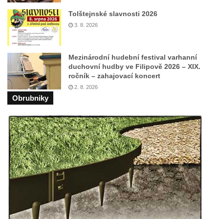
Herltův kříž u Mikova v Mikulášovicích
Tolštejnské slavnosti 2026
Kříž u Borských u domu čp. 859 v
3. 8. 2026
Mikulášovicích
Kříž Ließnerových naproti Mikovu v
Mezinárodní hudební festival varhanní
Mikulášovicích
duchovní hudby ve Filipově 2026 – XIX.
ročník – zahajovací koncert
Kříž u Mikulášovického potoka poblíž
2. 8. 2026
Mikovu v Mikulášovicích
Obrubniky
Lissnerův kříž u domu čp. 39 v
Mikulášovicích
Hampelův kříž u bývalých kasáren v
Mikulášovicích
Marchnerův (Zelený) kříž naproti domu čp.
35 v Mikulášovicích
Schneiderův kříž před domem čp. 55 v
Mikulášovicích
Kříž na Kostelní stezce v Mikulášovicích