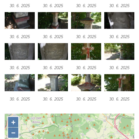
30. 6. 2025
30. 6. 2025
30. 6. 2025
30. 6. 2025
Boží muka u domu čp. 392 na rohu ulic Na
Hradčanech a Palackého v Roudnici nad
Labem
Kříž v centru Liběšic
30. 6. 2025
30. 6. 2025
30. 6. 2025
30. 6. 2025
Kříž na návsi v Chouči
Boží muka na rozcestí východně od Chouče
Kříž na návsi v Lužici
30. 6. 2025
30. 6. 2025
30. 6. 2025
30. 6. 2025
Kříž na návsi v Dobrčicích
Kříž u domu čp. 3 v Chrámcích
Kříž u polní cesty severozápadně od Kozel
30. 6. 2025
30. 6. 2025
30. 6. 2025
30. 6. 2025
Údajný kříž na návsi v Kozlech
Centrální kříž hřbitova v Kozlech
Kříž východně od Oparna u cesty na Lovoš
Pamětní kříž na Lovoši