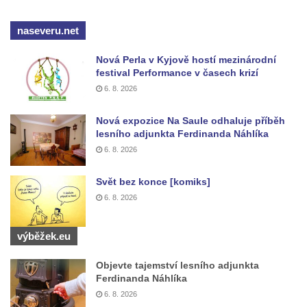
Mikulášovicích
naseveru.net
Wäberův kříž v zahradě domu čp. 184 v
Mikulášovicích
Nová Perla v Kyjově hostí mezinárodní
festival Performance v časech krizí
Kříž na louce v horních Mikulášovicích
6. 8. 2026
Posteltův kříž naproti domu ev.č. 29 v
Mikulášovicích
Nová expozice Na Saule odhaluje příběh
lesního adjunkta Ferdinanda Náhlíka
Kříž Neubaukreuz u domu čp. 698 v
6. 8. 2026
Mikulášovicích
Kříž manželů Endlerových u továrního
Svět bez konce [komiks]
objektu v Mikulášovicích
6. 8. 2026
Kříž u silnice východně od Mikulášovic
Meyerův kříž východně od Mikulášovic
výběžek.eu
Kříž u rozcestí k větrnému mlýnu Světlík v
Objevte tajemství lesního adjunkta
Horním Podluží
Ferdinanda Náhlíka
6. 8. 2026
Kříž u domu čp. 1016 v Mikulášovicích