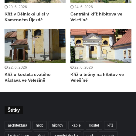
svatého Václava v Rychnově u Jablonce
29. 6. 2026
24. 6. 2026
nad Nisou
Kříž v Dělnické ulici v
Centrální kříž hřbitova ve
Misijní kříž na kostele svatého Václava v
Kamenném Újezdě
Velešíně
Rychnově u Jablonce nad Nisou
Kříž u domu čp. 23 v Pulečném
Kříž u rozcestí u domu čp. 53 v Maršovicích
Centrální kříž hřbitova v Krásné u Pěnčína
Boží muka v zámeckém parku Dolního
22. 6. 2026
22. 6. 2026
zámku v Teplicích nad Metují
Kříž u kostela svatého
Kříž u brány na hřbitov ve
Václava ve Velešíně
Velešíně
Kříž na náměstí Aloise Jiráska v Teplicích
nad Metují
Kříž před kostelem Panny Marie Pomocné v
Teplicích nad Metují
Štítky
Kříž na hřbitově v Teplicích nad Metují
Boží muka nad pramenem U svatého
architektura
hrob
hřbitov
kaple
kostel
kříž
Antoníčka v Teplicích nad Metují
Lužické hory
Most
pamětní deska
park
pomník