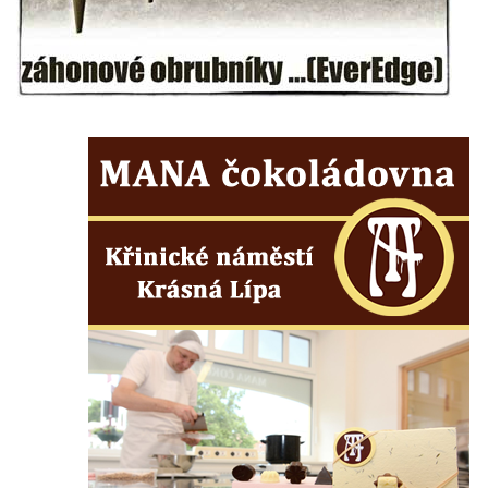
Maazův kříž na Kostelní stezce v
Mikulášovicích
Boží muka na Kostelní stezce v
Mikulášovicích
Franzeho kříž u domu čp. 356 v
Mikulášovicích
Hammerberský kříž na křižovatce mezi
domy čp. 739 a 758 v Mikulášovicích
Kříž Johannese Herlta poblíž domu čp. 428
v Mikulášovicích
Drascheho kříž na zahradě domu čp. 915 v
Mikulášovicích
Hillův kříž u domu čp. 436 v Mikulášovicích
Hampelův kříž západně od dolního nádraží
v Mikulášovicích