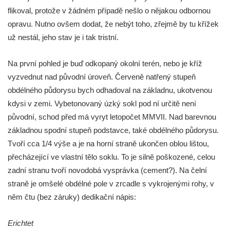
Kříž v Dělnické ulici v Kamenném Újezdě
flikoval, protože v žádném případě nešlo o nějakou odbornou
Boží muka na křižovatce ulic Latrán a K
opravu. Nutno ovšem dodat, že nebýt toho, zřejmě by tu křížek
Malší ve Velešíně
už nestál, jeho stav je i tak tristní.
Centrální kříž hřbitova ve Velešíně
Na první pohled je buď odkopaný okolní terén, nebo je kříž
Kříž u kostela svatého Václava ve Velešíně
vyzvednut nad původní úroveň. Červeně natřený stupeň
Kříž u brány na hřbitov ve Velešíně
obdélného půdorysu bych odhadoval na základnu, ukotvenou
Kříž na zahradě domu čp. 127 v Římově
kdysi v zemi. Vybetonovaný úzký sokl pod ní určitě není
Kříž u fary v Římově
původní, schod před má vyryt letopočet MMVII. Nad barevnou
základnou spodní stupeň podstavce, také obdélného půdorysu.
Kříž u lípy Jana Gurreho v Římově
Tvoří cca 1/4 výše a je na horní straně ukončen oblou lištou,
Boží muka u hřbitova v Římově
přecházející ve vlastní tělo soklu. To je silně poškozené, celou
Centrální kříž hřbitova v Římově
zadní stranu tvoří novodobá vysprávka (cement?). Na čelní
Kříž na návsi v Dolním Třeboníně
straně je omšelé obdélné pole v zrcadle s vykrojenými rohy, v
Kříž poblíž domu čp. 169 v Plavu
něm čtu (bez záruky) dedikační nápis:
Kříž na návsi v Plavu
Erichtet
Boží muka v Plavu