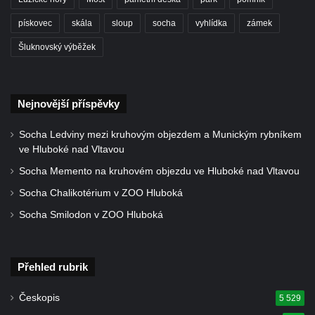
Kříž u kostela Nanebevzetí Panny Marie v
pískovec
skála
sloup
socha
vyhlídka
zámek
Polici nad Metují
Šluknovský výběžek
Pánův kříž v Broumovských stěnách
Machovský kříž v Broumovských stěnách
Kříž u domu čp. 113 na Vlčí Hoře
Nejnovější příspěvky
Kříž pod domem čp. 177 na Vlčí Hoře
Socha Ledviny mezi kruhovým objezdem a Munickým rybníkem
Centrální kříž hřbitova Vlčí Hora
ve Hluboké nad Vltavou
Kříž u domu čp. 128 na Vlčí Hoře
Socha Memento na kruhovém objezdu ve Hluboké nad Vltavou
Kříž u domu čp. 79 v ulici Salmovská ve
Socha Chalikotérium v ZOO Hluboká
Velkém Šenově
Socha Smilodon v ZOO Hluboká
Kříž naproti domu čp. 23 v ulici Salmovská
ve Velkém Šenově
Kříž u kostela svatého Jana Křtitele v
Přehled rubrik
Teplicích
Českopis
5 529
Údajný kříž u silnice č. 15 západně od