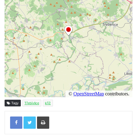
Kříž na rozcestí u domu čp. 49 ve Svojkově
Centrální kříž bývalého hřbitova v Horním
Chlumu
Kříž jižně od Prysku
Boží muka svatého Floriána v Mezné
Neugebauerův kříž východně od Sloupu v
Čechách
Kříž u kostela Zvěstování Panny Marie v
Duchcově
Údajný kříž před kostelem svatých Petra a
Pavla v Jeníkově
Kříž na návsi v Jeníkově
Tagy
Třebívlice
kříž
Kříž na křižovatce v Teplické ulici v Lahošti
Tisknout
Kříž U Pěti lip na pastvině severovýchodně
od Mikulášovic
Kříž na rozcestí u domu čp. 123 v