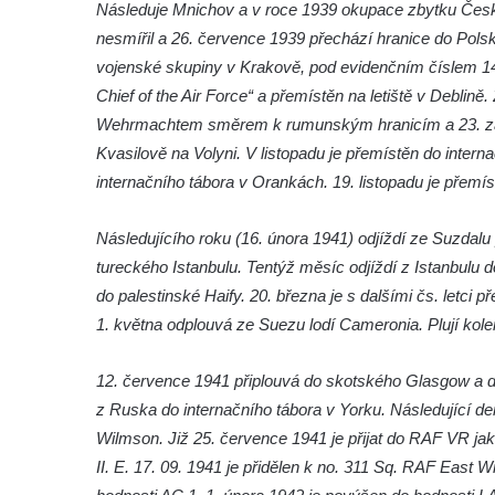
Pomník obětem 1. a 2. světové války v
Následuje Mnichov a v roce 1939 okupace zbytku Česk
Římově
nesmířil a 26. července 1939 přechází hranice do Polsk
vojenské skupiny v Krakově, pod evidenčním číslem 141
Hrob Petera Korgera a Petra Štindla na
Chief of the Air Force“ a přemístěn na letiště v Deblin
hřbitově v Římově
Wehrmachtem směrem k rumunským hranicím a 23. zář
Pomník obětem 1. světové války v Dolním
Kvasilově na Volyni. V listopadu je přemístěn do inter
Předoníně
internačního tábora v Orankách. 19. listopadu je přemí
Pomník obětem 2. světové války v Plavu
Pamětní deska obětem 1. světové války v
Následujícího roku (16. února 1941) odjíždí ze Suzdal
Plavu
tureckého Istanbulu. Tentýž měsíc odjíždí z Istanbulu 
Kenotaf Pepiho Meisela na hřbitově v
do palestinské Haify. 20. března je s dalšími čs. letci
Dolním Podluží
1. května odplouvá ze Suezu lodí Cameronia. Plují kolem
Kenotaf Leopolda Malata na hřbitově v
12. července 1941 připlouvá do skotského Glasgow a drž
Dolním Podluží
z Ruska do internačního tábora v Yorku. Následující de
Kenotaf Antona Klause na hřbitově v
Wilmson. Již 25. července 1941 je přijat do RAF VR jako
Dolním Podluží
II. E. 17. 09. 1941 je přidělen k no. 311 Sq. RAF East Wr
Kenotaf Heinricha Klause na hřbitově v