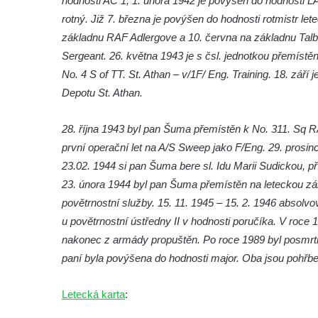
hodnosti AC 1, 1. února 1942 je povýšen do hodnosti L
Dolním Podluží
rotný. Již 7. března je povýšen do hodnosti rotmistr let
Kenotaf Josefa Stolle na hřbitově v Dolním
základnu RAF Adlergove a 10. června na základnu Talbe
Podluží
Sergeant. 26. května 1943 je s čsl. jednotkou přemíst
Pomník obětem 1. světové války na
No. 4 S of TT. St. Athan – v/1F/ Eng. Training. 18. září 
židovském hřbitově v Mostě
Depotu St. Athan.
Hrob Aloise Podrábského na hřbitově v
28. října 1943 byl pan Šuma přemístěn k No. 311. Sq RA
Račicích
první operační let na A/S Sweep jako F/Eng. 29. prosinc
Pamětní deska Miroslava Švice na domě
23.02. 1944 si pan Šuma bere sl. Idu Marii Sudickou, p
čp. 43 v Lužci nad Vltavou
23. února 1944 byl pan Šuma přemístěn na leteckou zá
Pomník obětem 2. světové války v ulici 1.
povětrnostní služby. 15. 11. 1945 – 15. 2. 1946 absolvov
máje v Lužci nad Vltavou
u povětrnostní ústředny II v hodnosti poručíka. V roce 
Pomník obětem válek v ulici 1. máje v Lužci
nakonec z armády propuštěn. Po roce 1989 byl posmrtn
nad Vltavou
paní byla povýšena do hodnosti major. Oba jsou pohřbe
Hrob Vladislava Neumana v Hostíně u
Letecká karta
Vojkovic
:
Pomník obětem válek před hřbitovem v