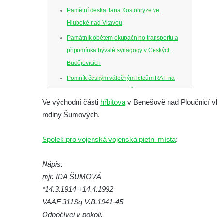
Pamětní deska Jana Kostohryze ve
Hluboké nad Vltavou
Památník obětem okupačního transportu a
připomínka bývalé synagogy v Českých
Budějovicích
Pomník českým válečným letcům RAF na
Senovážném náměstí v Českých
Ve východní části
hřbitova
v Benešově nad Ploučnicí vl
Budějovicích
rodiny Šumových.
Pamětní deska Jana Zelenky-Hajského v
Budějovické ulici na domě čp. 19 v
Spolek pro vojenská vojenská pietní místa
:
Kamenném Újezdu
Kenotaf Šimona Valhy na starém hřbitově v
Nápis:
Kamenném Újezdě
mjr. IDA ŠUMOVÁ
Kenotaf Václava B. Hájka na starém
*14.3.1914 +14.4.1992
hřbitově v Kamenném Újezdě
VAAF 311Sq V.B.1941-45
Odpočívej v pokoji.
Pomník obětem válek na Náměstí v