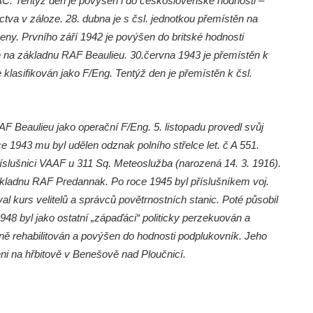
AC. Tentýž den je povýšen i do československé hodnosti –
ectva v záloze. 28. dubna je s čsl. jednotkou přemístěn na
ny. Prvního září 1942 je povýšen do britské hodnosti
ěn na základnu RAF Beaulieu. 30.června 1943 je přemístěn k
je klasifikován jako F/Eng. Tentýž den je přemístěn k čsl.
F Beaulieu jako operační F/Eng. 5. listopadu provedl svůj
e 1943 mu byl udělen odznak polního střelce let. č A 551.
říslušnici VAAF u 311 Sq. Meteoslužba (narozená 14. 3. 1916).
kladnu RAF Predannak. Po roce 1945 byl příslušníkem voj.
al kurs velitelů a správců povětrnostních stanic. Poté působil
1948 byl jako ostatní „zápaďáci“ politicky perzekuován a
ě rehabilitován a povýšen do hodnosti podplukovník. Jeho
ni na hřbitově v Benešově nad Ploučnicí.