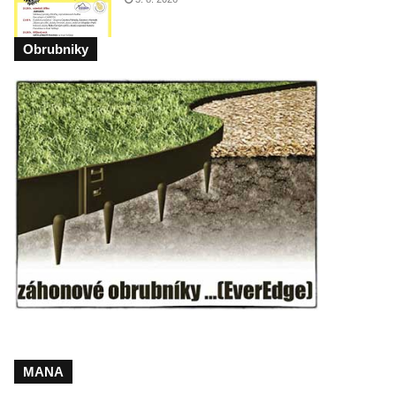
Obrubniky
MANA