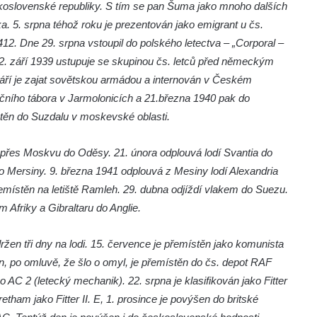
oslovenské republiky. S tím se pan Šuma jako mnoho dalších
a. 5. srpna téhož roku je prezentován jako emigrant u čs.
2. Dne 29. srpna vstoupil do polského letectva – „Corporal –
ě. 2. září 1939 ustupuje se skupinou čs. letců před německým
í je zajat sovětskou armádou a internován v Českém
načního tábora v Jarmolonicích a 21.března 1940 pak do
stěn do Suzdalu v moskevské oblasti.
u přes Moskvu do Oděsy. 21. února odplouvá lodí Svantia do
do Mersiny. 9. března 1941 odplouvá z Mesiny lodí Alexandria
 přemístěn na letiště Ramleh. 29. dubna odjíždí vlakem do Suezu.
 Afriky a Gibraltaru do Anglie.
en tři dny na lodi. 15. července je přemístěn jako komunista
n, po omluvě, že šlo o omyl, je přemístěn do čs. depot RAF
 AC 2 (letecký mechanik). 22. srpna je klasifikován jako Fitter
etham jako Fitter II. E, 1. prosince je povýšen do britské