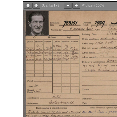
Stránka
1
/
2
Přiblížení
100%
Hostíně u Vojkovic
Kenotaf Václava Floriána na hřbitově v
Lužci nad Vltavou
Kenotaf Miloslava Švice na hřbitově v Lužci
nad Vltavou
Hrob Václava Kufnera na hřbitově v Lužci
nad Vltavou
Pomník vojákům Rudé armády na hřbitově
v Lužci nad Vltavou
Pomník Ladislava Sedláčka a Karla Pelce u
silnice severně od Lužce nad Vltavou
Kenotaf Alfeda Harnische na hřbitově v
Hrobčicích
Pomník obětem válek v Hrobčicích
Pomník obětem válek v Mirošovicích