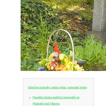
Válečné pomníky, pietní místa, vojenské hroby
Pamětní deska padlých legionářů ve
Hluboké nad Vltavou