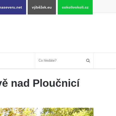
naseveru.net
výběžek.eu
cokolivokoli.cz
ě nad Ploučnicí