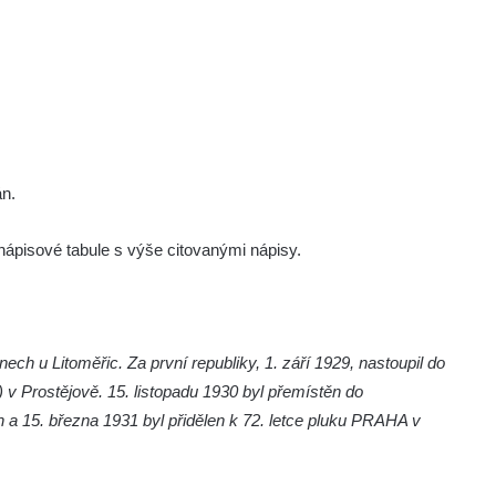
án.
ápisové tabule s výše citovanými nápisy.
ech u Litoměřic. Za první republiky, 1. září 1929, nastoupil do
) v Prostějově. 15. listopadu 1930 byl přemístěn do
h a 15. března 1931 byl přidělen k 72. letce pluku PRAHA v