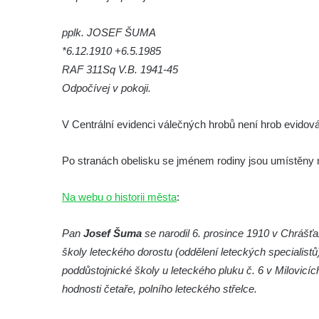
Kamenném Újezdě
pplk. JOSEF ŠUMA
Kenotaf Jana Mojžiše na hřbitově ve
*6.12.1910 +6.5.1985
Velešíně
RAF 311Sq V.B. 1941-45
Kenotaf Josefa Jílka na hřbitově ve
Odpočívej v pokoji.
Velešíně
Hrob Jana Foitla na hřbitově ve Velešíně
V Centrální evidenci válečných hrobů není hrob evidov
Hrob Ludvíka Tůmy na hřbitově ve Velešíně
Po stranách obelisku se jménem rodiny jsou umístěny n
Hrob Josefa Havla na hřbitově ve Velešíně
Pomník obětem 2. světové války na hřbitově
Na webu o historii města
:
u kostela svatého Václava ve Velešíně
Pamětní deska 240 MILES TO FREEDOM u
Pan
Josef Šuma
se narodil 6. prosince 1910 v Chrášťan
pomníku obětem válek na náměstí J. V.
školy leteckého dorostu (oddělení leteckých specialistů
Kamarýta ve Velešíně
poddůstojnické školy u leteckého pluku č. 6 v Milovicíc
Pomník obětem 1. a 2. světové války na
hodnosti četaře, polního leteckého střelce.
náměstí J. V. Kamarýta ve Velešíně