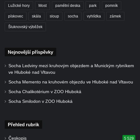
Lužické hory
Most
pamětní deska
park
pomník
pískovec
skála
sloup
socha
vyhlídka
zámek
Šluknovský výběžek
Nejnovější příspěvky
Socha Ledviny mezi kruhovým objezdem a Munickým rybníkem
ve Hluboké nad Vltavou
Socha Memento na kruhovém objezdu ve Hluboké nad Vltavou
Socha Chalikotérium v ZOO Hluboká
Socha Smilodon v ZOO Hluboká
Přehled rubrik
Českopis
5 529