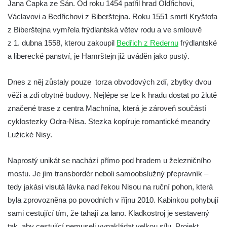
Jana Čapka ze Sán. Od roku 1454 patřil hrad Oldřichovi,
Václavovi a Bedřichovi z Biberštejna. Roku 1551 smrtí Kryštofa
z Biberštejna vymřela frýdlantská větev rodu a ve smlouvě
z 1. dubna 1558, kterou zakoupil
Bedřich z Redernu
frýdlantské
a liberecké panství, je Hamrštejn již uváděn jako pustý.
Dnes z něj zůstaly pouze torza obvodových zdí, zbytky dvou
věži a zdi obytné budovy. Nejlépe se lze k hradu dostat po žlutě
značené trase z centra Machnína, která je zároveň součástí
cyklostezky Odra-Nisa. Stezka kopíruje romantické meandry
Lužické Nisy.
Naprostý unikát se nachází přímo pod hradem u železničního
mostu. Je jím transbordér neboli samoobslužný přepravník –
tedy jakási visutá lávka nad řekou Nisou na ruční pohon, která
byla zprovozněna po povodních v říjnu 2010. Kabinkou pohybují
sami cestující tím, že tahají za lano. Kladkostroj je sestavený
tak, aby cestující nemuseli vynakládat velkou sílu. Projekt