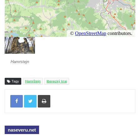
Hamrstejn
Tagy
Hamrštejn
liberecký kraj
Tisknout
naseveru.net