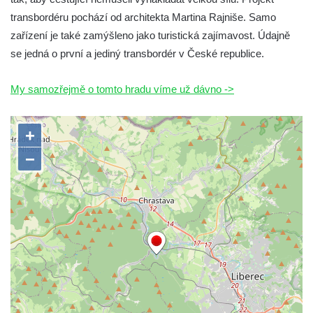
transbordéru pochází od architekta Martina Rajniše. Samo
zařízení je také zamýšleno jako turistická zajímavost. Údajně
se jedná o první a jediný transbordér v České republice.
My samozřejmě o tomto hradu víme už dávno ->