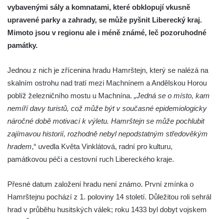
vybavenými sály a komnatami, které obklopují vkusně
upravené parky a zahrady, se může pyšnit Liberecký kraj.
Mimoto jsou v regionu ale i méně známé, leč pozoruhodné
památky.
Jednou z nich je zřícenina hradu Hamrštejn, který se nalézá na
skalním ostrohu nad tratí mezi Machnínem a Andělskou Horou
poblíž železničního mostu u Machnína.
„Jedná se o místo, kam
nemíří davy turistů, což může být v současné epidemiologicky
náročné době motivací k výletu. Hamrštejn se může pochlubit
zajímavou historií, rozhodně nebyl nepodstatným středověkým
hradem
,“ uvedla Květa Vinklátová, radní pro kulturu,
památkovou péči a cestovní ruch Libereckého kraje.
Přesné datum založení hradu není známo. První zmínka o
Hamrštejnu pochází z 1. poloviny 14 století. Důležitou roli sehrál
hrad v průběhu husitských válek; roku 1433 byl dobyt vojskem