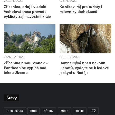
11. 4. 2021
8. 4. 2021
Zřícenina, orloj i viadukt.
Kozákov, ráj pro turisty i
Vrcholová trasa provede
milovníky drahokamů
cyklisty zajímavostmi kraje
26. 12. 2020
13. 12. 2020
Zřícenina hradu Vranov –
Hamr skrývá hned několik
Pantheon se vypíná nad
klenotů, vydejte se k ledové
řekou Jizerou
jeskyni u Naděje
Štítky
architektura
hrob
hřbitov
kaple
kostel
kříž