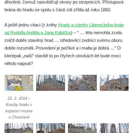
dřevěné, čemuž nasvědčují otvory po stropnicích. Přístupová
Hrad Zbirohy
brána do hradu se spolu s částí zdi zřítila až roku 1882.
Hrad Hřídelík
Hrad Vrabinec
A ještě jednu citaci (z knihy
Hrady a zámky Libereckého kraje
Hrad Starý Falkenburk
od Rudolfa Anděla a Jana Kabíčka
) – “ … léta nemohla zcela
zničit dobře stavěný hrad … středověcí zedníci svému oboru
Hrad Andělská Hora
dobře rozuměli. Provedení je pečlivé a i malta je dobrá …“ O
Hrad Milštejn
kterépak „naší“ stavbě to po čtyřech stovkách let bude moci
Hrad Kalich
někdo napsat?
Hrad Panna
Hrad Freudenstein (Jáchymov)
Hrad Hněvín
Hrad Hazmburk
22. 2. 2014 –
Hrad Hungerberg
Kresby hradu v
expozici muzea
Hrad Hartenštejn
v Chrastavě
Hrad Oparno
Hrad Děvín (u Hamru na Jezeře)