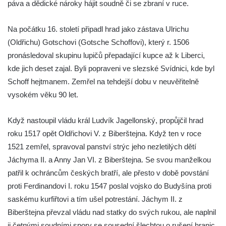
páva a dědické nároky hájit soudně či se zbraní v ruce.
Na počátku 16. století připadl hrad jako zástava Ulrichu
(Oldřichu) Gotschovi (Gotsche Schoffovi), který r. 1506
pronásledoval skupinu lupičů přepadající kupce až k Liberci,
kde jich deset zajal. Byli popraveni ve slezské Svídnici, kde byl
Schoff hejtmanem. Zemřel na tehdejší dobu v neuvěřitelně
vysokém věku 90 let.
Když nastoupil vládu král Ludvík Jagellonský, propůjčil hrad
roku 1517 opět Oldřichovi V. z Biberštejna. Když ten v roce
1521 zemřel, spravoval panství strýc jeho nezletilých dětí
Jáchyma II. a Anny Jan VI. z Biberštejna. Se svou manželkou
patřil k ochráncům českých bratří, ale přesto v době povstání
proti Ferdinandovi I. roku 1547 poslal vojsko do Budyšína proti
saskému kurfiřtovi a tím ušel potrestání. Jáchym II. z
Biberštejna převzal vládu nad statky do svých rukou, ale naplnil
ji četnými soudními spory se sousední šlechtou o rušení hranic