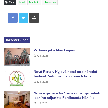
Tagy
hrad
Machnín
Hamrštejn
Tisknout
naseveru.net
Varhany jako hlas krajiny
7. 8. 2026
Nová Perla v Kyjově hostí mezinárodní
festival Performance v časech krizí
6. 8. 2026
Nová expozice Na Saule odhaluje příběh
lesního adjunkta Ferdinanda Náhlíka
6. 8. 2026