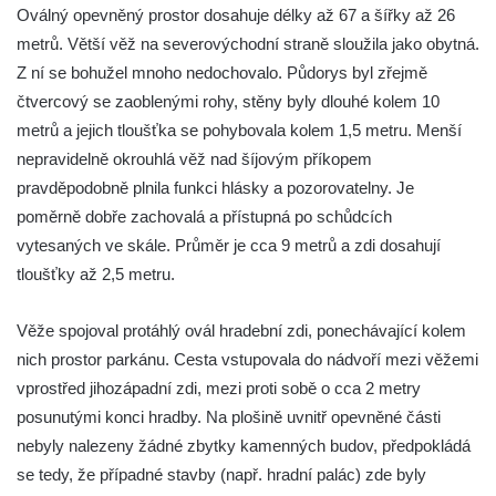
Oválný opevněný prostor dosahuje délky až 67 a šířky až 26
Vlčí hrádek
metrů. Větší věž na severovýchodní straně sloužila jako obytná.
Hrad Švamberk (Krasíkov)
Z ní se bohužel mnoho nedochovalo. Půdorys byl zřejmě
Hrad Štěpanice
čtvercový se zaoblenými rohy, stěny byly dlouhé kolem 10
metrů a jejich tloušťka se pohybovala kolem 1,5 metru. Menší
Hrad Drábské světničky
nepravidelně okrouhlá věž nad šíjovým příkopem
Hrad Rotštejn
pravděpodobně plnila funkci hlásky a pozorovatelny. Je
Hrad Klamorna
poměrně dobře zachovalá a přístupná po schůdcích
Hrad Starý Rybník (Altenteich)
vytesaných ve skále. Průměr je cca 9 metrů a zdi dosahují
Hrad Egerberk (Lestkov)
tloušťky až 2,5 metru.
Hrad Perštejn (Borschenstein)
Věže spojoval protáhlý ovál hradební zdi, ponechávající kolem
Tvrz Šumburk
nich prostor parkánu. Cesta vstupovala do nádvoří mezi věžemi
Hrad Šumburk (Schönburg)
vprostřed jihozápadní zdi, mezi proti sobě o cca 2 metry
Hrad Krupka
posunutými konci hradby. Na plošině uvnitř opevněné části
Hrad Ronov
nebyly nalezeny žádné zbytky kamenných budov, předpokládá
se tedy, že případné stavby (např. hradní palác) zde byly
Tvrz Stranné