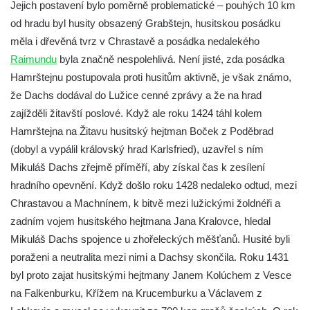
Jejich postavení bylo poměrně problematické – pouhých 10 km
Hrad Přimda (Pfraumberg)
od hradu byl husity obsazený Grabštejn, husitskou posádku
měla i dřevěná tvrz v Chrastavě a posádka nedalekého
Raimundu
byla značně nespolehlivá. Není jisté, zda posádka
Hamrštejnu postupovala proti husitům aktivně, je však známo,
že Dachs dodával do Lužice cenné zprávy a že na hrad
zajížděli žitavští poslové. Když ale roku 1424 táhl kolem
Hamrštejna na Žitavu husitský hejtman Boček z Poděbrad
(dobyl a vypálil královský hrad Karlsfried), uzavřel s ním
Mikuláš Dachs zřejmě příměří, aby získal čas k zesílení
hradního opevnění. Když došlo roku 1428 nedaleko odtud, mezi
Chrastavou a Machnínem, k bitvě mezi lužickými žoldnéři a
zadním vojem husitského hejtmana Jana Kralovce, hledal
Mikuláš Dachs spojence u zhořeleckých měšťanů. Husité byli
poraženi a neutralita mezi nimi a Dachsy skončila. Roku 1431
byl proto zajat husitskými hejtmany Janem Kolúchem z Vesce
na Falkenburku, Křížem na Krucemburku a Václavem z