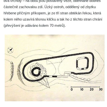
dva vrcholy – na obou jsou postaveny věže, obehnané dodnes
Hrad Kumburk
částečně zachovalou zdí. Úzký ostroh, oddělený od zbytku
Hrad Klinštejn
hřebene příčným příkopem, je ze tří stran obtékán řekou, která
Hrad Drábovna
kolem něho uzavírá těsnou kličku a tak ho z těchto stran chrání
(převýšení je udáváno kolem 70 metrů).
Hrad Kvítkov
Hrad Milčany (Kickelsburg, nesprávně
Vítkovec)
Hrad Rybnov
Letohrádek Jíljov (Veilchenburg)
Hrad Větrov (Winterstein)
Hrad Blansko
Hrad Mojžíř
Hrad Gutštejn
Hrad Valečov
Hrad Valdštejn
Rousínovský hrádek