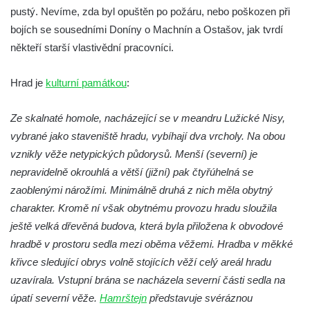
pustý. Nevíme, zda byl opuštěn po požáru, nebo poškozen při
bojích se sousedními Doníny o Machnín a Ostašov, jak tvrdí
někteří starší vlastivědní pracovníci.
Hrad je
kulturní památkou
:
Ze skalnaté homole, nacházející se v meandru Lužické Nisy,
vybrané jako staveniště hradu, vybíhají dva vrcholy. Na obou
vznikly věže netypických půdorysů. Menší (severní) je
nepravidelně okrouhlá a větší (jižní) pak čtyřúhelná se
zaoblenými nárožími. Minimálně druhá z nich měla obytný
charakter. Kromě ní však obytnému provozu hradu sloužila
ještě velká dřevěná budova, která byla přiložena k obvodové
hradbě v prostoru sedla mezi oběma věžemi. Hradba v měkké
křivce sledující obrys volně stojících věží celý areál hradu
uzavírala. Vstupní brána se nacházela severní části sedla na
úpatí severní věže.
Hamrštejn
představuje svéráznou