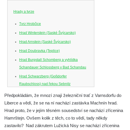
Hrady a tvrze
Tvrz Hrobčice
Hrad Winterstein (Saské Švýcarsko)
Hrad Arnstein (Saské Švýcarsko)
Hrad Doubravka (Teplice)
Hrad Burgstall Schomberg a vyhlídka
Schandauer Schlossberg v Bad Schandau
Hrad Schwarzberg (Goßdorfer
Raubschloss) nad řekou Sebnitz
Hrad Neurathen na Bastei
Předpokládám, že mnozí znají železniční trať z Varnsdorfu do
Hrad Šebín
Liberce a vědí, že se na ní nachází zastávka Machnín hrad.
Hrad proto, že v jejím těsném sousedství se nachází zřícenina
Hrad Litoměřice
Hamrštejn. Ovšem kolik z těch, co to vědí, tady někdy
Hrad Skalka u Vlastislavi
zastavilo?
Nad zákrutem Lužická Nisy se nachází zřícenina
Hrad Kostomlaty