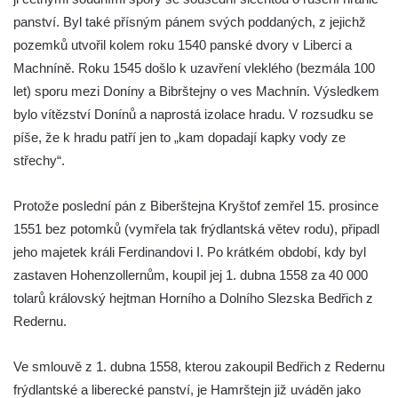
panství. Byl také přísným pánem svých poddaných, z jejichž
pozemků utvořil kolem roku 1540 panské dvory v Liberci a
Machníně. Roku 1545 došlo k uzavření vleklého (bezmála 100
let) sporu mezi Doníny a Bibrštejny o ves Machnín. Výsledkem
bylo vítězství Donínů a naprostá izolace hradu. V rozsudku se
píše, že k hradu patří jen to „kam dopadají kapky vody ze
střechy“.
Protože poslední pán z Biberštejna Kryštof zemřel 15. prosince
1551 bez potomků (vymřela tak frýdlantská větev rodu), připadl
jeho majetek králi Ferdinandovi I. Po krátkém období, kdy byl
zastaven Hohenzollernům, koupil jej 1. dubna 1558 za 40 000
tolarů královský hejtman Horního a Dolního Slezska Bedřich z
Redernu.
Ve smlouvě z 1. dubna 1558, kterou zakoupil Bedřich z Redernu
frýdlantské a liberecké panství, je Hamrštejn již uváděn jako