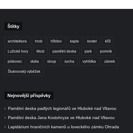
Štítky
architektura
hrob
hřbitov
kaple
kostel
kříž
Lužické hory
Most
pamětní deska
park
pomník
pískovec
skála
sloup
socha
vyhlídka
zámek
Šluknovský výběžek
Nejnovější příspěvky
Pamětní deska padlých legionářů ve Hluboké nad Vltavou
Pamětní deska Jana Kostohryze ve Hluboké nad Vltavou
Lapidárium hraničních kamenů u loveckého zámku Ohrada