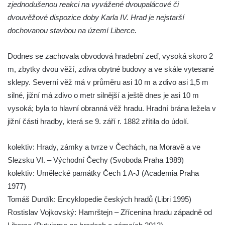
zjednodušenou reakci na vyvážené dvoupalácové či
dvouvěžové dispozice doby Karla IV. Hrad je nejstarší
dochovanou stavbou na území Liberce.
Dodnes se zachovala obvodová hradební zeď, vysoká skoro 2
m, zbytky dvou věží, zdiva obytné budovy a ve skále vytesané
sklepy. Severní věž má v průměru asi 10 m a zdivo asi 1,5 m
silné, jižní má zdivo o metr silnější a ještě dnes je asi 10 m
vysoká; byla to hlavní obranná věž hradu. Hradní brána ležela v
jižní části hradby, která se 9. září r. 1882 zřítila do údolí.
kolektiv: Hrady, zámky a tvrze v Čechách, na Moravě a ve
Slezsku VI. – Východní Čechy (Svoboda Praha 1989)
kolektiv: Umělecké památky Čech 1 A-J (Academia Praha
1977)
Tomáš Durdík: Encyklopedie českých hradů (Libri 1995)
Rostislav Vojkovský: Hamrštejn – Zřícenina hradu západně od