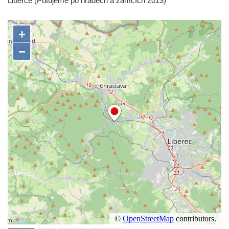
Liberce (Putujeme po hradech a zámcích 2013)