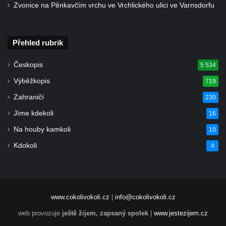
Zvonice na Pěnkavčím vrchu ve Vrchlického ulici ve Varnsdorfu
Přehled rubrik
Českopis
5 534
Výběžkopis
719
Zahraničí
230
Jíme kdekoli
16
Na houby kamkoli
10
Kdokoli
4
www.cokolivokoli.cz
|
info@cokolivokoli.cz
web provozuje
ještě žijem, zapsaný spolek
|
www.jestezijem.cz