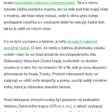
hradu
Hamrštejna (německy Hammerstein)
. Sice k němu
Tvrz Brozany nad Ohří
nevede žádná turistická značka, jen se dole pod tratí míjejí žlutá
Hrad Košťálov
s modrou, ale hrad nelze minout, vede k němu přes koleje
prošlapaná cestička a v současné době ho nekryje žádné listí,
Tvrz Měrunice
takže je vidět ze všech stran.
Tvrz Libčeves
Tvrz Kuřívody
Co se týče významu a historie, je toho
na netu k nalezení
Tvrz Tlustec (Velký Valtinov)
poměrně hodně
. O tom, že nešlo o žádnou druhořadou stavbu
Hrad Litýš
svědčí i fakt, že se hrad dostal do encyklopedického díla
Dobroslavy Menclové České hrady, konkrétně ve druhém
Hrad Levín (u Úštěku)
svazku je o něm řeč na stranách 95 a 96, kde je svou dispozicí
Hrad Bezděz
přirovnáván ke hradu Trosky. Protože internetové texty se
Hrad Potštejn
zabývají ve větší míře letopočty a jmény, využiji raději zmíněné
Hrad Jezdec
knihy, která je věnována stavební historii.
Hrad u Hvězdy
Hrad obklopený strmými svahy byl postaven na skalnatém
Hrad Čap
hřebenu Zámeckého kopce (375 m n. m.), z něhož vystupují
Hrad Bradlec