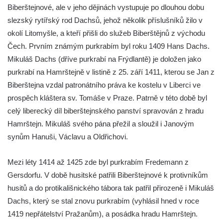
Biberštejnové, ale v jeho dějinách vystupuje po dlouhou dobu
Hrad Vlčtejn (Wildenstein)
slezský rytířský rod Dachsů, jehož několik příslušníků žilo v
Hrad Helfenburk (Hrádek) u Úštěka
okolí Litomyšle, a kteří přišli do služeb Biberštějnů z východu
Skalní hrad a poustevna Sloup v Čechách
Čech. Prvním známým purkrabím byl roku 1409 Hans Dachs.
Hrad Tolštejn (Tollenstein)
Mikuláš Dachs (dříve purkrabí na Frýdlantě) je doložen jako
purkrabí na Hamrštejně v listině z 25. září 1411, kterou se Jan z
Hrad Boršengrýn
Biberštejna vzdal patronátního práva ke kostelu v Liberci ve
Hrad Hamrštejn (Hammerstein)
prospěch kláštera sv. Tomáše v Praze. Patrně v této době byl
Hrad Vildštejn (Skalná)
celý liberecký díl biberštejnského panství spravován z hradu
Hrad Frýdštejn (Friedstein)
Hamrštejn. Mikuláš svého pána přežil a sloužil i Janovým
Hrad Krásný Buk (Schönbuch) u Krásné
synům Hanuši, Václavu a Oldřichovi.
Lípy
Mezi léty 1414 až 1425 zde byl purkrabím Fredemann z
Kamenický hrad na Zámeckém vrchu –
Gersdorfu. V době husitské patřili Biberštejnové k protivníkům
Česká Kamenice
husitů a do protikališnického tábora tak patřil přirozeně i Mikuláš
Horní Hrad, řečený Hauenštejn, okres
Dachs, který se stal znovu purkrabím (vyhlásil hned v roce
Karlovy Vary
1419 nepřátelství Pražanům), a posádka hradu Hamrštejn.
Hrad Hartenberg (Hřebeny)