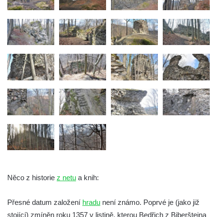
Skalní hrad Stohánek
Hrad Fredevald (Pustý zámek) u České
Kamenice
Hrad Ostrý (Scharfenstein) u Františkova
nad Ploučnicí
Hrad Himlštejn
Skalní hrad Svojkov
Hrad Nejdek
Hrad Rabštejn nad Střelou
Hrad Sychrov v Rabštejně
Hrad Hasištejn
Hrad Ralsko
Něco z historie
z netu
a knih:
Chřibský hrádek
Přesné datum založení
hradu
není známo. Poprvé je (jako již
Hrad Jestřebí (Habichstein)
stojící) zmíněn roku 1357 v listině. kterou Bedřich z Biberštejna