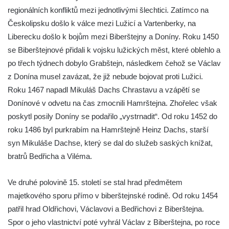
regionálních konfliktů mezi jednotlivými šlechtici. Zatímco na
Českolipsku došlo k válce mezi Lužicí a Vartenberky, na
Liberecku došlo k bojům mezi Biberštejny a Doníny. Roku 1450
se Biberštejnové přidali k vojsku lužických měst, které oblehlo a
po třech týdnech dobylo Grabštejn, následkem čehož se Václav
z Donína musel zavázat, že již nebude bojovat proti Lužici.
Roku 1467 napadl Mikuláš Dachs Chrastavu a vzápětí se
Donínové v odvetu na čas zmocnili Hamrštejna. Zhořelec však
poskytl posily Doníny se podařilo „vystrnadit“. Od roku 1452 do
roku 1486 byl purkrabím na Hamrštejně Heinz Dachs, starší
syn Mikuláše Dachse, který se dal do služeb saských knížat,
bratrů Bedřicha a Viléma.
Ve druhé polovině 15. století se stal hrad předmětem
majetkového sporu přímo v biberštejnské rodině. Od roku 1454
patřil hrad Oldřichovi, Václavovi a Bedřichovi z Biberštejna.
Spor o jeho vlastnictví poté vyhrál Václav z Biberštejna, po roce