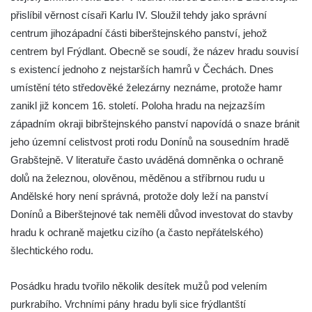
Hrad Roimund
přislíbil věrnost císaři Karlu IV. Sloužil tehdy jako správní
Hrad Kamýk u Litoměřic
centrum jihozápadní části biberštejnského panství, jehož
Hrad Seeberg
centrem byl Frýdlant. Obecně se soudí, že název hradu souvisí
Kyjovský hrádek
s existencí jednoho z nejstarších hamrů v Čechách. Dnes
umístění této středověké železárny neznáme, protože hamr
Hrad a klášter Oybin
zanikl již koncem 16. století. Poloha hradu na nejzazším
Pevnost Königstein
západním okraji bibrštejnského panství napovídá o snaze bránit
Hrad Stolpen
jeho územní celistvost proti rodu Donínů na sousedním hradě
Hrad Hohnstein
Grabštejně. V literatuře často uváděná domněnka o ochraně
Brtnický hrádek
dolů na železnou, olověnou, měděnou a stříbrnou rudu u
Andělské hory není správná, protože doly leží na panství
Hrad Trosky
Donínů a Biberštejnové tak neměli důvod investovat do stavby
Hrad Kunětická Hora
hradu k ochraně majetku cizího (a často nepřátelského)
Hrad Loket
šlechtického rodu.
Skalní hrad Šauenštejn
Hrad Litice u Plzně
Posádku hradu tvořilo několik desítek mužů pod velením
purkrabího. Vrchními pány hradu byli sice frýdlantští
Hrad Buben