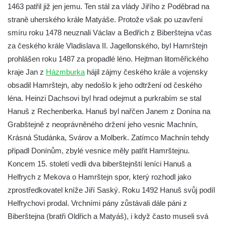
1463 patřil již jen jemu. Ten stál za vlády Jiřího z Poděbrad na
straně uherského krále Matyáše. Protože však po uzavření
smíru roku 1478 neuznali Václav a Bedřich z Biberštejna včas
za českého krále Vladislava II. Jagellonského, byl Hamrštejn
prohlášen roku 1487 za propadlé léno. Hejtman litoměřického
kraje Jan z
Házmburka
hájil zájmy českého krále a vojensky
obsadil Hamrštejn, aby nedošlo k jeho odtržení od českého
léna. Heinzi Dachsovi byl hrad odejmut a purkrabím se stal
Hanuš z Rechenberka. Hanuš byl nařčen Janem z Donína na
Grabštejně z neoprávněného držení jeho vesnic Machnín,
Krásná Studánka, Svárov a Molberk. Zatímco Machnín tehdy
připadl Donínům, zbylé vesnice měly patřit Hamrštejnu.
Koncem 15. století vedli dva biberštejnští leníci Hanuš a
Helfrych z Mekova o Hamrštejn spor, který rozhodl jako
zprostředkovatel kníže Jiří Saský. Roku 1492 Hanuš svůj podíl
Helfrychovi prodal. Vrchními pány zůstávali dále páni z
Biberštejna (bratři Oldřich a Matyáš), i když často museli svá