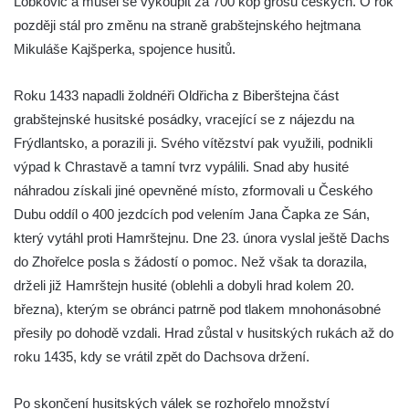
Lobkovic a musel se vykoupit za 700 kop grošů českých. O rok
později stál pro změnu na straně grabštejnského hejtmana
Mikuláše Kajšperka, spojence husitů.
Roku 1433 napadli žoldnéři Oldřicha z Biberštejna část
grabštejnské husitské posádky, vracející se z nájezdu na
Frýdlantsko, a porazili ji. Svého vítězství pak využili, podnikli
výpad k Chrastavě a tamní tvrz vypálili. Snad aby husité
náhradou získali jiné opevněné místo, zformovali u Českého
Dubu oddíl o 400 jezdcích pod velením Jana Čapka ze Sán,
který vytáhl proti Hamrštejnu. Dne 23. února vyslal ještě Dachs
do Zhořelce posla s žádostí o pomoc. Než však ta dorazila,
drželi již Hamrštejn husité (oblehli a dobyli hrad kolem 20.
března), kterým se obránci patrně pod tlakem mnohonásobné
přesily po dohodě vzdali. Hrad zůstal v husitských rukách až do
roku 1435, kdy se vrátil zpět do Dachsova držení.
Po skončení husitských válek se rozhořelo množství