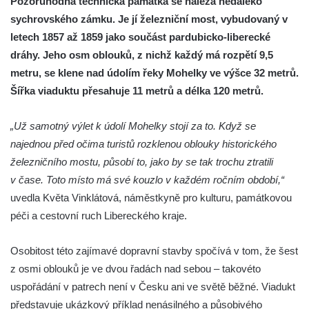
Pozoruhodná technická památka se nalézá nedaleko
sychrovského zámku. Je jí železniční most, vybudovaný v
letech 1857 až 1859 jako součást pardubicko-liberecké
dráhy. Jeho osm oblouků, z nichž každý má rozpětí 9,5
metru, se klene nad údolím řeky Mohelky ve výšce 32 metrů.
Šířka viaduktu přesahuje 11 metrů a délka 120 metrů.
„Už samotný výlet k údolí Mohelky stojí za to. Když se
najednou před očima turistů rozklenou oblouky historického
železničního mostu, působí to, jako by se tak trochu ztratili
v čase. Toto místo má své kouzlo v každém ročním období,“
uvedla Květa Vinklátová, náměstkyně pro kulturu, památkovou
péči a cestovní ruch Libereckého kraje.
Osobitost této zajímavé dopravní stavby spočívá v tom, že šest
z osmi oblouků je ve dvou řadách nad sebou – takovéto
uspořádání v patrech není v Česku ani ve světě běžné. Viadukt
představuje ukázkový příklad nenásilného a působivého