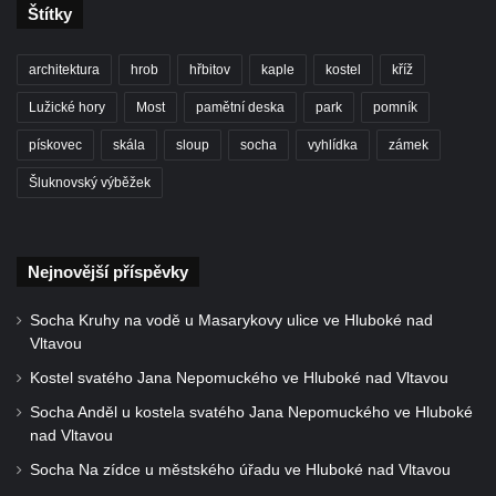
Štítky
architektura
hrob
hřbitov
kaple
kostel
kříž
Lužické hory
Most
pamětní deska
park
pomník
pískovec
skála
sloup
socha
vyhlídka
zámek
Šluknovský výběžek
Nejnovější příspěvky
Socha Kruhy na vodě u Masarykovy ulice ve Hluboké nad
Vltavou
Kostel svatého Jana Nepomuckého ve Hluboké nad Vltavou
Socha Anděl u kostela svatého Jana Nepomuckého ve Hluboké
nad Vltavou
Socha Na zídce u městského úřadu ve Hluboké nad Vltavou