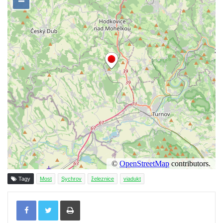
Tagy
Most
Sychrov
železnice
viadukt
Tisknout