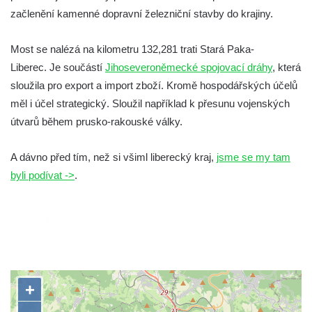
začlenění kamenné dopravní železniční stavby do krajiny.
Most se nalézá na kilometru 132,281 trati Stará Paka-
Liberec. Je součástí
Jihoseveroněmecké spojovací dráhy
, která
sloužila pro export a import zboží. Kromě hospodářských účelů
měl i účel strategický. Sloužil například k přesunu vojenských
útvarů během prusko-rakouské války.
A dávno před tím, než si všiml liberecký kraj,
jsme se my tam
byli podívat ->
.