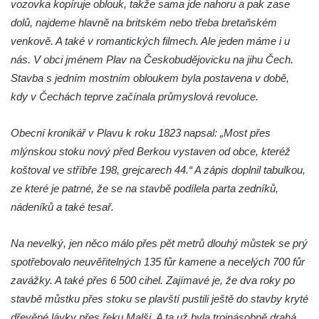
vozovka kopíruje oblouk, takže sama jde nahoru a pak zase
Silniční most Josefa Straky v Mělníku
dolů, najdeme hlavně na britském nebo třeba bretaňském
Duchcovský viadukt
venkově. A také v romantických filmech. Ale jeden máme i u
Silniční most přes Bouřlivec v Želénkách
nás. V obci jménem Plav na Českobudějovicku na jihu Čech.
Stavba s jedním mostním obloukem byla postavena v době,
Železniční most přes Jizeru u Dolní Dušnice
kdy v Čechách teprve začínala průmyslová revoluce.
Kamenný zámecký most přes Ploučnici v
Mimoni
Obecní kronikář v Plavu k roku 1823 napsal: „Most přes
Kamenný most přes Radbuzu v Dobřanech
mlýnskou stoku nový před Berkou vystaven od obce, kteréž
Kamenný most přes Ploučnici v Horní Polici
koštoval ve stříbře 198, grejcarech 44.“ A zápis doplnil tabulkou,
Železniční most přes Mohelku v Rychnově
ze které je patrné, že se na stavbě podílela parta zedníků,
u Jablonce nad Nisou
nádeníků a také tesař.
Kamenný most přes Bílinu ve Lbíně
Na nevelký, jen něco málo přes pět metrů dlouhý můstek se prý
Černý most (a akvadukt) přes železniční
spotřebovalo neuvěřitelných 135 fůr kamene a necelých 700 fůr
trať z ulice Na Hamrech v Krupce
zavážky. A také přes 6 500 cihel. Zajímavé je, že dva roky po
Silniční most přes Ohři jižně od Křesína
stavbě můstku přes stoku se plavští pustili ještě do stavby kryté
Silniční most přes Ohři ve Vršovicích u Loun
dřevěné lávky přes řeku Malši. A ta už byla trojnásobně drahá.