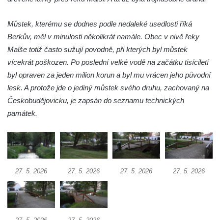
Most pro pěší nad železniční tratí ve
Mšeném-lázně
Můstek, kterému se dodnes podle nedaleké usedlosti říká
Berkův, měl v minulosti několikrát namále. Obec v nivě řeky
Charlottin most přes Mlýnský potok v
Malše totiž často sužují povodně, při kterých byl můstek
zámeckém parku Veltrusy
vícekrát poškozen. Po poslední velké vodě na začátku tisíciletí
Masarykův most v Kralupech nad Vltavou
byl opraven za jeden milion korun a byl mu vrácen jeho původní
Krytý dřevěný silniční most přes Ohři v
lesk. A protože jde o jediný můstek svého druhu, zachovaný na
Radošově
Českobudějovicku, je zapsán do seznamu technických
Zastřešená lávka v Čermákových sadech v
památek.
Rakovníku
Tyršův most přes Labe v Litoměřicích
Silniční most u Budyně nad Ohří
Silniční most přes Ohři mezi Doksany a
27. 5. 2026
27. 5. 2026
27. 5. 2026
27. 5. 2026
Brozany nad Ohří
Lávka Frankovka přes Střelu jihozápadně
od Rabštejna nad Střelou