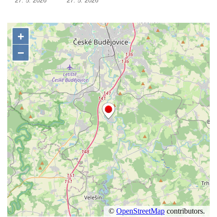
27. 5. 2026
27. 5. 2026
Most přes Moravanský potok u Dolních
Zálezel
Most přes Podlešínský potok pod
Podlešínem
Silniční most přes Svitávku v Nových
Zákupech
Klášterní most v Zákupech
Kamenný most v Zákupech
Poštovní most v Mimoni
Bývalý vodní náhon u Mařeniček
Bývalý vodní náhon u Antonínova údolí
Železniční most u Bořkova
Pitrův most v Rajhradě
Kamenný most v Markvarticích
Silniční most u Mnichova Hradiště