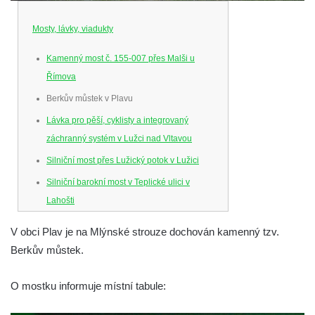
Mosty, lávky, viadukty
Kamenný most č. 155-007 přes Malši u
Římova
Berkův můstek v Plavu
Lávka pro pěší, cyklisty a integrovaný
záchranný systém v Lužci nad Vltavou
Silniční most přes Lužický potok v Lužici
Silniční barokní most v Teplické ulici v
Lahošti
Silniční barokní most v Lahošti
V obci Plav je na Mlýnské strouze dochován kamenný tzv.
Silniční most v ulici T. G. Masaryka v Lokti
Berkův můstek.
Kamenný most na ulici Dr. Edvarda Beneše
ve Šluknově
O mostku informuje místní tabule:
Železniční viadukt v Teplicích nad Metují