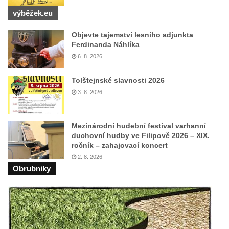
Silniční most v Horní ulici v Českém
výběžek.eu
Krumlově
Objevte tajemství lesního adjunkta
Ferdinanda Náhlíka
6. 8. 2026
Tolštejnské slavnosti 2026
3. 8. 2026
Mezinárodní hudební festival varhanní
duchovní hudby ve Filipově 2026 – XIX.
ročník – zahajovací koncert
2. 8. 2026
Obrubniky