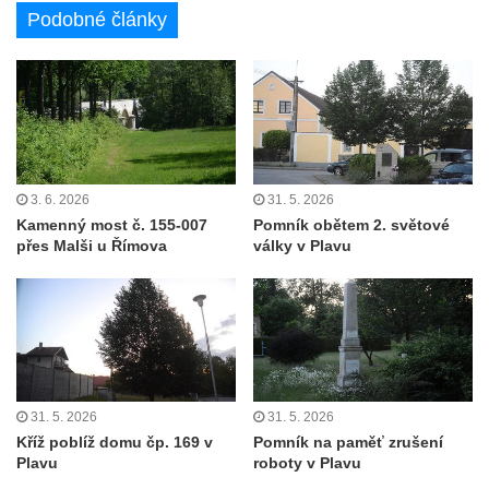
Podobné články
3. 6. 2026
31. 5. 2026
Kamenný most č. 155-007
Pomník obětem 2. světové
přes Malši u Římova
války v Plavu
31. 5. 2026
31. 5. 2026
Kříž poblíž domu čp. 169 v
Pomník na paměť zrušení
Plavu
roboty v Plavu