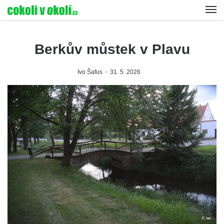
Berkův můstek v Plavu
Ivo Šafus
31. 5. 2026