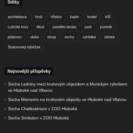
Štítky
architektura
hrob
hřbitov
kaple
kostel
kříž
Lužické hory
Most
pamětní deska
park
pomník
pískovec
skála
sloup
socha
vyhlídka
zámek
Šluknovský výběžek
Nejnovější příspěvky
Socha Ledviny mezi kruhovým objezdem a Munickým rybníkem
ve Hluboké nad Vltavou
Socha Memento na kruhovém objezdu ve Hluboké nad Vltavou
Socha Chalikotérium v ZOO Hluboká
Socha Smilodon v ZOO Hluboká