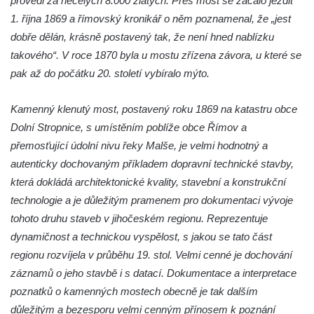
provedl za necelých 8.000 zlatých. Přes most se začalo jezdit
1. října 1869 a římovský kronikář o něm poznamenal, že „jest
dobře dělán, krásně postavený tak, že není hned nablízku
takového“. V roce 1870 byla u mostu zřízena závora, u které se
pak až do počátku 20. století vybíralo mýto.
Kamenný klenutý most, postavený roku 1869 na katastru obce
Dolní Stropnice, s umístěním poblíže obce Římov a
přemosťující údolní nivu řeky Malše, je velmi hodnotný a
autenticky dochovaným příkladem dopravní technické stavby,
která dokládá architektonické kvality, stavební a konstrukční
technologie a je důležitým pramenem pro dokumentaci vývoje
tohoto druhu staveb v jihočeském regionu. Reprezentuje
dynamičnost a technickou vyspělost, s jakou se tato část
regionu rozvíjela v průběhu 19. stol. Velmi cenné je dochování
záznamů o jeho stavbě i s datací. Dokumentace a interpretace
poznatků o kamenných mostech obecně je tak dalším
důležitým a bezesporu velmi cenným přínosem k poznání