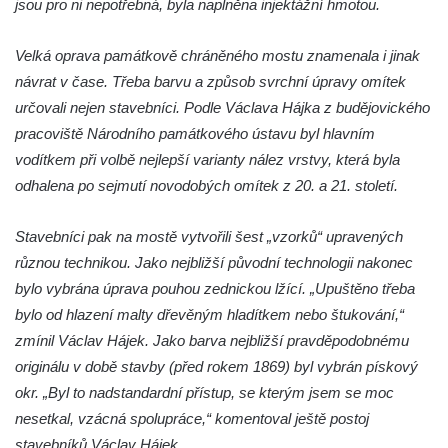
jsou pro ni nepotřebná, byla naplněna injektážní hmotou.
Velká oprava památkově chráněného mostu znamenala i jinak
návrat v čase. Třeba barvu a způsob svrchní úpravy omítek
určovali nejen stavebníci. Podle Václava Hájka z budějovického
pracoviště Národního památkového ústavu byl hlavním
vodítkem při volbě nejlepší varianty nález vrstvy, která byla
odhalena po sejmutí novodobých omítek z 20. a 21. století.
Stavebníci pak na mostě vytvořili šest „vzorků“ upravených
různou technikou. Jako nejbližší původní technologii nakonec
bylo vybrána úprava pouhou zednickou lžící. „Upuštěno třeba
bylo od hlazení malty dřevěným hladítkem nebo štukování,“
zmínil Václav Hájek. Jako barva nejbližší pravděpodobnému
originálu v době stavby (před rokem 1869) byl vybrán pískový
okr. „Byl to nadstandardní přístup, se kterým jsem se moc
nesetkal, vzácná spolupráce,“ komentoval ještě postoj
stavebníků Václav Hájek.