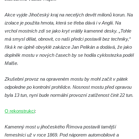
Akce vyjde Jihočeský kraj na necelých devět milionů korun. Na
izolace je použita hmota, která se třeba dává i v Anglii. Na
vrchol mostních zdí se jako kryt vrátily kamenné desky. „Tohle
má smysl dělat, obnovit, co naši předci postavili bez techniky,“
říká k ne úplně obvyklé zakázce Jan Pelikán a dodává, že jako
doplněk mostu v nových časech by se hodila cyklostezka podél
Malše.
Zkušební provoz na opraveném mostu by mohl začít v pátek
odpoledne po kontrolní prohlídce. Nosnost mostu před opravou
byla 13 tun, nyní bude normální provozní zatíženost činit 22 tun.
O rekonstrukci
:
Kamenný most u jihočeského Římova postavili tamější
řemeslníci už v roce 1869. Pod náporem automobilové a