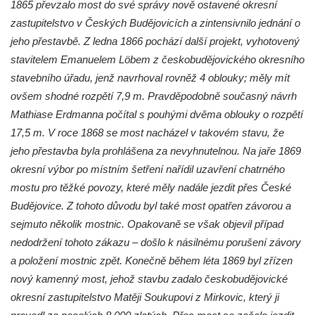
1865 převzalo most do své správy nově ostavené okresní
Ovčí most u Tisové v Krušných horách
zastupitelstvo v Českých Budějovicích a zintensivnilo jednání o
Silniční most v Horní ulici v Českém
jeho přestavbě. Z ledna 1866 pochází další projekt, vyhotovený
Krumlově
stavitelem Emanuelem Löbem z českobudějovického okresního
stavebního úřadu, jenž navrhoval rovněž 4 oblouky; měly mít
ovšem shodné rozpětí 7,9 m. Pravděpodobně současný návrh
Mathiase Erdmanna počítal s pouhými dvěma oblouky o rozpětí
17,5 m. V roce 1868 se most nacházel v takovém stavu, že
jeho přestavba byla prohlášena za nevyhnutelnou. Na jaře 1869
okresní výbor po místním šetření nařídil uzavření chatrného
mostu pro těžké povozy, které měly nadále jezdit přes České
Budějovice. Z tohoto důvodu byl také most opatřen závorou a
sejmuto několik mostnic. Opakovaně se však objevil případ
nedodržení tohoto zákazu – došlo k násilnému porušení závory
a položení mostnic zpět. Konečně během léta 1869 byl zřízen
nový kamenný most, jehož stavbu zadalo českobudějovické
okresní zastupitelstvo Matěji Soukupovi z Mirkovic, který ji