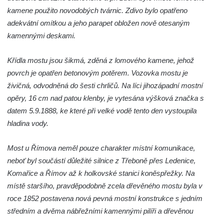
od Rabštejna nad Střelou
kamene použito novodobých tvárnic. Zdivo bylo opatřeno
Most přes Moravanský potok u Dolních
adekvátní omítkou a jeho parapet obložen nově otesaným
Zálezel
kamennými deskami.
Most přes Podlešínský potok pod
Křídla mostu jsou šikmá, zděná z lomového kamene, jehož
Podlešínem
povrch je opatřen betonovým potěrem. Vozovka mostu je
Silniční most přes Svitávku v Nových
živičná, odvodněná do šesti chrličů. Na líci jihozápadní mostní
Zákupech
opěry, 16 cm nad patou klenby, je vytesána výšková značka s
Klášterní most v Zákupech
datem 5.9.1888, ke které při velké vodě tento den vystoupila
Kamenný most v Zákupech
hladina vody.
Poštovní most v Mimoni
Most u Římova neměl pouze charakter místní komunikace,
Bývalý vodní náhon u Mařeniček
neboť byl součástí důležité silnice z Třeboně přes Ledenice,
Bývalý vodní náhon u Antonínova údolí
Komařice a Římov až k holkovské stanici koněspřežky. Na
Železniční most u Bořkova
místě staršího, pravděpodobně zcela dřevěného mostu byla v
Pitrův most v Rajhradě
roce 1852 postavena nová pevná mostní konstrukce s jedním
Kamenný most v Markvarticích
středním a dvěma nábřežními kamennými pilíři a dřevěnou