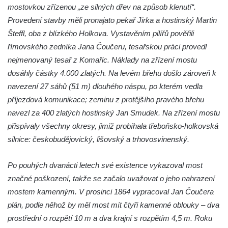
Silniční most u Mnichova Hradiště
mostovkou zřízenou „ze silných dřev na způsob klenutí“.
Provedení stavby měli pronajato pekař Jirka a hostinský Martin
Silniční most u Bakova nad Jizerou
Šteffl, oba z blízkého Holkova. Vystavěním pilířů pověřili
Kamenný most přes Rokytku v Kryštofově
římovského zedníka Jana Čoučeru, tesařskou práci provedl
Údolí
nejmenovaný tesař z Komařic. Náklady na zřízení mostu
Železniční most u Noviny
dosáhly částky 4.000 zlatých. Na levém břehu došlo zároveň k
Kamenný most přes Mandavu v Rumburku
navezení 27 sáhů (51 m) dlouhého náspu, po kterém vedla
Most Sychrov-04 v Radostíně
příjezdová komunikace; zeminu z protějšího pravého břehu
navezl za 400 zlatých hostinský Jan Smudek. Na zřízení mostu
Železniční most u Sychrova
přispívaly všechny okresy, jimiž probíhala třeboňsko-holkovská
Železniční most v Zahrádkách
silnice: českobudějovický, lišovský a trhovosvinenský.
Barbořin most u Zahrádek
Staroměstský most v Děčíně
Po pouhých dvanácti letech své existence vykazoval most
Kamenný most v Rabštejně nad Střelou
značné poškození, takže se začalo uvažovat o jeho nahrazení
mostem kamenným. V prosinci 1864 vypracoval Jan Čoučera
Krytá lávka v Kynšperku nad Ohří
plán, podle něhož by měl most mít čtyři kamenné oblouky – dva
Akvadukt na Chřibské Kamenici
prostřední o rozpětí 10 m a dva krajní s rozpětím 4,5 m. Roku
Železniční most ve Vilémově