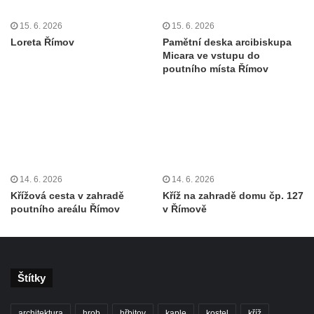
15. 6. 2026
15. 6. 2026
Loreta Římov
Pamětní deska arcibiskupa
Micara ve vstupu do
poutního místa Římov
14. 6. 2026
14. 6. 2026
Křížová cesta v zahradě
Kříž na zahradě domu čp. 127
poutního areálu Římov
v Římově
Štítky
architektura
hrob
hřbitov
kaple
kostel
kříž