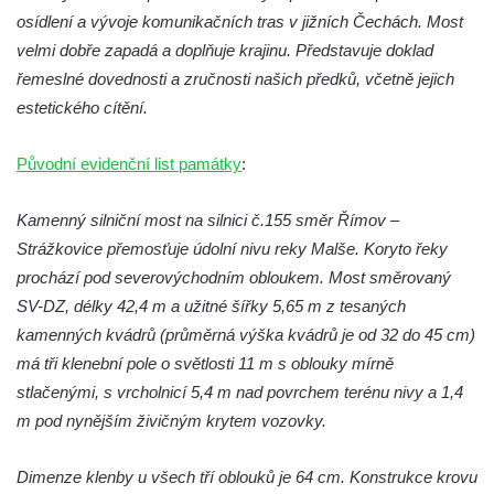
osídlení a vývoje komunikačních tras v jižních Čechách. Most
velmi dobře zapadá a doplňuje krajinu. Představuje doklad
řemeslné dovednosti a zručnosti našich předků, včetně jejich
estetického cítění.
Původní evidenční list památky
:
Kamenný silniční most na silnici č.155 směr Římov –
Strážkovice přemosťuje údolní nivu reky Malše. Koryto řeky
prochází pod severovýchodním obloukem. Most směrovaný
SV-DZ, délky 42,4 m a užitné šířky 5,65 m z tesaných
kamenných kvádrů (průměrná výška kvádrů je od 32 do 45 cm)
má tři klenební pole o světlosti 11 m s oblouky mírně
stlačenými, s vrcholnicí 5,4 m nad povrchem terénu nivy a 1,4
m pod nynějším živičným krytem vozovky.
Dimenze klenby u všech tří oblouků je 64 cm. Konstrukce krovu