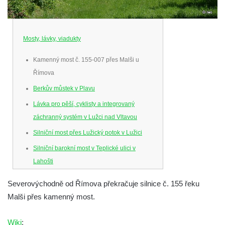
Mosty, lávky, viadukty
Kamenný most č. 155-007 přes Malši u
Římova
Berkův můstek v Plavu
Lávka pro pěší, cyklisty a integrovaný
záchranný systém v Lužci nad Vltavou
Silniční most přes Lužický potok v Lužici
Silniční barokní most v Teplické ulici v
Lahošti
Silniční barokní most v Lahošti
Severovýchodně od Římova překračuje silnice č. 155 řeku
Silniční most v ulici T. G. Masaryka v Lokti
Malši přes kamenný most.
Kamenný most na ulici Dr. Edvarda Beneše
ve Šluknově
Wiki
: