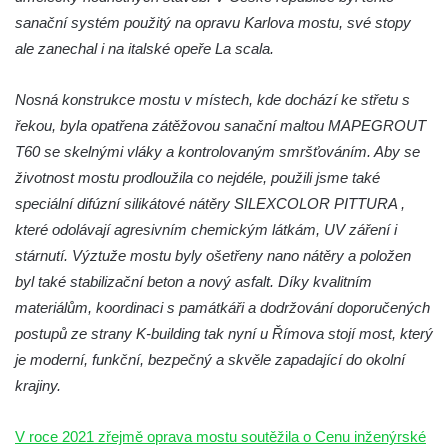
sanační systém použitý na opravu Karlova mostu, své stopy
ale zanechal i na italské opeře La scala.
Nosná konstrukce mostu v místech, kde dochází ke střetu s
řekou, byla opatřena zátěžovou sanační maltou MAPEGROUT
T60 se skelnými vláky a kontrolovaným smršťováním. Aby se
životnost mostu prodloužila co nejdéle, použili jsme také
speciální difúzní silikátové nátěry SILEXCOLOR PITTURA ,
které odolávají agresivním chemickým látkám, UV záření i
stárnutí. Výztuže mostu byly ošetřeny nano nátěry a položen
byl také stabilizační beton a nový asfalt. Díky kvalitním
materiálům, koordinaci s památkáři a dodržování doporučených
postupů ze strany K-building tak nyní u Římova stojí most, který
je moderní, funkční, bezpečný a skvěle zapadající do okolní
krajiny.
V roce 2021 zřejmě oprava mostu soutěžila o Cenu inženýrské