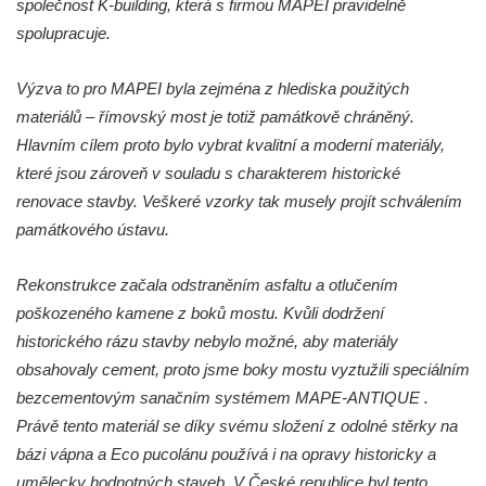
společnost K-building, která s firmou MAPEI pravidelně
spolupracuje.
Výzva to pro MAPEI byla zejména z hlediska použitých
materiálů – římovský most je totiž památkově chráněný.
Hlavním cílem proto bylo vybrat kvalitní a moderní materiály,
které jsou zároveň v souladu s charakterem historické
renovace stavby. Veškeré vzorky tak musely projít schválením
památkového ústavu.
Rekonstrukce začala odstraněním asfaltu a otlučením
poškozeného kamene z boků mostu. Kvůli dodržení
historického rázu stavby nebylo možné, aby materiály
obsahovaly cement, proto jsme boky mostu vyztužili speciálním
bezcementovým sanačním systémem MAPE-ANTIQUE .
Právě tento materiál se díky svému složení z odolné stěrky na
bázi vápna a Eco pucolánu používá i na opravy historicky a
umělecky hodnotných staveb. V České republice byl tento