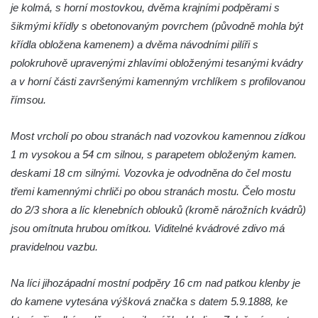
je kolmá, s horní mostovkou, dvěma krajními podpěrami s
šikmými křídly s obetonovaným povrchem (původně mohla být
křídla obložena kamenem) a dvěma návodními pilíři s
polokruhově upravenými zhlavími obloženými tesanými kvádry
a v horní části završenými kamenným vrchlíkem s profilovanou
římsou.
Most vrcholí po obou stranách nad vozovkou kamennou zídkou
1 m vysokou a 54 cm silnou, s parapetem obloženým kamen.
deskami 18 cm silnými. Vozovka je odvodněna do čel mostu
třemi kamennými chrliči po obou stranách mostu. Čelo mostu
do 2/3 shora a líc klenebních oblouků (kromě nárožních kvádrů)
jsou omítnuta hrubou omítkou. Viditelné kvádrové zdivo má
pravidelnou vazbu.
Na líci jihozápadní mostní podpěry 16 cm nad patkou klenby je
do kamene vytesána výšková značka s datem 5.9.1888, ke