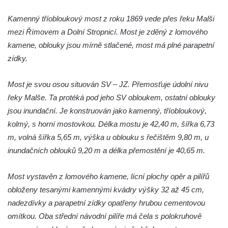
Nový silniční most na silnici 16 v Mělníku
Kamenný tříobloukový most z roku 1869 vede přes řeku Malši
Silniční most Josefa Straky v Mělníku
mezi Římovem a Dolní Stropnicí. Most je zděný z lomového
Duchcovský viadukt
kamene, oblouky jsou mírně stlačené, most má plné parapetní
zídky.
Silniční most přes Bouřlivec v Želénkách
Železniční most přes Jizeru u Dolní Dušnice
Most je svou osou situován SV – JZ. Přemosťuje údolní nivu
Kamenný zámecký most přes Ploučnici v
řeky Malše. Ta protéká pod jeho SV obloukem, ostatní oblouky
Mimoni
jsou inundační. Je konstruován jako kamenný, tříobloukový,
Kamenný most přes Radbuzu v Dobřanech
kolmý, s horní mostovkou. Délka mostu je 42,40 m, šířka 6,73
Kamenný most přes Ploučnici v Horní Polici
m, volná šířka 5,65 m, výška u oblouku s řečištěm 9,80 m, u
inundačních oblouků 9,20 m a délka přemostění je 40,65 m.
Železniční most přes Mohelku v Rychnově
u Jablonce nad Nisou
Most vystavěn z lomového kamene, lícní plochy opěr a pilířů
Kamenný most přes Bílinu ve Lbíně
obloženy tesanými kamennými kvádry výšky 32 až 45 cm,
Černý most (a akvadukt) přes železniční
nadezdívky a parapetní zídky opatřeny hrubou cementovou
trať z ulice Na Hamrech v Krupce
omítkou. Oba střední návodní pilíře má čela s polokruhově
Silniční most přes Ohři jižně od Křesína