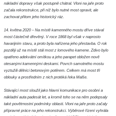
nákladní dopravy však postupně chátral. Vloni na jaře proto
začala rekonstrukce, při níž bylo nutné most opravit, ale
zachovat přitom jeho historický ráz.
14. května 2020 – Na místě kamenného mostu dříve stával
most částečně dřevěný. V roce 1868 byl však v naprosto
havarijním stavu, a proto byla nařízena jeho přestavba. O rok
později už na místě stál most z lomového kamene. Zdivo bylo
opatřeno adekvátní omítkou a jeho parapet obložen nově
otesanými kamennými deskami. Povrch samotného mostu
vyztužili dělníci betonovým potěrem. Celkem má most tři
oblouky a prostředním z nich protéká řeka Malše.
Stávající most sloužil jako hlavní komunikace pro osobní a
nákladní auta padesát let, a kromě toho se na něm podepsaly
také povětrnostní podmínky oblasti. Vloni na jaře proto začaly
přípravné práce na jeho rekonstrukci. Výběrové řízení vyhrála