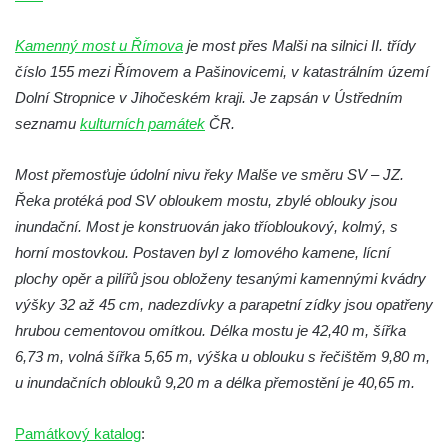
Železniční viadukt v Teplicích nad Metují
Kamenný most u Římova
je most přes Malši na silnici II. třídy
Malý železniční viadukt ve Skalici u České
číslo 155 mezi Římovem a Pašinovicemi, v katastrálním území
Lípy
Dolní Stropnice v Jihočeském kraji. Je zapsán v Ústředním
Železniční viadukt v Desné
seznamu
kulturních památek
ČR.
Silniční most přes potok Hasina v
Konětopech
Most přemosťuje údolní nivu řeky Malše ve směru SV – JZ.
Řeka protéká pod SV obloukem mostu, zbylé oblouky jsou
Železniční viadukt v Jimlíně nad silnicí a
inundační. Most je konstruován jako tříobloukový, kolmý, s
potokem Hasina
horní mostovkou. Postaven byl z lomového kamene, lícní
Torzo železničního mostu jižně od Janova
plochy opěr a pilířů jsou obloženy tesanými kamennými kvádry
Torzo železničního mostu v Horním Jiřetíně
výšky 32 až 45 cm, nadezdívky a parapetní zídky jsou opatřeny
Inundační most Postoloprty
hrubou cementovou omítkou. Délka mostu je 42,40 m, šířka
Viadukt na bývalé železniční trati Počerady-
6,73 m, volná šířka 5,65 m, výška u oblouku s řečištěm 9,80 m,
Vrskmaň u Polerad
u inundačních oblouků 9,20 m a délka přemostění je 40,65 m.
Železniční viadukt v Chotyni
Památkový katalog
:
Silniční most nad železniční tratí u Žďáru