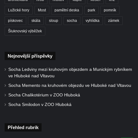
Lužické hory
Most
pamětní deska
park
pomník
pískovec
skála
sloup
socha
vyhlídka
zámek
Šluknovský výběžek
Nejnovější příspěvky
Socha Ledviny mezi kruhovým objezdem a Munickým rybníkem
ve Hluboké nad Vltavou
Socha Memento na kruhovém objezdu ve Hluboké nad Vltavou
Socha Chalikotérium v ZOO Hluboká
Socha Smilodon v ZOO Hluboká
Přehled rubrik