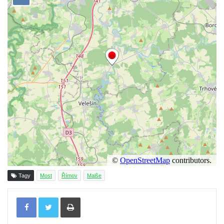
Tagy
Most
Římov
Malše
Tisknout