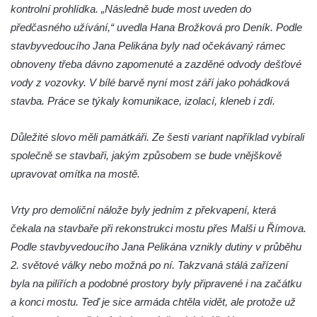
kontrolní prohlídka. „Následně bude most uveden do
předčasného užívání,“ uvedla Hana Brožková pro Deník. Podle
stavbyvedoucího Jana Pelikána byly nad očekávaný rámec
obnoveny třeba dávno zapomenuté a zazděné odvody dešťové
vody z vozovky. V bílé barvě nyní most září jako pohádková
stavba. Práce se týkaly komunikace, izolací, kleneb i zdí.
Důležité slovo měli památkáři. Ze šesti variant například vybírali
společně se stavbaři, jakým způsobem se bude vnějškově
upravovat omítka na mostě.
Vrty pro demoliční nálože byly jedním z překvapení, která
čekala na stavbaře při rekonstrukci mostu přes Malši u Římova.
Podle stavbyvedoucího Jana Pelikána vznikly dutiny v průběhu
2. světové války nebo možná po ní. Takzvaná stálá zařízení
byla na pilířích a podobné prostory byly připravené i na začátku
a konci mostu. Teď je sice armáda chtěla vidět, ale protože už