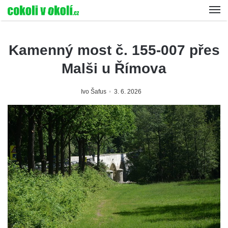
Kamenný most č. 155-007 přes
Malši u Římova
Ivo Šafus
3. 6. 2026