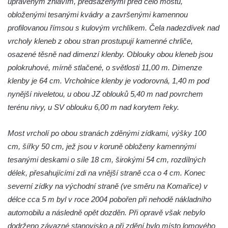
upraveným zhlavím, předsazenými před čelo mostu,
Silniční most přes Ohři ve Vršovicích u Loun
obloženými tesanými kvádry a završenými kamennou
profilovanou římsou s kulovým vrchlíkem. Čela nadezdívek nad
Most pro pěší nad železniční tratí ve
vrcholy kleneb z obou stran prostupují kamenné chrliče,
Mšeném-lázně
osazené těsně nad dimenzí klenby. Oblouky obou kleneb jsou
Charlottin most přes Mlýnský potok v
polokruhové, mírně stlačené, o světlosti 11,00 m. Dimenze
zámeckém parku Veltrusy
klenby je 64 cm. Vrcholnice klenby je vodorovná, 1,40 m pod
Masarykův most v Kralupech nad Vltavou
nynější niveletou, u obou JZ oblouků 5,40 m nad povrchem
Krytý dřevěný silniční most přes Ohři v
terénu nivy, u SV oblouku 6,00 m nad korytem řeky.
Radošově
Zastřešená lávka v Čermákových sadech v
Most vrcholí po obou stranách zděnými zídkami, výšky 100
Rakovníku
cm, šířky 50 cm, jež jsou v koruně obloženy kamennými
tesanými deskami o síle 18 cm, širokými 54 cm, rozdílných
Tyršův most přes Labe v Litoměřicích
délek, přesahujícími zdi na vnější straně cca o 4 cm. Konec
Silniční most u Budyně nad Ohří
severní zídky na východní straně (ve směru na Komařice) v
Silniční most přes Ohři mezi Doksany a
délce cca 5 m byl v roce 2004 pobořen při nehodě nákladního
Brozany nad Ohří
automobilu a následně opět dozděn. Při opravě však nebylo
Lávka Frankovka přes Střelu jihozápadně
dodrženo závazné stanovisko a při zdění bylo místo lomového