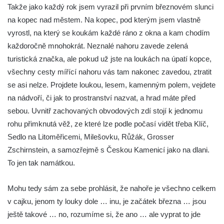
Takže jako každý rok jsem vyrazil při prvním březnovém slunci
na kopec nad městem. Na kopec, pod kterým jsem vlastně
vyrostl, na který se koukám každé ráno z okna a kam chodím
každoročně mnohokrát. Neznalé nahoru zavede zelená
turistická značka, ale pokud už jste na loukách na úpatí kopce,
všechny cesty mířící nahoru vás tam nakonec zavedou, ztratit
se asi nelze. Projdete loukou, lesem, kamenným polem, vejdete
na nádvoří, či jak to prostranství nazvat, a hrad máte před
sebou. Uvnitř zachovaných obvodových zdí stojí k jednomu
rohu přimknutá věž, ze které lze podle počasí vidět třeba Klíč,
Sedlo na Litoměřicemi, Milešovku, Růžák, Grosser
Zschirnstein, a samozřejmě s Českou Kamenicí jako na dlani.
To jen tak namátkou.
Mohu tedy sám za sebe prohlásit, že nahoře je všechno celkem
v cajku, jenom ty louky dole … inu, je začátek března … jsou
ještě takové … no, rozumíme si, že ano … ale vyprat to jde