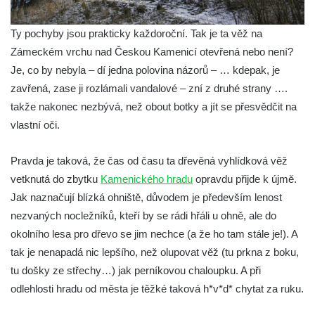
Ty pochyby jsou prakticky každoroční. Tak je ta věž na
Zámeckém vrchu nad Českou Kamenicí otevřená nebo není?
Je, co by nebyla – dí jedna polovina názorů – … kdepak, je
zavřená, zase ji rozlámali vandalové – zní z druhé strany ….
takže nakonec nezbývá, než obout botky a jít se přesvědčit na
vlastní oči.
Pravda je taková, že čas od času ta dřevěná vyhlídková věž
vetknutá do zbytku
Kamenického hradu
opravdu přijde k újmě.
Jak naznačují blízká ohniště, důvodem je především lenost
nezvaných nocležníků, kteří by se rádi hřáli u ohně, ale do
okolního lesa pro dřevo se jim nechce (a že ho tam stále je!). A
tak je nenapadá nic lepšího, než olupovat věž (tu prkna z boku,
tu došky ze střechy…) jak perníkovou chaloupku. A při
odlehlosti hradu od města je těžké taková h*v*d* chytat za ruku.