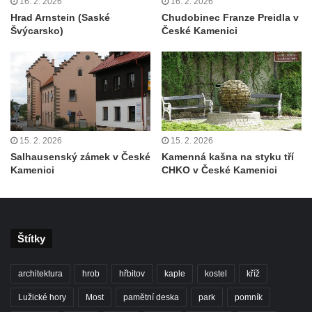
16. 2. 2026
16. 2. 2026
Hrad Arnstein (Saské
Chudobinec Franze Preidla v
Švýcarsko)
České Kamenici
15. 2. 2026
15. 2. 2026
Salhausenský zámek v České
Kamenná kašna na styku tří
Kamenici
CHKO v České Kamenici
Štítky
architektura
hrob
hřbitov
kaple
kostel
kříž
Lužické hory
Most
pamětní deska
park
pomník