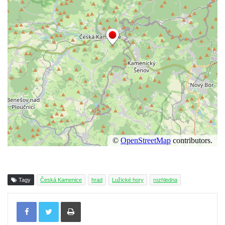
Tagy
Česká Kamenice
hrad
Lužické hory
rozhledna
Tisknout