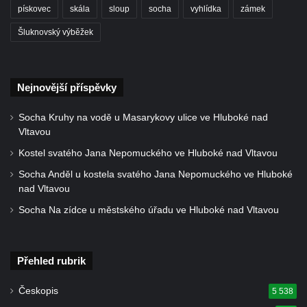
pískovec
skála
sloup
socha
vyhlídka
zámek
Šluknovský výběžek
Nejnovější příspěvky
Socha Kruhy na vodě u Masarykovy ulice ve Hluboké nad
Vltavou
Kostel svatého Jana Nepomuckého ve Hluboké nad Vltavou
Socha Anděl u kostela svatého Jana Nepomuckého ve Hluboké
nad Vltavou
Socha Na zídce u městského úřadu ve Hluboké nad Vltavou
Přehled rubrik
Českopis
5 538