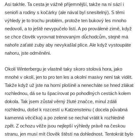
Asi takhle. Ta cesta je vážně příjemnější, takže na ní sází i
senioři a rodiny s kočárky (ale nával byl snesitelný). S těmi
výhledy je to trochu problém, protože ten bukový les mnoho
nedovolí, a to ještě nevypučelo listí. A po proválené zimě, když
se chce člověk vyrovnat trénovaným důchodcům, stejně má
nahoře zaťaté zuby aby nevykašlal plíce. Ale když vystoupáte
nahoru, jste odměněni.
Okolí Winterbergu je vlastně taky skoro stolová hora, jako
mnohé v okolí, jen to pro ten les a okolní masivy není tak vidět.
Takže když už jste na horní plošině a nenecháte se hned zlákat
rozhlednou, dá se tu špacírovat po pohodlných cestách kolem
dokola. Tak jsem zůstal věrný žluté značce, minul zdáli
rozhlednu, došel k rozcestí u Katzensteinu ( docela půvabná
kamenná věcička) a po zelené se nechal vrátit k rozhledně
zpět. Z ochozu věže jsou nejlepší výhledy právě na českou
stranu, jen musí mít člověk štěstí na dohlednost. Tentokrát bylo