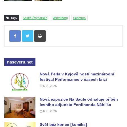
Tagy
Saské Švýcarsko
Winterberg
Schmilka
Tisknout
naseveru.net
Nová Perla v Kyjově hostí mezinárodní
festival Performance v časech krizí
6. 8. 2026
Nová expozice Na Saule odhaluje příběh
lesního adjunkta Ferdinanda Náhlíka
6. 8. 2026
Svět bez konce [komiks]