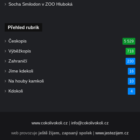
Socha Smilodon v ZOO Hluboká
Přehled rubrik
Českopis
5 529
Výběžkopis
718
Zahraničí
230
Jíme kdekoli
16
Na houby kamkoli
10
Kdokoli
4
www.cokolivokoli.cz
|
info@cokolivokoli.cz
web provozuje
ještě žijem, zapsaný spolek
|
www.jestezijem.cz