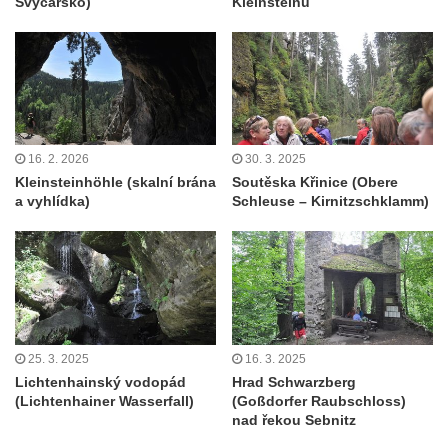
Švýcarsko)
Kleinsteinu
16. 2. 2026
30. 3. 2025
Kleinsteinhöhle (skalní brána
Soutěska Křinice (Obere
a vyhlídka)
Schleuse – Kirnitzschklamm)
25. 3. 2025
16. 3. 2025
Lichtenhainský vodopád
Hrad Schwarzberg
(Lichtenhainer Wasserfall)
(Goßdorfer Raubschloss)
nad řekou Sebnitz