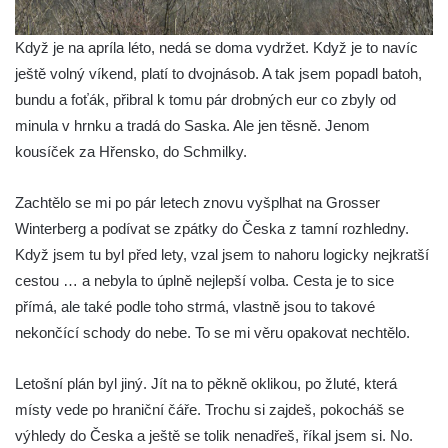
Když je na apríla léto, nedá se doma vydržet. Když je to navíc
ještě volný víkend, platí to dvojnásob. A tak jsem popadl batoh,
bundu a foťák, přibral k tomu pár drobných eur co zbyly od
minula v hrnku a tradá do Saska. Ale jen těsně. Jenom
kousíček za Hřensko, do Schmilky.
Zachtělo se mi po pár letech znovu vyšplhat na Grosser
Winterberg a podívat se zpátky do Česka z tamní rozhledny.
Když jsem tu byl před lety, vzal jsem to nahoru logicky nejkratší
cestou … a nebyla to úplně nejlepší volba. Cesta je to sice
přímá, ale také podle toho strmá, vlastně jsou to takové
nekončící schody do nebe. To se mi věru opakovat nechtělo.
Letošní plán byl jiný. Jít na to pěkně oklikou, po žluté, která
místy vede po hraniční čáře. Trochu si zajdeš, pokocháš se
výhledy do Česka a ještě se tolik nenadřeš, říkal jsem si. No.