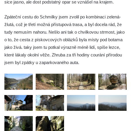
sice jasno, ale dost podstatný opar se vznášel na krajem.
Zpáteční cestu do Schmilky jsem zvolil po kombinaci zelená-
žlutá, což je třetí možná přístupová trasa, a byl docela rád, že
tudy nemusím nahoru. Nešlo ani tak o chvilkovou strmost, jako
o to, že cesta z pískovcových oblázků byla místy pod botama
jako živá. taky jsem tu potkal výrazně méně lidí, spíše lezce,
které lákaly okolní věže. Zhruba za tři hodiny courání přírodou
jsem byl zpátky u zaparkovaného auta.