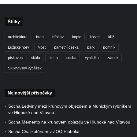
Štítky
architektura
hrob
hřbitov
kaple
kostel
kříž
Lužické hory
Most
pamětní deska
park
pomník
pískovec
skála
sloup
socha
vyhlídka
zámek
Šluknovský výběžek
Nejnovější příspěvky
Socha Ledviny mezi kruhovým objezdem a Munickým rybníkem
ve Hluboké nad Vltavou
Socha Memento na kruhovém objezdu ve Hluboké nad Vltavou
Socha Chalikotérium v ZOO Hluboká