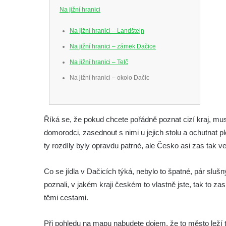
Na jižní hranici
Na jižní hranici – Landštejn
Na jižní hranici – zámek Dačice
Na jižní hranici – Telč
Na jižní hranici – okolo Dačic
Říká se, že pokud chcete pořádně poznat cizí kraj, musí
domorodci, zasednout s nimi u jejich stolu a ochutnat p
ty rozdíly byly opravdu patrné, ale Česko asi zas tak v
Co se jídla v Dačicích týká, nebylo to špatné, pár slušný
poznali, v jakém kraji českém to vlastně jste, tak to za
těmi cestami.
Při pohledu na mapu nabudete dojem, že to město leží t