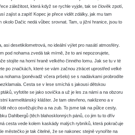
ce záležitost, která když se rychle vyjde, tak se člověk zpotí,
í zajíst a zapít! Kopec je přece vidět zdálky, jak mu tam
m okolo Dačic nedá vůbec srovnat. Tam, u jižní hranice, jsou to
 asi desetikilometrová, no ideální výlet pro nasátí atmosféry.
ám pod nohama zvedá tak mírně, že to ani nepozorujete,
ože stojíte na horní hraně velkého činného lomu. Jak se tu v té
čujete po značkách, které se vám začnou ztrácet uprostřed velké
ma nohama (poněvadž včera pršelo) se s nadávkami probrodíte
 nezklamala. Cesta se v lese smíchá s jakousi dětskou
táků, vyfotíte se jako sovička a už je les za námi a na obzoru
stní karmelitánský klášter. Je tam otevřeno, naklizeno a v
dit něco osvěžujícího a na zub. To jsme tak na půlce cesty.
ku Dahlbergů (těch blahosklonných pánů, co jim tu to dřív
ovná cesta vede kolem kaskády malých rybníků, která pokračuje
le městečko je tak čitelné, že se nakonec stejně vynoříte na