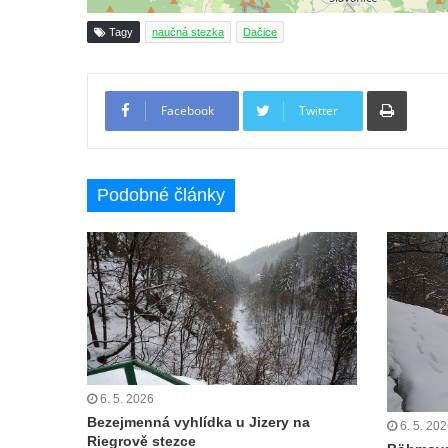
Tagy
naučná stezka
Dačice
Tiskno
Facebook
Twitter
Podobné články
6. 5. 2026
Bezejmenná vyhlídka u Jizery na
6. 5. 20
Riegrově stezce