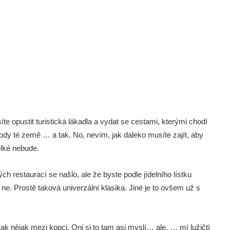
te opustit turistická lákadla a vydat se cestami, kterými chodí
lody té země … a tak. No, nevím, jak daleko musíte zajít, aby
elké nebude.
ch restaurací se našlo, ale že byste podle jídelního lístku
s ne. Prostě taková univerzální klasika. Jiné je to ovšem už s
ak nějak mezi kopci. Oni si to tam asi myslí… ale, … mí lužičtí