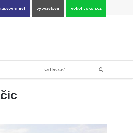
naseveru.net
výběžek.eu
cokolivokoli.cz
ačic