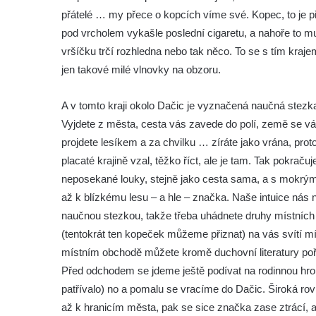
přátelé … my přece o kopcích víme své. Kopec, to je pře
pod vrcholem vykašle poslední cigaretu, a nahoře to mus
vršíčku trčí rozhledna nebo tak něco. To se s tím kraje
jen takové milé vlnovky na obzoru.
A v tomto kraji okolo Dačic je vyznačená naučná stezka,
Vyjdete z města, cesta vás zavede do polí, země se v
projdete lesíkem a za chvilku … zíráte jako vrána, prot
placaté krajině vzal, těžko říct, ale je tam. Tak pokra
neposekané louky, stejně jako cesta sama, a s mokrý
až k blízkému lesu – a hle – značka. Naše intuice nás
naučnou stezkou, takže třeba uhádnete druhy místních p
(tentokrát ten kopeček můžeme přiznat) na vás svítí mí
místním obchodě můžete kromě duchovní literatury poří
Před odchodem se jdeme ještě podívat na rodinnou hrob
patřívalo) no a pomalu se vracíme do Dačic. Široká r
až k hranicím města, pak se sice značka zase ztrácí, a