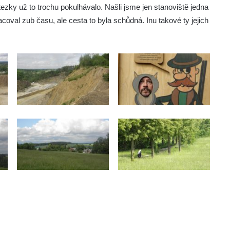
tezky už to trochu pokulhávalo. Našli jsme jen stanoviště jedna
coval zub času, ale cesta to byla schůdná. Inu takové ty jejich