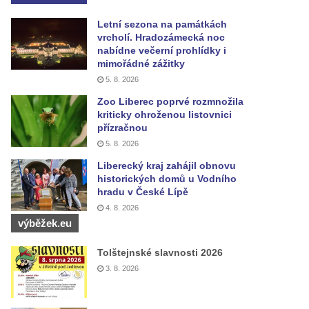
Letní sezona na památkách
vrcholí. Hradozámecká noc
nabídne večerní prohlídky i
mimořádné zážitky
5. 8. 2026
Zoo Liberec poprvé rozmnožila
kriticky ohroženou listovnici
přízračnou
5. 8. 2026
Liberecký kraj zahájil obnovu
historických domů u Vodního
hradu v České Lípě
4. 8. 2026
výběžek.eu
Tolštejnské slavnosti 2026
3. 8. 2026