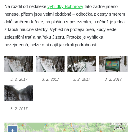
Na rozdíl od nedaleké
vyhlídky Böhmovy
tato žádné jméno
Ferdinandova vyhlídka u bývalého
nenese, přitom jsou velmi obdobné – odbočka z cesty směrem
čedičového lomu v Zákupech
dolů směrem k řece, na plošinu s posezením, u něhož je jedna
Vyhlídka na konci Křížové cesty na
z tabulí naučné stezky. Výhled na protější břeh, kudy vede
Křížovém vrchu ve Frýdlantu
železniční trať a na řeku Jizeru. Protože je vyhlídka
Rozhledna Čáp v Adršpašsko-teplických
bezejmenná, nelze o ní najít jakékoli podrobnosti.
skalách
Vyhlídka pod Doubravskou horou v
Teplicích
Vyhlídka u Písečného vrchu v Teplicích
3. 2. 2017
3. 2. 2017
3. 2. 2017
3. 2. 2017
Rozhledna Letná v Teplicích
Vyhlídka Kaltenbergblick pod Weifbergem
Vyhlídka na vrchu Waitzdorfer Höhe u
3. 2. 2017
Goßdorfu
Vyhlídka na vrchu Hankehübel u Goßdorfu
Rozhledna Maják u Strupčic