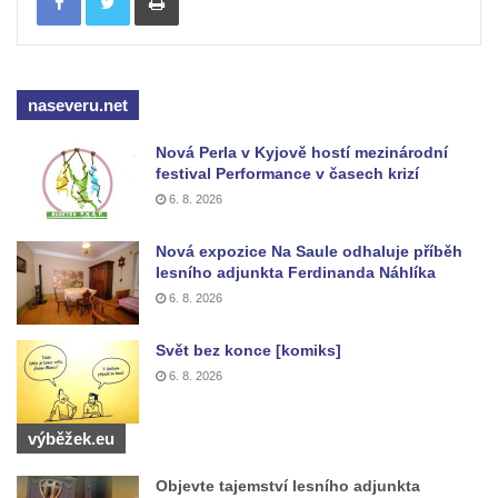
Vyhlídka u Perníkové stráže mezi Údolím
samoty a Údolím vzdechů
Vyhlídka v ulici Legionářů v Mělníku
naseveru.net
Údajná vyhlídka u pomníku Hanse Kudlicha
v Nové Vsi-Teplicích
Nová Perla v Kyjově hostí mezinárodní
festival Performance v časech krizí
Údajná vyhlídka pod Širokým vrchem
6. 8. 2026
Boreč – vyhlídka k jihu
Boreč – vyhlídka k východu
Nová expozice Na Saule odhaluje příběh
lesního adjunkta Ferdinanda Náhlíka
Vrázova vyhlídka v Mělníku
6. 8. 2026
Vyhlídková věž archeoparku Na Jánu u
Netolic
Svět bez konce [komiks]
6. 8. 2026
Vyhlídka Supí vrch
Vyhlídka Pod Schillerovou výšinou v
výběžek.eu
Krupce
Vyhlídka u kaple v Jirchářích na Doksanské
Objevte tajemství lesního adjunkta