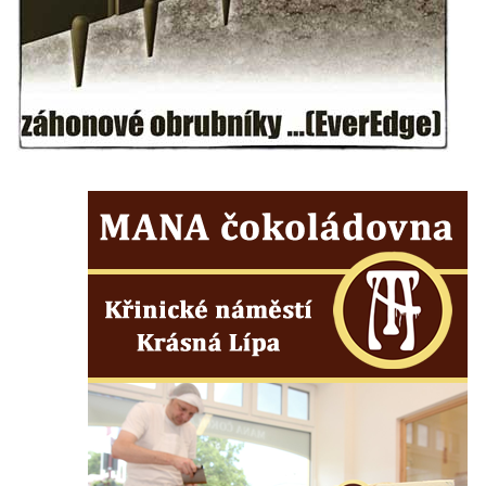
Vyhlídka pod Zlatým vrchem u Bečova nad
Teplou
Vyhlídka Radovič u Velké Bučiny u Velvar
Pozorovatelna pod vrchem Radovič u Velké
Bučiny u Velvar
Vyhlídka U Zámečku v Lovosicích
Vyhlídka Růženka
Kaňkovská vyhlídka
Rozhledna Bieleboh u Beiersdorfu
Věž krále Friedricha Augusta u Löbau
Rozhledna Velký Chlum
Rozhledna Funpark na Šibeníku v Mostě
Rozhledna Na Horách u Hrobců – Rohatců
Rozhledna Radejčín
Kratochvílova rozhledna v Roudnici nad