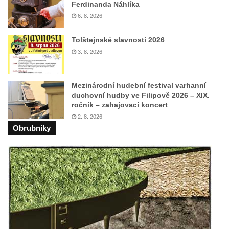
Ferdinanda Náhlíka
cestě
6. 8. 2026
Vyhlídka Harrachova skála
Rozhledna Stradonka
Tolštejnské slavnosti 2026
Vyhlídka Korzovka pod Hvozdem
3. 8. 2026
Vyhlídka Treppenstein u Jetřichovic
Vyhlídka Taubenstein nad Křinicí u
Mezinárodní hudební festival varhanní
duchovní hudby ve Filipově 2026 – XIX.
Hinterhermsdorfu
ročník – zahajovací koncert
Vyhlídka Grenzplatte u Ostrovských skal
2. 8. 2026
Obrubniky
Vyhlídka Signal nedaleko skály Katzfels u
Cunnersdorfu
Vyhlídka Katzfels u Cunnersdorfu
Vyhlídka na západním okraji Slánské hory
ve Slaném
Vyhlídky na Slánské hoře ve Slaném
Labská vyhlídka v Hřensku