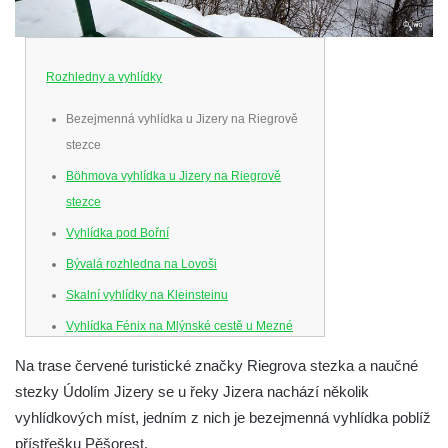
Rozhledny a vyhlídky
Bezejmenná vyhlídka u Jizery na Riegrově
stezce
Böhmova vyhlídka u Jizery na Riegrově
stezce
Vyhlídka pod Bořní
Bývalá rozhledna na Lovoši
Skalní vyhlídky na Kleinsteinu
Vyhlídka Fénix na Mlýnské cestě u Mezné
Vyhlídka na Caspersbergu u
Na trase červené turistické značky Riegrova stezka a naučné
starokatolického kostela Proměnění Páně
stezky Údolím Jizery se u řeky Jizera nachází několik
ve Varnsdorfu
vyhlídkových míst, jedním z nich je bezejmenná vyhlídka poblíž
Vyhlídka u svatého Josefa v Zákupech
přístřešku Pěšorest.