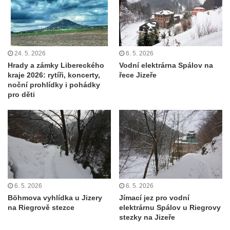
Rozhledna Špičák u České Lípy
Rozhledna Kaňk (Havířská bouda) u Kutné
Hory
24. 5. 2026
6. 5. 2026
Rozhledna Rumburak
Hrady a zámky Libereckého
Vodní elektrárna Spálov na
kraje 2026: rytíři, koncerty,
řece Jizeře
Stezka korunami stromů – Krkonoše
noční prohlídky i pohádky
Rozhledna Eliška (Stachelberg)
pro děti
Rozhledna Bismarckturm v Neugersdorfu
Maják (a muzeum) Járy Cimrmana
Rozhledna Štěpánka
Rozhledna Vysoká v Tachově
Rozhledna Bohušův vrch u Plané
6. 5. 2026
6. 5. 2026
Rozhledna Strážný vrch
Böhmova vyhlídka u Jizery
Jímací jez pro vodní
Rozhledna Klínovec
na Riegrově stezce
elektrárnu Spálov u Riegrovy
stezky na Jizeře
Rozhledna Bučina