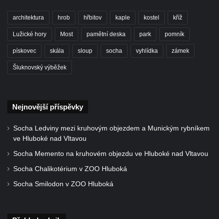
Rozhledna Ungerberg (Prinz-Georg-Turm)
architektura
hrob
hřbitov
kaple
kostel
kříž
Rozhledna Prinz-Friedrich-August-Turm
Lužické hory
Most
pamětní deska
park
pomník
Rozhledna na hradě Oybin
pískovec
skála
sloup
socha
vyhlídka
zámek
Frotzelova rozhledna u Ejmovy chaty na
Stříbrníku
Šluknovský výběžek
Vyhlídka Belvedér
Rozhledna na Skřivánčím vrchu u Málkova
Nejnovější příspěvky
Rozhledna Schlechteberg
Rozhledna Tanečnice
Socha Ledviny mezi kruhovým objezdem a Munickým rybníkem
ve Hluboké nad Vltavou
Rozhledna Weifberg
Socha Memento na kruhovém objezdu ve Hluboké nad Vltavou
Rozhledna Krásno (Schönfeld)
Socha Chalikotérium v ZOO Hluboká
Rozhledna Na Stráži (Sloup v Čechách)
Socha Smilodon v ZOO Hluboká
Rozhledna Diana v Karlových Varech
Rozhledna Vlčí hora
Rozhledna Slovanka