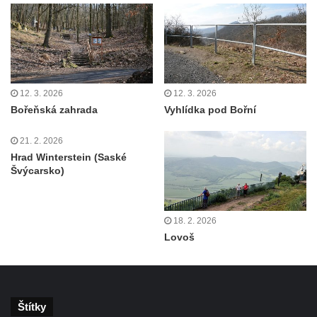
Rozhledna Hamelika
Rozhledna Jeřabina
Rozhledna Erbenova vyhlídka v Ústí nad
Labem
Rozhledna Krudum
12. 3. 2026
12. 3. 2026
Bořeňská zahrada
Vyhlídka pod Bořní
Czorneboh – polorozhledna
Rozhledna Blatenský vrch
21. 2. 2026
Hrad Winterstein (Saské
Rozhledna Vochlice u Lubence
Švýcarsko)
Rozhledna Strážný vrch u Merboltic
Rozhledna Kohout u Valkeřic
18. 2. 2026
Rozhledna na Svatém vrchu v Kadani
Lovoš
Hlavatice – vyhlídka nebo rozhledna…?
Cimrmanova nejnižší rozhledna na světě v
Nouzově
Štítky
Rozhledna Varhošť u Litoměřic