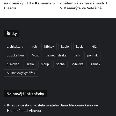
na domě čp. 19 v Kamenném
obětem válek na náměstí J.
Socha svatého Floriána na domě čp. 3 v
Újezdu
V. Kamarýta ve Velešíně
Oparnu
Socha svaté Anny u domu čp. 3 v Oparnu
Lavička Václava Havla v Pardubicích
Štítky
Sousoší dětí u obecního úřadu v Janově
Lavička Václava Havla v Novém Boru
architektura
hrob
hřbitov
kaple
kostel
kříž
Lavička Václava Havla v Krásné Lípě
Lužické hory
Most
pamětní deska
park
pomník
Upoutávka JduHřebenovkou u parkoviště
pískovec
skála
sloup
socha
vyhlídka
zámek
na Mezní Louce
Šluknovský výběžek
Kamenný obelisk na vyhlídce u Pravčické
brány
Sousoší svatého Václava, svatého Floriána
Nejnovější příspěvky
a svatého Jana Nepomuckého východně
od Mezné
Křížová cesta u kostela svatého Jana Nepomuckého ve
Hluboké nad Vltavou
Socha vodníka na trase naučné stezky v