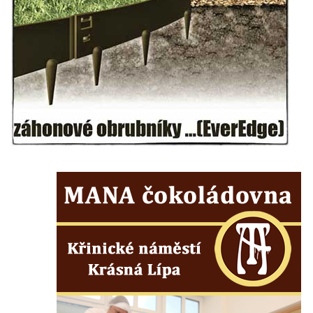
Plastika Koule v Gutenbergově ulici v
Liberci
Pamětní deska Vojtěcha Kocmicha na
domě čp. 37 v ulici Betlém v Římově
Pomník na paměť zrušení roboty v Plavu
Socha ležícího koně v Sadech
Československé armády v Teplicích
Socha vodníka v Plavu
Socha svatého Jana Nepomuckého v
Třebušíně
Pamětní deska Johanna Nepomuka
Fischera na domě čp. 5/16 na třídě 9.
května v Rumburku
Pamětní deska Johanna Neumanna
severně od Tokáně