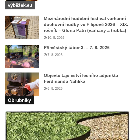
výběžek.eu
Pamětní deska na biskupské rezidenci v
Českých Budějovicích
Mezinárodní hudební festival varhanní
duchovní hudby ve Filipově 2026 – XIX.
Pamětní deska Josefa Hloucha na
ročník – Gloria Patri (varhany a trubka)
biskupské rezidenci v Českých
10. 8. 2026
Budějovicích
Příměstský tábor 3. – 7. 8. 2026
Socha žáby u rybníčku na Náměstí v
7. 8. 2026
Kamenném Újezdě
Pamětní kámen družebních obcí Kamenný
Objevte tajemství lesního adjunkta
Újezd a Krauchthal v parku na Náměstí v
Ferdinanda Náhlíka
Kamenném Újezdě
6. 8. 2026
Socha na náměstí J. V. Kamarýta ve
Obrubniky
Velešíně
Pomník J. V. Kamarýta v Krumlovské ulici ve
Velešíně
Pamětní deska arcibiskupa Micara ve
vstupu do poutního místa Římov