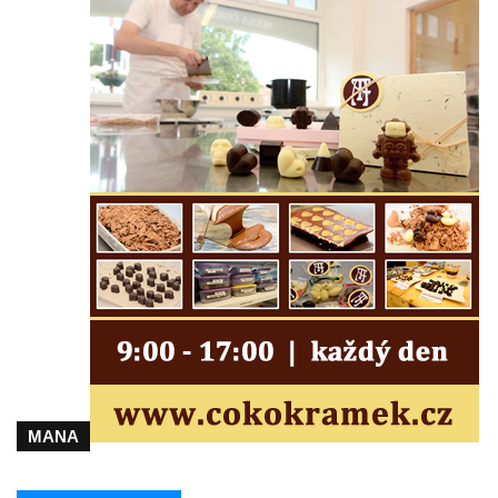
Obrázek svatého Huberta na buku svatého
Huberta
Obrázek svatého Jakuba na skále u cesty
východně od Srbské Kamenice
Busta Jana Amose Komenského na domě
čp. 37 v Račicích
Socha Medvídě v Tierpark Chemnitz
Sochy Ležící žena v Tierpark Chemnitz
Sochy Ptáci v Tierpark Chemnitz
Socha Skupina jeřábů v Tierpark Chemnitz
Socha Panter v ZOO Leipzig
Socha Dívka s mušlí v ZOO Leipzig
Socha Tygr v ZOO Leipzig
MANA
Socha Atlet v ZOO Leipzig
Socha Marabu v ZOO Leipzig