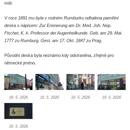
měl:
kostela svatého Mikuláše v Českých
Budějovicích
V roce 1891 mu byla v rodném Rumburku odhalena pamětní
Socha svatého Jana Nepomuckého u
deska s nápisem: Zur Erinnerung am Dr. Med. Joh. Nep.
kostela svaté Rodiny v Českých
Fischer, K. k. Professor der Augenheilkunde. Geb. am 29. Mai
Budějovicích
1777 zu Rumburg. Gest. am 17. Okt. 1847 zu Prag.
Socha S tebou v parku na Senovážném
náměstí v Českých Budějovicích
Původní deska byla neznámo kdy odstraněna, zřejmě pro
Socha Tornádo v parku na Senovážném
německé jméno.
náměstí v Českých Budějovicích
Sousoší Humanoidi na Lannově třídě v
Českých Budějovicích
Pomník Vojtěcha Adalberta Lanny v parku
19. 5. 2026
19. 5. 2026
19. 5. 2026
19. 5. 2026
Na Sadech v Českých Budějovicích
Pomník Přemysla Otakara II. v parku Na
Sadech v Českých Budějovicích
19. 5. 2026
Socha Mateřství v parku Na Sadech v