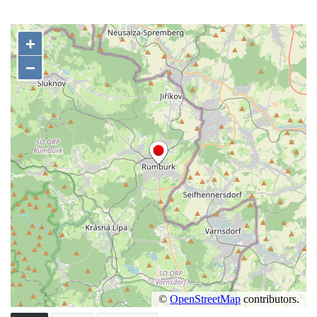
Českých Budějovicích
Památník Otokara Mokrého v parku Na
Sadech v Českých Budějovicích
Poslední dochovaný tramvajový sloup na
Pražské třídě v Českých Budějovicích
Socha Civilizovaní na Husově třídě v
Českých Budějovicích
Socha svatého Jana Nepomuckého Na
Sadech u Mlýnské stoky v Českých
Budějovicích
Socha svatého Václava u pramene v
Semilech
Sochy brouků u Mlýnské stoky v Českých
Budějovicích
Socha svatého Vincence Ferrerského na
nádvoří kláštera dominikánů v Českých