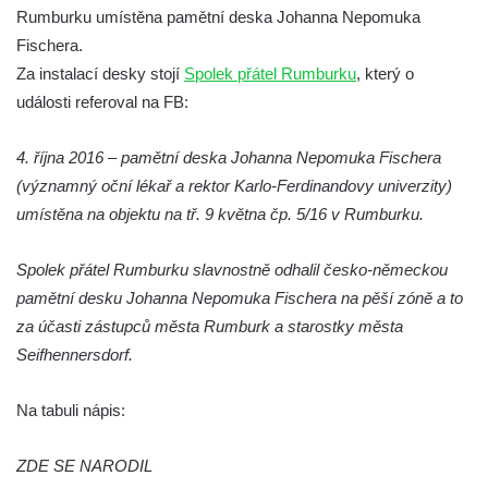
Rumburku umístěna pamětní deska Johanna Nepomuka
ve Hluboké nad Vltavou
Fischera.
Socha Ledviny mezi kruhovým objezdem a
Za instalací desky stojí
Spolek přátel Rumburku
, který o
Munickým rybníkem ve Hluboké nad
události referoval na FB:
Vltavou
Socha Memento na kruhovém objezdu ve
4. října 2016 – pamětní deska Johanna Nepomuka Fischera
Hluboké nad Vltavou
(významný oční lékař a rektor Karlo-Ferdinandovy univerzity)
Socha Chalikotérium v ZOO Hluboká
umístěna na objektu na tř. 9 května čp. 5/16 v Rumburku.
Socha Smilodon v ZOO Hluboká
Spolek přátel Rumburku slavnostně odhalil česko-německou
Socha Veledaněk v ZOO Hluboká
pamětní desku Johanna Nepomuka Fischera na pěší zóně a to
Socha Koroun bezzubý v ZOO Hluboká
za účasti zástupců města Rumburk a starostky města
Socha Plejtvák obrovský v ZOO Hluboká
Seifhennersdorf.
Socha Medvěd jeskynní v ZOO Hluboká
Na tabuli nápis:
Socha Mamutí lebka v ZOO Hluboká
Socha Mamut srstnatý v ZOO Hluboká
ZDE SE NARODIL
Socha Orel v ZOO Hluboká