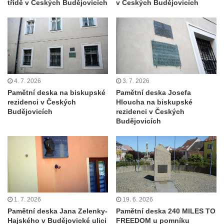
– Hořín u Lužce nad Vltavou
třídě v Českých Budějovicích
v Českých Budějovicích
Strom svobody a památník 100 let republiky
a 30. výročí listopadu 1989 v Hrobčicích
Boží muka v parku před domem čp. 17 v
Hrobčicích
Sochy „Klaun a dívenka“ v parku v centru
4. 7. 2026
3. 7. 2026
Hrobčic
Pamětní deska na biskupské
Pamětní deska Josefa
Socha svatého Antonína poustevníka v
rezidenci v Českých
Hloucha na biskupské
Budějovicích
rezidenci v Českých
Mirošovicích
Budějovicích
Socha vodníka u požární nádrže v
Mirošovicích
Socha býka před areálem firmy 2JCP v
Račicích
Povodňový sloup II. v Dobříni
1. 7. 2026
19. 6. 2026
Povodňový sloup I. v Dobříni
Pamětní deska Jana Zelenky-
Pamětní deska 240 MILES TO
Pamětní kámen vodního díla Josefův Důl
Hajského v Budějovické ulici
FREEDOM u pomníku