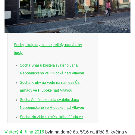
Sochy, skulptury, statue, reliéfy, památníky,
busty
Socha Snář u kostela svatého Jana
Nepomuckého ve Hluboké nad Vltavou
Socha Kruhy na vodě na náměstí Čsl.
armády ve Hluboké nad Vltavou
Socha Anděl u kostela svatého Jana
Nepomuckého ve Hluboké nad Vltavou
Socha Na zídce u městského úřadu ve
Hluboké nad Vltavou
V úterý 4. října 2016
byla na domě čp. 5/16 na třídě 9. května v
Socha Posel na břehu Munického rybníka