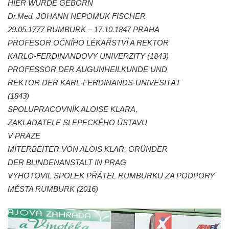
HIER WURDE GEBORN
Socha Vydry si hrají v ZOO Hluboká
Dr.Med. JOHANN NEPOMUK FISCHER
29.05.1777 RUMBURK – 17.10.1847 PRAHA
Socha Přátelství v ZOO Hluboká
PROFESOR OČNÍHO LÉKAŘSTVÍ A REKTOR
Socha Matka příroda v ZOO Hluboká
KARLO-FERDINANDOVY UNIVERZITY (1843)
Socha Lišky v ZOO Hluboká
PROFESSOR DER AUGUNHEILKUNDE UND
Socha Kudlanka v ZOO Hluboká
REKTOR DER KARL-FERDINANDS-UNIVESITÄT
Socha Vlčice s mládětem v ZOO Hluboká
(1843)
Socha Rys číhající na srnu v ZOO Hluboká
SPOLUPRACOVNÍK ALOISE KLARA,
ZAKLADATELE SLEPECKÉHO ÚSTAVU
Socha Orlice v ZOO Hluboká
V PRAZE
Socha Tygr v ZOO Hluboká
MITERBEITER VON ALOIS KLAR, GRÜNDER
Socha Želva v ZOO Hluboká
DER BLINDENANSTALT IN PRAG
Socha Kozorožec horský v ZOO Hluboká
VYHOTOVIL SPOLEK PŘÁTEL RUMBURKU ZA PODPORY
Socha Včela v ZOO Hluboká
MĚSTA RUMBURK (2016)
Socha Housenka v ZOO Hluboká
Lysá nad Labem, barokní město Šporkovo