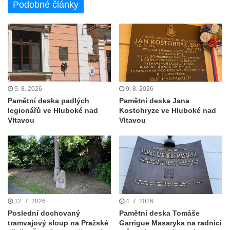
Podobné články
Busta Karla Maxe Schneidera v ZOO
Leipzig
Socha Iásón v ZOO Leipzig
Socha Mladý slon v ZOO Leipzig
Socha Býk v ZOO Dresden
Socha Uprchlý otrok bojuje s divokým psem
9. 8. 2026
9. 8. 2026
v ZOO Dresden
Pamětní deska padlých
Pamětní deska Jana
legionářů ve Hluboké nad
Kostohryze ve Hluboké nad
Socha krokodýla v ZOO Dresden
Vltavou
Vltavou
Socha slona v ZOO Dresden
Socha Faun s medvíďaty v ZOO Dresden
Socha divokého prasete před vstupem do
ZOO Dresden
Socha světce severně od Lužce nad
12. 7. 2026
4. 7. 2026
Vltavou
Poslední dochovaný
Pamětní deska Tomáše
Pamětní kámen revitalizace Vltavy Vraňany
tramvajový sloup na Pražské
Garrigue Masaryka na radnici