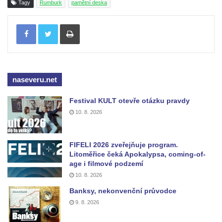
Tagy
Rumburk
pamětní deska
Budějovicích
Tisknout
Socha svatého Zachariáše na nádvoří
kláštera dominikánů v Českých
Budějovicích
Socha svatého Josefa na nádvoří kláštera
dominikánů v Českých Budějovicích
naseveru.net
Socha svaté Anny na nádvoří kláštera
Festival KULT otevře otázku pravdy
dominikánů v Českých Budějovicích
10. 8. 2026
Socha svatého Dominika na nádvoří
kláštera dominikánů v Českých
FIFELI 2026 zveřejňuje program.
Budějovicích
Litoměřice čeká Apokalypsa, coming-of-
age i filmové podzemí
Sousoší Kalvárie před klášterem
10. 8. 2026
dominikánů u Piaristického náměstí v
Českých Budějovicích
Banksy, nekonvenční průvodce
9. 8. 2026
Pamětní deska Tomáše Garrigue Masaryka
na radnici v Českých Budějovicích