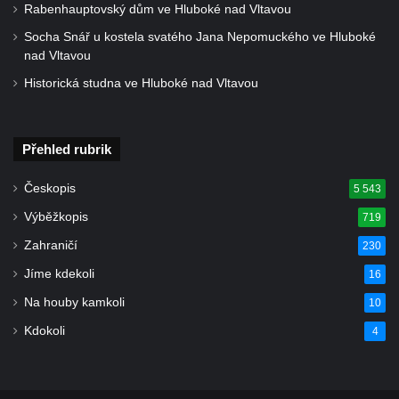
Srbské Kamenici
Rabenhauptovský dům ve Hluboké nad Vltavou
Podstavec v zámecké zahradě v Duchcově
Socha Snář u kostela svatého Jana Nepomuckého ve Hluboké
nad Vltavou
Socha Andromedé u pavilonu Reinerovy
Historická studna ve Hluboké nad Vltavou
fresky v Duchcově
Socha Amfitrité u pavilonu Reinerovy fresky
v Duchcově
Přehled rubrik
Socha Flóry u pavilonu Reinerovy fresky v
Duchcově
Českopis
5 543
Socha Afrodité u pavilonu Reinerovy fresky
Výběžkopis
719
v Duchcově
Zahraničí
230
Pamětní kámen rybníka Barbory v
Jíme kdekoli
16
Duchcově
Na houby kamkoli
10
Delfín na Sfingovém rybníku v zámeckém
Kdokoli
4
parku v Duchcově
Sfinga II. na Sfingovém rybníku v
zámeckém parku v Duchcově