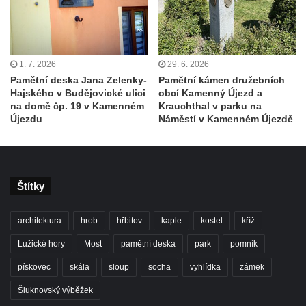
Socha Iásón v ZOO Leipzig
Socha Mladý slon v ZOO Leipzig
Socha Býk v ZOO Dresden
1. 7. 2026
29. 6. 2026
Socha Uprchlý otrok bojuje s divokým psem
Pamětní deska Jana Zelenky-
Pamětní kámen družebních
Hajského v Budějovické ulici
obcí Kamenný Újezd a
v ZOO Dresden
na domě čp. 19 v Kamenném
Krauchthal v parku na
Socha krokodýla v ZOO Dresden
Újezdu
Náměstí v Kamenném Újezdě
Socha slona v ZOO Dresden
Socha Faun s medvíďaty v ZOO Dresden
Socha divokého prasete před vstupem do
Štítky
ZOO Dresden
Socha světce severně od Lužce nad
architektura
hrob
hřbitov
kaple
kostel
kříž
Vltavou
Lužické hory
Most
pamětní deska
park
pomník
Pamětní kámen revitalizace Vltavy Vraňany
pískovec
skála
sloup
socha
vyhlídka
zámek
– Hořín u Lužce nad Vltavou
Šluknovský výběžek
Strom svobody a památník 100 let republiky