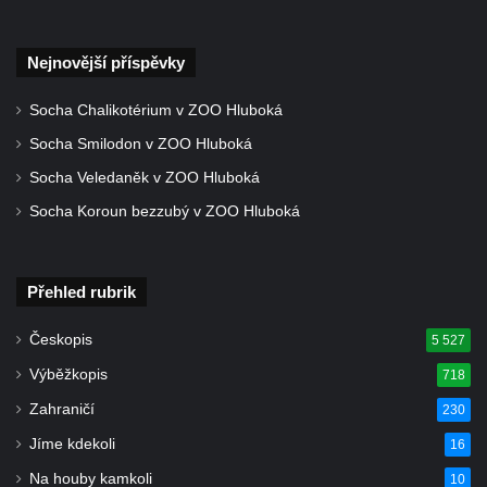
a 30. výročí listopadu 1989 v Hrobčicích
Boží muka v parku před domem čp. 17 v
Nejnovější příspěvky
Hrobčicích
Sochy „Klaun a dívenka“ v parku v centru
Socha Chalikotérium v ZOO Hluboká
Hrobčic
Socha Smilodon v ZOO Hluboká
Socha svatého Antonína poustevníka v
Socha Veledaněk v ZOO Hluboká
Mirošovicích
Socha Koroun bezzubý v ZOO Hluboká
Socha vodníka u požární nádrže v
Mirošovicích
Přehled rubrik
Socha býka před areálem firmy 2JCP v
Račicích
Českopis
5 527
Povodňový sloup II. v Dobříni
Výběžkopis
718
Povodňový sloup I. v Dobříni
Zahraničí
230
Pamětní kámen vodního díla Josefův Důl
Jíme kdekoli
16
Socha svatého Floriána na domě čp. 3 v
Na houby kamkoli
10
Oparnu