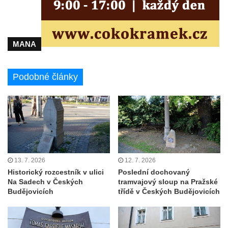
Liberci
Pamětní deska Vojtěcha Kocmicha na
domě čp. 37 v ulici Betlém v Římově
MANA
Pomník na paměť zrušení roboty v Plavu
Socha vodníka v Plavu
Podobné články
Socha svatého Jana Nepomuckého v
Třebušíně
Pamětní deska Johanna Nepomuka
Fischera na domě čp. 5/16 na třídě 9.
května v Rumburku
Pamětní deska Johanna Neumanna
13. 7. 2026
12. 7. 2026
severně od Tokáně
Historický rozcestník v ulici
Poslední dochovaný
Obrázek svatého Huberta na buku svatého
Na Sadech v Českých
tramvajový sloup na Pražské
Huberta
Budějovicích
třídě v Českých Budějovicích
Obrázek svatého Jakuba na skále u cesty
východně od Srbské Kamenice