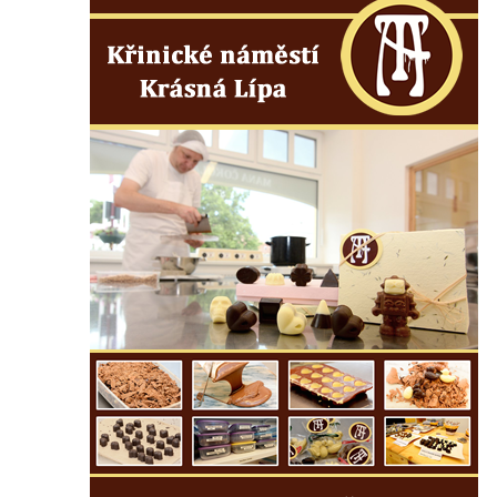
Pamětní deska Josefa Hloucha na
biskupské rezidenci v Českých
Budějovicích
Socha žáby u rybníčku na Náměstí v
Kamenném Újezdě
Pamětní kámen družebních obcí Kamenný
Újezd a Krauchthal v parku na Náměstí v
Kamenném Újezdě
Socha na náměstí J. V. Kamarýta ve
Velešíně
Pomník J. V. Kamarýta v Krumlovské ulici ve
Velešíně
Pamětní deska arcibiskupa Micara ve
vstupu do poutního místa Římov
Plastika Koule v Gutenbergově ulici v