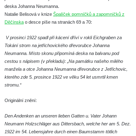
Socha Přátelství v ZOO Hluboká
deska Johanna Neumanna.
Socha Matka příroda v ZOO Hluboká
Natalie Belisová v knize
Špalíček pomníčků a zapomníčků z
Socha Lišky v ZOO Hluboká
Děčínska
o desce píše na stranách 69 a 70:
Socha Kudlanka v ZOO Hluboká
V prosinci 1922 spadl při kácení dříví v rokli Eichgraben za
Socha Vlčice s mládětem v ZOO Hluboká
Tokání strom na jetřichovického dřevorubce Johanna
Socha Rys číhající na srnu v ZOO Hluboká
Neumanna. Místo skonu připomíná deska na balvanu pod
Socha Orlice v ZOO Hluboká
cestou s nápisem (v překladu): „Na památku našeho milého
Socha Tygr v ZOO Hluboká
manžela a otce Johanna Neumanna dřevorubce z Jetřichovic,
kterého zde 5. prosince 1922 ve věku 54 let usmrtil kmen
Socha Želva v ZOO Hluboká
stromu.“
Socha Kozorožec horský v ZOO Hluboká
Socha Včela v ZOO Hluboká
Originální znění:
Socha Housenka v ZOO Hluboká
Socha Nosorožík v ZOO Hluboká
Den Andenken an unseren lieben Gatten u. Vater Johann
Neumann Holzschläger aus Dittersbach, welche her am 5. Dez.
Socha Rosomák v ZOO Hluboká
1922 im 54. Lebensjahre durch einen Baumstamm tötlich
Socha Beruška v ZOO Hluboká