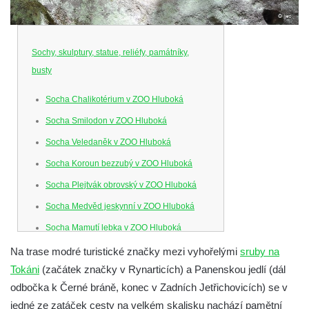
Sochy, skulptury, statue, reliéfy, památníky,
busty
Socha Chalikotérium v ZOO Hluboká
Socha Smilodon v ZOO Hluboká
Socha Veledaněk v ZOO Hluboká
Socha Koroun bezzubý v ZOO Hluboká
Socha Plejtvák obrovský v ZOO Hluboká
Socha Medvěd jeskynní v ZOO Hluboká
Socha Mamutí lebka v ZOO Hluboká
Socha Mamut srstnatý v ZOO Hluboká
Na trase modré turistické značky mezi vyhořelými
sruby na
Tokáni
(začátek značky v Rynarticích) a Panenskou jedlí (dál
Socha Orel v ZOO Hluboká
odbočka k Černé bráně, konec v Zadních Jetřichovicích) se v
Socha Vydry si hrají v ZOO Hluboká
jedné ze zatáček cesty na velkém skalisku nachází pamětní