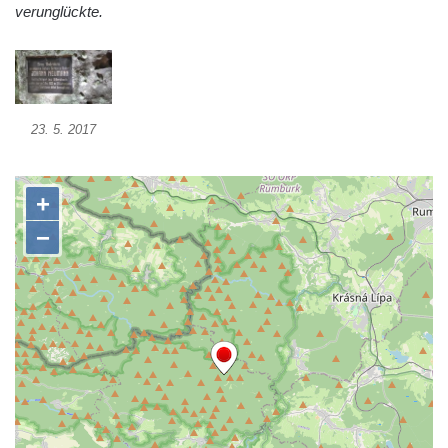
verunglückte.
Socha Vážka v ZOO Hluboká
Socha Volavka v ZOO Hluboká
Flamingo trůn v ZOO Hluboká
Lavička Kůň Převalského v ZOO Hluboká
23. 5. 2017
Lysá nad Labem, barokní město Šporkovo
Socha Opičákovník v ZOO Hluboká
Socha Roháč v ZOO Hluboká
Socha Mystik v ZOO Hluboká
Reliéf Rodina a práce na budově záložny
čp. 69/1 v Českých Budějovicích
Socha Jana Valeria Jirsíka u Černé věže v
Českých Budějovicích
Socha Krista klesajícího pod křížem u
kostela svatého Mikuláše v Českých
Budějovicích