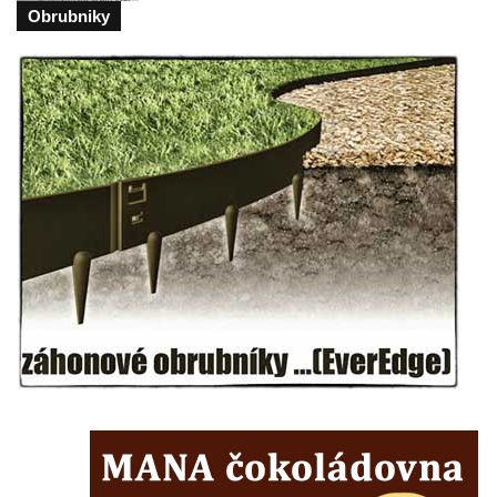
Obrubniky
Socha svatého Josefa na nádvoří kláštera
dominikánů v Českých Budějovicích
Socha svaté Anny na nádvoří kláštera
dominikánů v Českých Budějovicích
Socha svatého Dominika na nádvoří
kláštera dominikánů v Českých
Budějovicích
Sousoší Kalvárie před klášterem
dominikánů u Piaristického náměstí v
Českých Budějovicích
Socha svatého Václava u pramene v
Semilech
Pamětní deska Tomáše Garrigue Masaryka
na radnici v Českých Budějovicích
Pamětní deska na biskupské rezidenci v
Českých Budějovicích