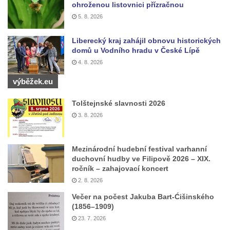
ohroženou listovnici přízračnou
Sadech v Českých Budějovicích
5. 8. 2026
Poslední dochovaný tramvajový sloup na
Liberecký kraj zahájil obnovu historických
Pražské třídě v Českých Budějovicích
domů u Vodního hradu v České Lípě
Socha Civilizovaní na Husově třídě v
4. 8. 2026
Českých Budějovicích
výběžek.eu
Socha svatého Jana Nepomuckého Na
Sadech u Mlýnské stoky v Českých
Tolštejnské slavnosti 2026
Budějovicích
3. 8. 2026
Sochy brouků u Mlýnské stoky v Českých
Budějovicích
Mezinárodní hudební festival varhanní
Socha svatého Vincence Ferrerského na
duchovní hudby ve Filipově 2026 – XIX.
ročník – zahajovací koncert
nádvoří kláštera dominikánů v Českých
2. 8. 2026
Budějovicích
Večer na počest Jakuba Bart-Ćišinského
Socha svatého Zachariáše na nádvoří
(1856–1909)
kláštera dominikánů v Českých
23. 7. 2026
Budějovicích