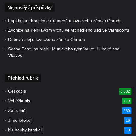
Nejnovější příspěvky
Lapidárium hraničních kamenů u loveckého zámku Ohrada
Zvonice na Pěnkavčím vrchu ve Vrchlického ulici ve Varnsdorfu
Dubová alej u loveckého zámku Ohrada
Socha Posel na břehu Munického rybníka ve Hluboké nad
Vltavou
Přehled rubrik
Českopis
5 532
Výběžkopis
719
Zahraničí
230
Jíme kdekoli
16
Na houby kamkoli
10