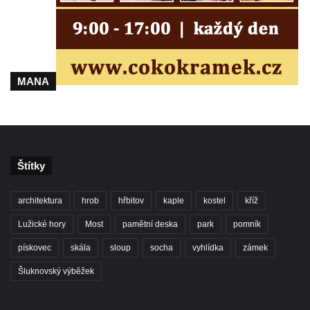
MANA
Štítky
architektura
hrob
hřbitov
kaple
kostel
kříž
Lužické hory
Most
pamětní deska
park
pomník
pískovec
skála
sloup
socha
vyhlídka
zámek
Šluknovský výběžek