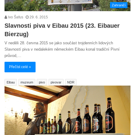
Zahraničí
Ivo Šafus
29. 6. 2015
Slavnosti piva v Eibau 2015 (23. Eibauer
Bierzug)
V neděli 28. června 2015 se jako součást trojdenních lidových
Slavností piva v nedalekém německém Eibau konal tradiční Pivní
průvod,…
Přečíst celé »
Eibau
muzeum
pivo
pivovar
NDR