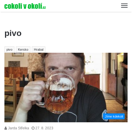
pivo
pivo
Kersko
Hrabal
Jíme kdekoli
Jarda Střelka
27. 8. 2023