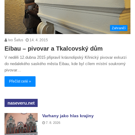
Zahraničí
Ivo Šafus
14. 4. 2015
Eibau – pivovar a Tkalcovský dům
V neděli 12.dubna 2015 připravil krásnolipský Křinický pivovar exkurzi
do nedalekého saského města Eibau, kde byl cílem místní soukromý
pivovar…
Přečíst celé »
naseveru.net
Varhany jako hlas krajiny
7. 8. 2026