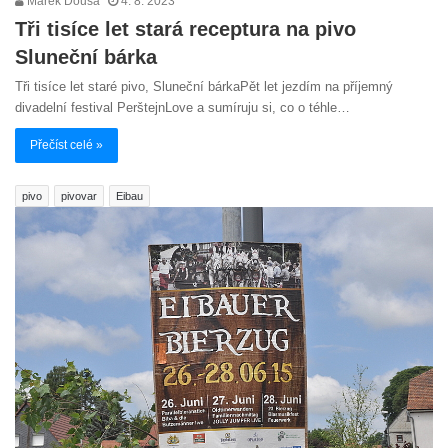
Marek Douša
4. 8. 2023
Tři tisíce let stará receptura na pivo
Sluneční bárka
Tři tisíce let staré pivo, Sluneční bárkaPět let jezdím na příjemný
divadelní festival PerštejnLove a sumíruju si, co o téhle…
Přečíst celé »
pivo
pivovar
Eibau