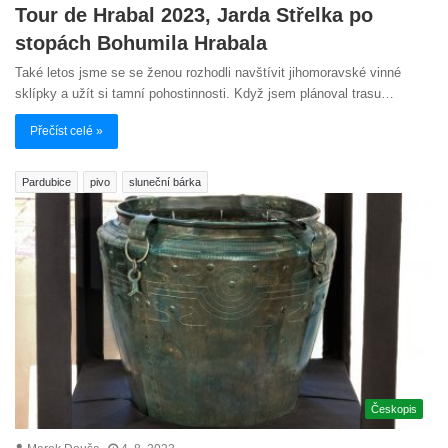
Tour de Hrabal 2023, Jarda Střelka po
stopách Bohumila Hrabala
Také letos jsme se se ženou rozhodli navštívit jihomoravské vinné
sklípky a užít si tamní pohostinnosti. Když jsem plánoval trasu…
Přečíst celé »
Pardubice
pivo
sluneční bárka
Českopis