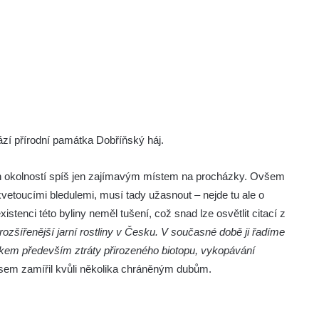
zí přírodní památka Dobříňský háj.
ích okolností spíš jen zajímavým místem na procházky. Ovšem
 kvetoucími bledulemi, musí tady užasnout – nejde tu ale o
istenci této byliny neměl tušení, což snad lze osvětlit citací z
ozšířenější jarní rostliny v Česku. V současné době ji řadíme
kem především ztráty přirozeného biotopu, vykopávání
á sem zamířil kvůli několika chráněným dubům.