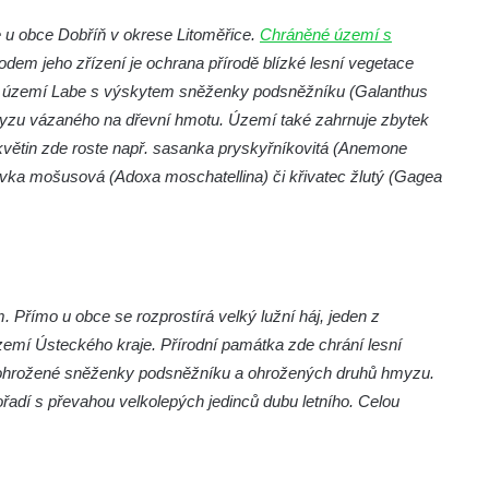
 u obce Dobříň v okrese Litoměřice.
Chráněné území s
odem jeho zřízení je ochrana přírodě blízké lesní vegetace
m území Labe s výskytem sněženky podsněžníku (Galanthus
zu vázaného na dřevní hmotu. Území také zahrnuje zbytek
 květin zde roste např. sasanka pryskyřníkovitá (Anemone
ovka mošusová (Adoxa moschatellina) či křivatec žlutý (Gagea
Přímo u obce se rozprostírá velký lužní háj, jeden z
emí Ústeckého kraje. Přírodní památka zde chrání lesní
ohrožené sněženky podsněžníku a ohrožených druhů hmyzu.
řadí s převahou velkolepých jedinců dubu letního. Celou