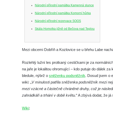
Národní přírodní památka Kamenná slunce
Národní přírodní památka Komorní hůrka
Národní přírodní rezervace SOOS
Skála Homolka jižně od Bečova nad Teplou
Mezi obcemi Dobříň a Kozlovice se u břehu Labe nachá
Rozlehlý lužní les protkaný cestičkami je za normáln
na jaře je lokalitou ohromující – kdo putuje do dálek za
bledule, nýbrž o
sněženku podsněžník
. Dosud jsem o ex
wiki: „
V minulosti patřila sněženka podsněžník mezi nejr
mezi vzácné a částečně chráněné druhy, což je násled
zahrádkáři a trhání v době květu.
“ A zbývá dodat, že j
Wiki
: