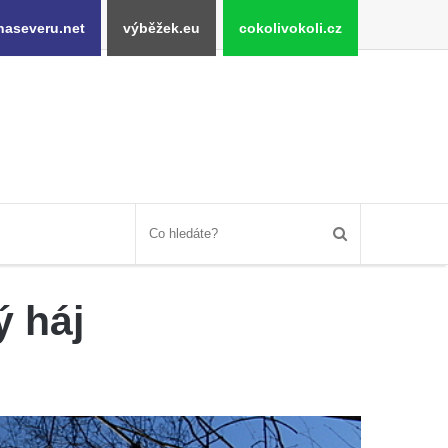
naseveru.net
výběžek.eu
cokolivokoli.cz
ý háj