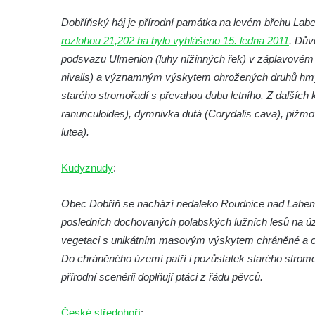
Dobříňský háj je přírodní památka na levém břehu Labe
rozlohou 21,202 ha bylo vyhlášeno 15. ledna 2011
. Dův
podsvazu Ulmenion (luhy nížinných řek) v záplavové
nivalis) a významným výskytem ohrožených druhů hmy
starého stromořadí s převahou dubu letního. Z dalších
ranunculoides), dymnivka dutá (Corydalis cava), pižm
lutea).
Kudyznudy
:
Obec Dobříň se nachází nedaleko Roudnice nad Labem. 
posledních dochovaných polabských lužních lesů na úz
vegetaci s unikátním masovým výskytem chráněné a 
Do chráněného území patří i pozůstatek starého stromo
přírodní scenérii doplňují ptáci z řádu pěvců.
České středohoří
: