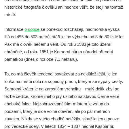
historické fotografie člověku ani nechce věřit, že stojí na tomtéž
místě.
Informace
o sopce
se poněkud rozcházejí, nadmořská výška
lítá od 495 do 503 metrů, stáří jejího výbuchu od 8 do 80 tisíc let.
Pak má člověk něčemu věřit. Od roku 1933 je toto území
chráněné, od roku 1951 je Komorní hůrka národní přírodní
památkou (dnes o rozloze 7,1 hektaru).
To, co má člověk tendenci považovat za nejdůležitější, je jen
louka na místě dolu na sopečný prach, kterým se sypaly cesty.
Samotný kráter je na zarostlém vrcholku – malý dolík zbyl po
těžbě čediče, kromě jiného prý užitého na stavbu Černé věže
chebské falce. Nejzobrazovanějším místem je vstup do
podzemí, který je sice volně otevřen, ale po pár metrech
zavalen. Nikdy se v této chodbě netěžilo, sloužila jen a pouze
pro vědecké účely. V letech 1834 – 1837 nechal Kašpar hr.