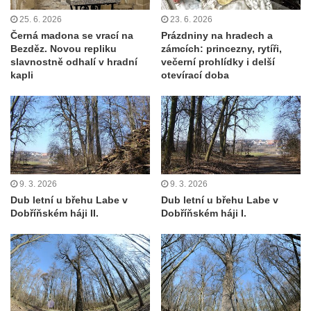
25. 6. 2026
23. 6. 2026
Černá madona se vrací na
Prázdniny na hradech a
Bezděz. Novou repliku
zámcích: princezny, rytíři,
slavnostně odhalí v hradní
večerní prohlídky i delší
kapli
otevírací doba
9. 3. 2026
9. 3. 2026
Dub letní u břehu Labe v
Dub letní u břehu Labe v
Dobříňském háji II.
Dobříňském háji I.