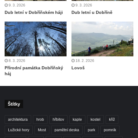
9. 3. 2026
9. 3. 2026
Dub letní v Dobříňském háji
Dub letní u Dobříně
8. 3. 2026
18. 2. 2026
Přírodní památka Dobříňský
Lovoš
háj
Štítky
architektura
hrob
hřbitov
kaple
kostel
kříž
Lužické hory
Most
pamětní deska
park
pomník