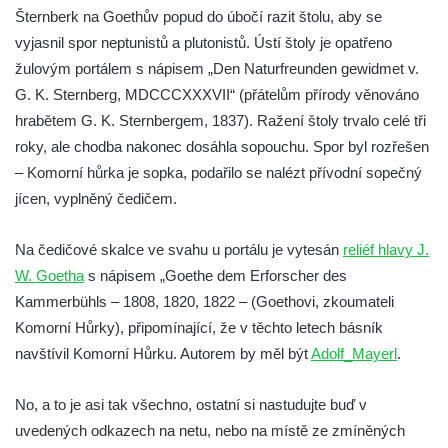
Šternberk na Goethův popud do úbočí razit štolu, aby se
vyjasnil spor neptunistů a plutonistů. Ústí štoly je opatřeno
žulovým portálem s nápisem „Den Naturfreunden gewidmet v.
G. K. Sternberg, MDCCCXXXVII“ (přátelům přírody věnováno
hrabětem G. K. Sternbergem, 1837). Ražení štoly trvalo celé tři
roky, ale chodba nakonec dosáhla sopouchu. Spor byl rozřešen
– Komorní hůrka je sopka, podařilo se nalézt přívodní sopečný
jícen, vyplněný čedičem.
Na čedičové skalce ve svahu u portálu je vytesán
reliéf hlavy J.
W. Goetha
s nápisem „Goethe dem Erforscher des
Kammerbühls – 1808, 1820, 1822 – (Goethovi, zkoumateli
Komorní Hůrky), připomínající, že v těchto letech básník
navštívil Komorní Hůrku. Autorem by měl být
Adolf_Mayerl
.
No, a to je asi tak všechno, ostatní si nastudujte buď v
uvedených odkazech na netu, nebo na místě ze zmíněných