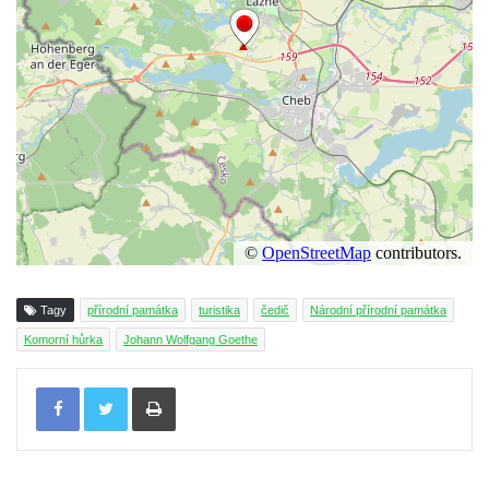
Tagy
přírodní památka
turistika
čedič
Národní přírodní památka
Komorní hůrka
Johann Wolfgang Goethe
Tisknout