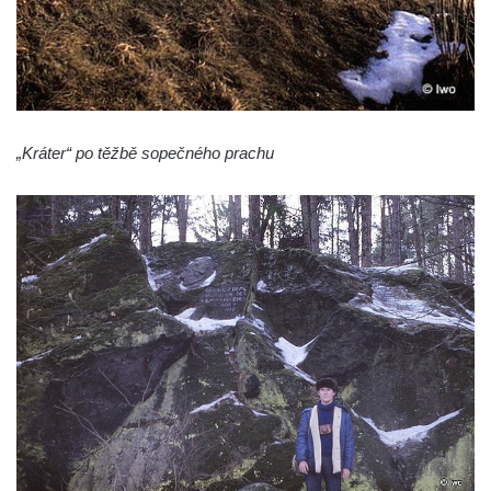
„Kráter“ po těžbě sopečného prachu