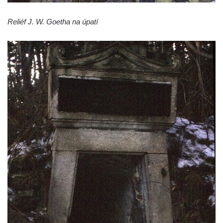
Reliéf J. W. Goetha na úpatí