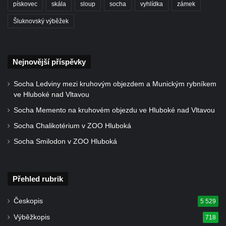
pískovec
skála
sloup
socha
vyhlídka
zámek
Šluknovský výběžek
Nejnovější příspěvky
Socha Ledviny mezi kruhovým objezdem a Munickým rybníkem
ve Hluboké nad Vltavou
Socha Memento na kruhovém objezdu ve Hluboké nad Vltavou
Socha Chalikotérium v ZOO Hluboká
Socha Smilodon v ZOO Hluboká
Přehled rubrik
Českopis
5 529
Výběžkopis
718