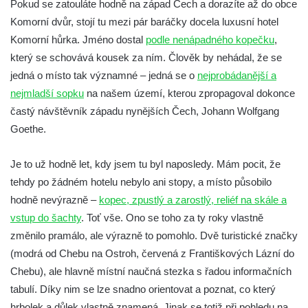
Pokud se zatouláte hodně na západ Čech a dorazíte až do obce
Komorní dvůr, stojí tu mezi pár baráčky docela luxusní hotel
Komorní hůrka. Jméno dostal
podle nenápadného kopečku
,
který se schovává kousek za ním. Člověk by nehádal, že se
jedná o místo tak významné – jedná se o
nejprobádanější a
nejmladší sopku
na našem území, kterou zpropagoval dokonce
častý návštěvník západu nynějších Čech, Johann Wolfgang
Goethe.
Je to už hodně let, kdy jsem tu byl naposledy. Mám pocit, že
tehdy po žádném hotelu nebylo ani stopy, a místo působilo
hodně nevýrazně –
kopec, zpustlý a zarostlý, reliéf na skále a
vstup do šachty
. Toť vše. Ono se toho za ty roky vlastně
změnilo pramálo, ale výrazně to pomohlo. Dvě turistické značky
(modrá od Chebu na Ostroh, červená z Františkových Lázní do
Chebu), ale hlavně místní naučná stezka s řadou informačních
tabulí. Díky nim se lze snadno orientovat a poznat, co který
hrbolek a důlek vlastně znamená. Jinak se totiž při pohledu na