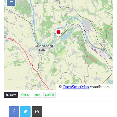
Hrob rodiny Hamerníkovy na hřbitově ve
Velešíně
Hrob rodiny Kohoutovy na hřbitově ve
Velešíně
Hrob Šimona Haláčka na hřbitově v Římově
Hrob Jana a Marie Tybytanclových na
hřbitově v Římově
Hrob rodiny Lorenz na hřbitově v Římově
Hrob rodiny Wähner na hřbitově v Dolním
Podluží
Hrob rodiny Stolle na hřbitově v Dolním
Podluží
Tagy
hřbitov
hrob
Dobříň
Hrob Josefa Adlera na hřbitově v Dolním
Podluží
Tisknout
Hrob Eduarda Tietzeho na hřbitově v