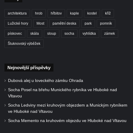
Cítolibech
Hrob rodiny Mildorfových na hřbitově v
architektura
hrob
hřbitov
kaple
kostel
kříž
Cítolibech
Lužické hory
Most
pamětní deska
park
pomník
Hrob Marie Vostré na hřbitově v Cítolibech
pískovec
skála
sloup
socha
vyhlídka
zámek
Hrob Josefa Friče na hřbitově v Cítolibech
Šluknovský výběžek
Hrob Václava Jindřicha na hřbitově v
Cítolibech
Hrob Marie Hartmanové na hřbitově v
Nejnovější příspěvky
Cítolibech
Dubová alej u loveckého zámku Ohrada
Hrob Josefa Fořta na hřbitově v Cítolibech
Socha Posel na břehu Munického rybníka ve Hluboké nad
Hrob Jana Čurdy na hřbitově v
Vltavou
Chlumčanech
Socha Ledviny mezi kruhovým objezdem a Munickým rybníkem
Hrob Václava Brauna na hřbitově v
ve Hluboké nad Vltavou
Chlumčanech
Socha Memento na kruhovém objezdu ve Hluboké nad Vltavou
Hrob Karla Schneidra na hřbitově ve
Hřivicích