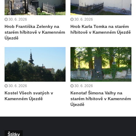
Hrob Františka Hroudy na hřbitově v Dubé
Hrob Aloise Mohla na hřbitově v Dubé
30. 6. 2026
30. 6. 2026
Hrob Františka Zelenky na
Hrob Karla Tomka na starém
Hrob Erharda Dittricha na hřbitově ve
starém hřbitově v Kamenném
hřbitově v Kamenném Újezdě
Velkém Šenově
Újezdě
Hrob Roberta Hitmana na hřbitově ve
Velkém Šenově
Hrob rodiny Sochorových na hřbitově v
Cítolibech
Hrob Adolfa Suchého na hřbitově v
30. 6. 2026
30. 6. 2026
Cítolibech
Kostel Všech svatých v
Kenotaf Šimona Valhy na
Hrob Václava Brandejského na hřbitově v
Kamenném Újezdě
starém hřbitově v Kamenném
Cítolibech
Újezdě
Hrob Josefa Sladkovského a Marie Liškové
na hřbitově v Cítolibech
Hrob Františka Petra na hřbitově v
Štítky