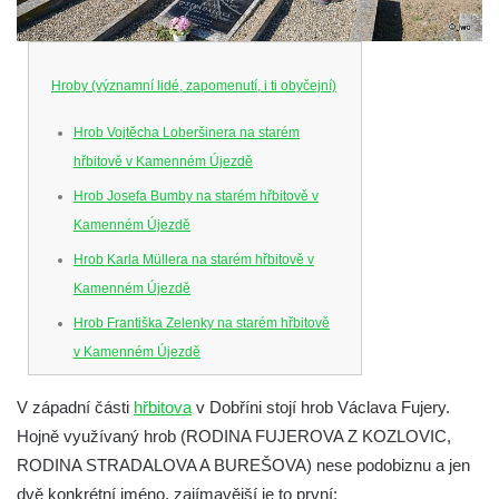
Hroby (významní lidé, zapomenutí, i ti obyčejní)
Hrob Vojtěcha Loberšinera na starém
hřbitově v Kamenném Újezdě
Hrob Josefa Bumby na starém hřbitově v
Kamenném Újezdě
Hrob Karla Müllera na starém hřbitově v
Kamenném Újezdě
Hrob Františka Zelenky na starém hřbitově
v Kamenném Újezdě
Hrob Karla Tomka na starém hřbitově v
V západní části
hřbitova
v Dobříni stojí hrob Václava Fujery.
Kamenném Újezdě
Hojně využívaný hrob (RODINA FUJEROVA Z KOZLOVIC,
Hrob Františka Šillera na hřbitově ve
RODINA STRADALOVA A BUREŠOVA) nese podobiznu a jen
Velešíně
dvě konkrétní jméno, zajímavější je to první: