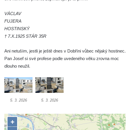
Hrob Josefa Valeše na hřbitově ve Velešíně
Hrob Ladislava Vichra na hřbitově ve
VÁCLAV
Velešíně
FUJERA
HOSTINSKÝ
Hrob Františka Bürgera na hřbitově ve
† 7.X.1925 STÁR 35R
Velešíně
Hrob Jana Františka Zítka na hřbitově ve
Ani netuším, jestli je ještě dnes v Dobříni vůbec nějaký hostinec.
Velešíně
Pan Josef si své profese podle uvedeného věku zrovna moc
Hrob Jana Kleina na hřbitově ve Velešíně
dlouho neužil.
Hrob Bartoloměje Vavreyna na hřbitově ve
Velešíně
Hrob Josefa Novotného na hřbitově ve
Velešíně
5. 3. 2026
5. 3. 2026
Hrob Jana Křtitele Mikyšky na hřbitově ve
Velešíně
Hrob rodiny Bürgerovy na hřbitově ve
Velešíně