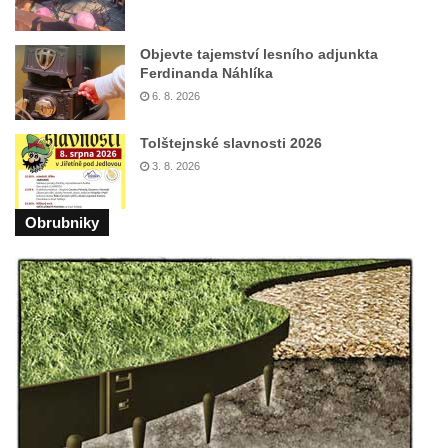
Vojkovic
Hrob rodiny Kratochvílovy na hřbitově v
Objevte tajemství lesního adjunkta
Ferdinanda Náhlíka
Hostíně u Vojkovic
6. 8. 2026
Hrob rodiny Schusterovy na hřbitově v
Hostíně u Vojkovic
Tolštejnské slavnosti 2026
Hrob rodiny Seidlových z Vraňan na
3. 8. 2026
hřbitově v Lužci nad Vltavou
Obrubniky
Hrob rodiny Tichých a Dvořákových na
hřbitově v Lužci nad Vltavou
Hrob rodiny Grosmanovy na hřbitově v
Lužci nad Vltavou
Hrob rodiny Pokorných z Vraňan na
hřbitově v Lužci nad Vltavou
Hrob Karla Krále a Františka Kramaty na
hřbitově v Lužci nad Vltavou