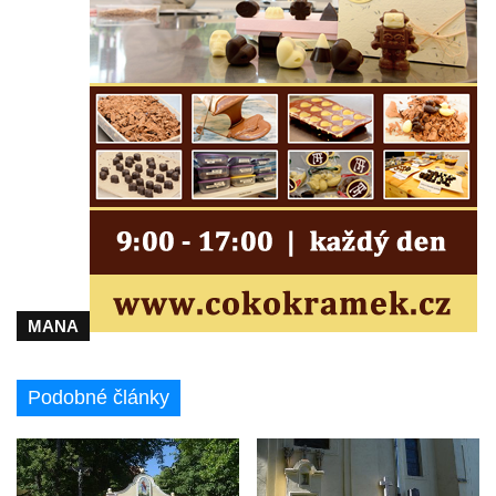
Hrob Emmy Veidl na hřbitově v Lužici
Hrob rodiny Tropschuh na hřbitově v Lužici
Hrob faráře Josef Ottla na hřbitově v
Kozlech
Hrob rodiny Cífkovy na hřbitově v Kozlech
Hrobka rodiny Fuchs u papírny v České
Kamenici
Hrob Zdeňka Nedvěda na hřbitově ve
Sloupu v Čechách
Hrob Ferdinanda Břetislava Mikovce na
MANA
hřbitově ve Sloupu v Čechách
Hrob rodiny Haina na hřbitově v Krásné u
Podobné články
Pěnčína
Hrob rodiny Hübner na hřbitově v Krásné u
Pěnčína