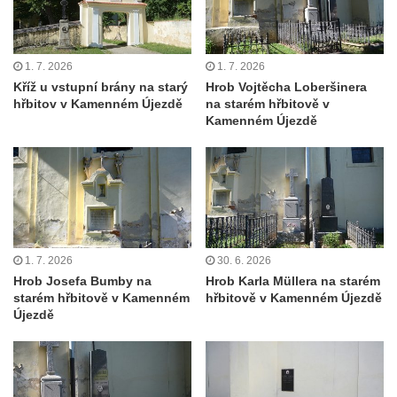
Hrob rodiny Kundlatsch-Lucke na hřbitově v
Krásné u Pěnčína
Hrob Jana Kačera na hřbitově v Želkovicích
1. 7. 2026
1. 7. 2026
Kříž u vstupní brány na starý
Hrob Vojtěcha Loberšinera
Hrob Friedricha Hoffmanna na hřbitově v
hřbitov v Kamenném Újezdě
na starém hřbitově v
Šumburku nad Desnou – Tanvaldu
Kamenném Újezdě
Hrob rodiny Dulde na hřbitově v Šumburku
nad Desnou – Tanvaldu
Hrob manželů Stumpe na hřbitově v
Šumburku nad Desnou – Tanvaldu
Hrob Waltera Pochmanna na hřbitově v
1. 7. 2026
30. 6. 2026
Šumburku nad Desnou – Tanvaldu
Hrob Josefa Bumby na
Hrob Karla Müllera na starém
Hrob rodiny Pochmannových na hřbitově v
starém hřbitově v Kamenném
hřbitově v Kamenném Újezdě
Újezdě
Šumburku nad Desnou – Tanvaldu
Hrob Oskara Josefa Heyera na hřbitově ve
Starých Křečanech
Hrob Marie Jakschové na hřbitově v Dubé