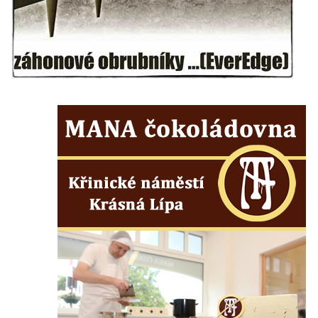
Hrob Aloise Ptáčka na hřbitově v Lužci nad
Vltavou
Hrob Antonína Kostky na hřbitově v Lužci
nad Vltavou
Hrob Josefa Mikyny na hřbitově v Lužci nad
Vltavou
Hrob rodiny Zilcher na hřbitově v Hrobčicích
Hrob Josefa Sýkory na hřbitově v Dobříni
Hrob Antonína Svobody na hřbitově v
Dobříni
Hrob Václava Fujery na hřbitově v Dobříni
Hrob Josefa Zemana na hřbitově v Dobříni
Hrob Jana Panského a Františka Friče na
hřbitově v Dobříni
Hrob rodiny Prosche na hřbitově v Lužici
Hrob rodiny Žemličkovy na hřbitově v Lužici