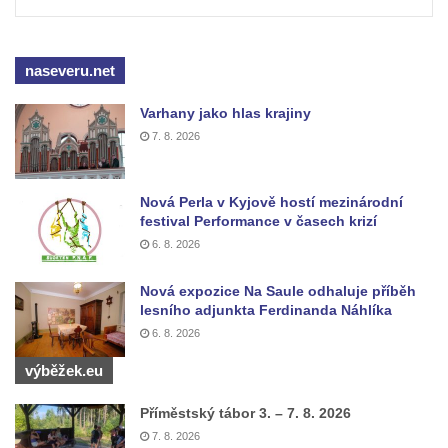
Dolním Podluží
Hrob rodiny Meisel na hřbitově v Dolním
Podluží
naseveru.net
Hrob rodiny Kunze na hřbitově v Dolním
Varhany jako hlas krajiny
Podluží
7. 8. 2026
Hrob rodiny Stolle na hřbitově v Horním
Podluží
Nová Perla v Kyjově hostí mezinárodní
Hrob rodiny Pergeltových na hřbitově v
festival Performance v časech krizí
Horním Podluží
6. 8. 2026
Hrob Václava Valouška na hřbitově v
Nová expozice Na Saule odhaluje příběh
Račicích
lesního adjunkta Ferdinanda Náhlíka
Hrob rodiny Hankovy na hřbitově v Račicích
6. 8. 2026
Hrob Josefa Kolínského na hřbitově v
výběžek.eu
Račicích
Hrob Josefa Marka na hřbitově v Račicích
Příměstský tábor 3. – 7. 8. 2026
7. 8. 2026
Hrob rodiny Fuxovy na hřbitově v Hostíně u