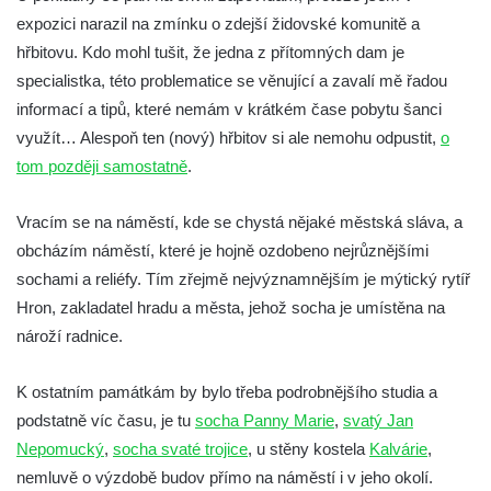
expozici narazil na zmínku o zdejší židovské komunitě a
hřbitovu. Kdo mohl tušit, že jedna z přítomných dam je
specialistka, této problematice se věnující a zavalí mě řadou
informací a tipů, které nemám v krátkém čase pobytu šanci
využít… Alespoň ten (nový) hřbitov si ale nemohu odpustit,
o
tom později samostatně
.
Vracím se na náměstí, kde se chystá nějaké městská sláva, a
obcházím náměstí, které je hojně ozdobeno nejrůznějšími
sochami a reliéfy. Tím zřejmě nejvýznamnějším je mýtický rytíř
Hron, zakladatel hradu a města, jehož socha je umístěna na
nároží radnice.
K ostatním památkám by bylo třeba podrobnějšího studia a
podstatně víc času, je tu
socha Panny Marie
,
svatý Jan
Nepomucký
,
socha svaté trojice
, u stěny kostela
Kalvárie
,
nemluvě o výzdobě budov přímo na náměstí i v jeho okolí.