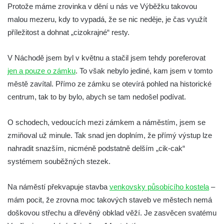
Protože máme zrovinka v dění u nás ve Výběžku takovou
malou mezeru, kdy to vypadá, že se nic neděje, je čas využít
příležitost a dohnat „cizokrajné“ resty.
V Náchodě jsem byl v květnu a stačil jsem tehdy poreferovat
jen a pouze o zámku
. To však nebylo jediné, kam jsem v tomto
městě zavítal. Přímo ze zámku se otevírá pohled na historické
centrum, tak to by bylo, abych se tam nedošel podívat.
O schodech, vedoucích mezi zámkem a náměstím, jsem se
zmiňoval už minule. Tak snad jen doplním, že přímý výstup lze
nahradit snazším, nicméně podstatně delším „cik-cak“
systémem souběžných stezek.
Na náměstí překvapuje stavba
venkovsky působícího kostela
–
mám pocit, že zrovna moc takových staveb ve městech nemá
doškovou střechu a dřevěný obklad věží. Je zasvěcen svatému