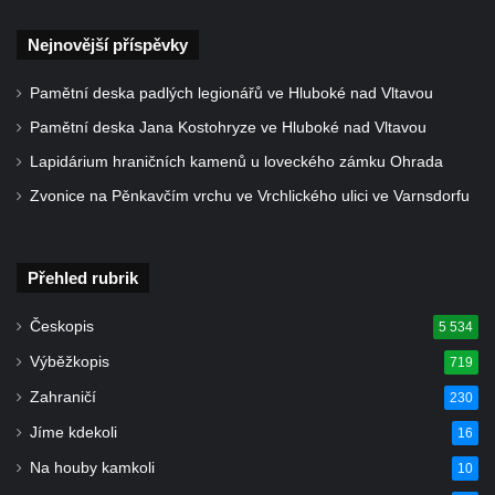
Nejnovější příspěvky
Pamětní deska padlých legionářů ve Hluboké nad Vltavou
Pamětní deska Jana Kostohryze ve Hluboké nad Vltavou
Lapidárium hraničních kamenů u loveckého zámku Ohrada
Zvonice na Pěnkavčím vrchu ve Vrchlického ulici ve Varnsdorfu
Přehled rubrik
Českopis
5 534
Výběžkopis
719
Zahraničí
230
Jíme kdekoli
16
Na houby kamkoli
10