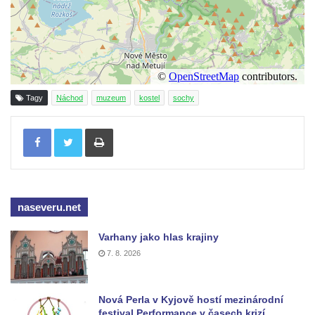
Tagy
Náchod
muzeum
kostel
sochy
Tisknout
naseveru.net
Varhany jako hlas krajiny
7. 8. 2026
Nová Perla v Kyjově hostí mezinárodní
festival Performance v časech krizí