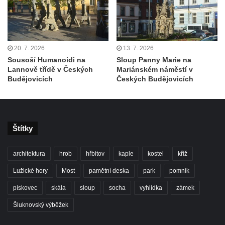
20. 7. 2026
13. 7. 2026
Sousoší Humanoidi na
Sloup Panny Marie na
Lannově třídě v Českých
Mariánském náměstí v
Budějovicích
Českých Budějovicích
Štítky
architektura
hrob
hřbitov
kaple
kostel
kříž
Lužické hory
Most
pamětní deska
park
pomník
pískovec
skála
sloup
socha
vyhlídka
zámek
Šluknovský výběžek