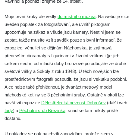
Vavřinci a pochází zřejmě ze 14. století.
Moje první kroky ale vedly
do místního muzea
. Na webu je sice
uveden poplatek za fotografování, ale uvnitř piktogram
upozorňuje na zákaz a všude jsou kamery. Nestihl jsem se
zeptat, takže musíte vzít zavděk pouze slovní informací, že
expozice, věnující se dějinám Náchodska, je zajímavá
především dioramaty s figurínami v životní velikosti (je jich
celkem sedm, od mladší doby bronzové po odbojáře ze druhé
světové války a Sokoly z roku 1948). U těch novějších lze
prostřednictvím fotografií posoudit, že jsou si vskutku podobní.
A co nelze také přehlédnout, je dvanáctimetrový model
náchodské kotliny se 3 pěchotními sruby. Ostatně v okolí lze
navštívit expozice
Dělostřelecká pevnost Dobrošov
(další web
tady
) a
Pěchotní srub Březinka
, snad se tam někdy příště
dostanu.
U pokladny se pak na chvíli zapovídám, protože jsem v