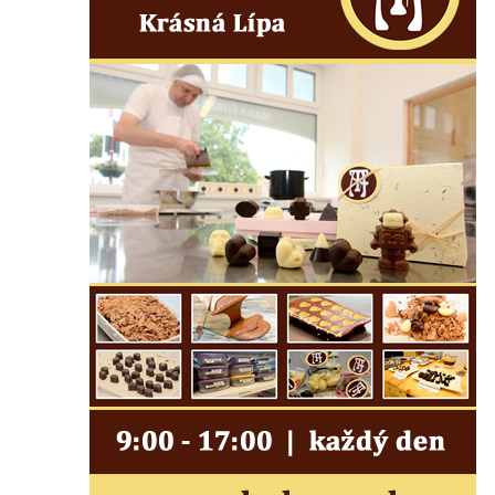
Semilech
Pamětní deska Tomáše Garrigue Masaryka
na radnici v Českých Budějovicích
Pamětní deska na biskupské rezidenci v
Českých Budějovicích
Pamětní deska Josefa Hloucha na
biskupské rezidenci v Českých
Budějovicích
Socha žáby u rybníčku na Náměstí v
Kamenném Újezdě
Pamětní kámen družebních obcí Kamenný
Újezd a Krauchthal v parku na Náměstí v
Kamenném Újezdě
Socha na náměstí J. V. Kamarýta ve
Velešíně