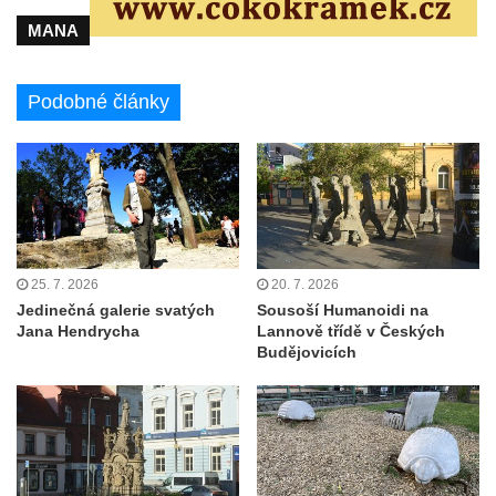
Pomník J. V. Kamarýta v Krumlovské ulici ve
MANA
Velešíně
Pamětní deska arcibiskupa Micara ve
vstupu do poutního místa Římov
Podobné články
Plastika Koule v Gutenbergově ulici v
Liberci
Pamětní deska Vojtěcha Kocmicha na
domě čp. 37 v ulici Betlém v Římově
Pomník na paměť zrušení roboty v Plavu
25. 7. 2026
20. 7. 2026
Socha vodníka v Plavu
Jedinečná galerie svatých
Sousoší Humanoidi na
Socha svatého Jana Nepomuckého v
Jana Hendrycha
Lannově třídě v Českých
Budějovicích
Třebušíně
Pamětní deska Johanna Nepomuka
Fischera na domě čp. 5/16 na třídě 9.
května v Rumburku
Pamětní deska Johanna Neumanna