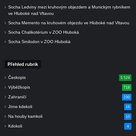
Socha světce severně od Lužce nad
Socha Ledviny mezi kruhovým objezdem a Munickým rybníkem
Vltavou
ve Hluboké nad Vltavou
Pamětní kámen revitalizace Vltavy Vraňany
Socha Memento na kruhovém objezdu ve Hluboké nad Vltavou
– Hořín u Lužce nad Vltavou
Socha Chalikotérium v ZOO Hluboká
Strom svobody a památník 100 let republiky
Socha Smilodon v ZOO Hluboká
a 30. výročí listopadu 1989 v Hrobčicích
Boží muka v parku před domem čp. 17 v
Hrobčicích
Přehled rubrik
Sochy „Klaun a dívenka“ v parku v centru
Českopis
5 529
Hrobčic
Výběžkopis
718
Socha svatého Antonína poustevníka v
Zahraničí
Mirošovicích
230
Socha vodníka u požární nádrže v
Jíme kdekoli
16
Mirošovicích
Na houby kamkoli
10
Socha býka před areálem firmy 2JCP v
Kdokoli
4
Račicích