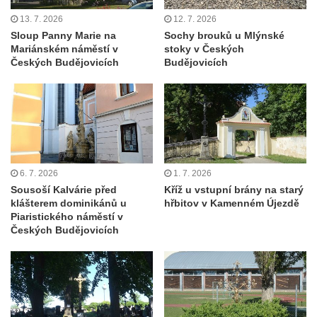
severně od Tokáně
13. 7. 2026
12. 7. 2026
Obrázek svatého Huberta na buku svatého
Sloup Panny Marie na
Sochy brouků u Mlýnské
Huberta
Mariánském náměstí v
stoky v Českých
Českých Budějovicích
Budějovicích
Obrázek svatého Jakuba na skále u cesty
východně od Srbské Kamenice
Busta Jana Amose Komenského na domě
čp. 37 v Račicích
Socha ležícího koně v Sadech
Československé armády v Teplicích
6. 7. 2026
1. 7. 2026
Sousoší Kalvárie před
Kříž u vstupní brány na starý
Socha Medvídě v Tierpark Chemnitz
klášterem dominikánů u
hřbitov v Kamenném Újezdě
Sochy Ležící žena v Tierpark Chemnitz
Piaristického náměstí v
Českých Budějovicích
Sochy Ptáci v Tierpark Chemnitz
Socha Skupina jeřábů v Tierpark Chemnitz
Socha Panter v ZOO Leipzig
Socha Dívka s mušlí v ZOO Leipzig