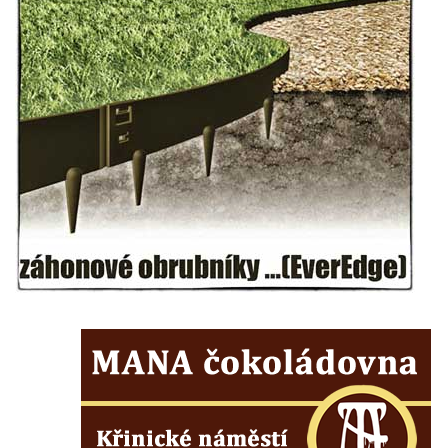
Socha svatého Vincence Ferrerského na
nádvoří kláštera dominikánů v Českých
Budějovicích
Socha svatého Zachariáše na nádvoří
kláštera dominikánů v Českých
Budějovicích
Socha svatého Josefa na nádvoří kláštera
dominikánů v Českých Budějovicích
Socha svaté Anny na nádvoří kláštera
dominikánů v Českých Budějovicích
Socha svatého Dominika na nádvoří
kláštera dominikánů v Českých
Budějovicích
Sousoší Kalvárie před klášterem
dominikánů u Piaristického náměstí v
Českých Budějovicích
Socha svatého Václava u pramene v