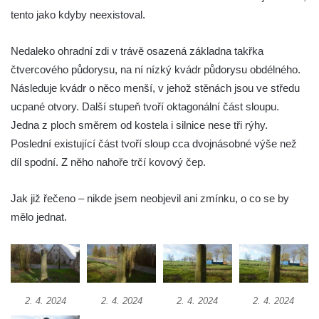
tento jako kdyby neexistoval.
Socha Mamutí lebka v ZOO Hluboká
Socha Mamut srstnatý v ZOO Hluboká
Nedaleko ohradní zdi v trávě osazená základna takřka
Socha Orel v ZOO Hluboká
čtvercového půdorysu, na ní nízký kvádr půdorysu obdélného.
Socha Vydry si hrají v ZOO Hluboká
Následuje kvádr o něco menší, v jehož stěnách jsou ve středu
Socha Přátelství v ZOO Hluboká
ucpané otvory. Další stupeň tvoří oktagonální část sloupu.
Jedna z ploch směrem od kostela i silnice nese tři rýhy.
Socha Matka příroda v ZOO Hluboká
Poslední existující část tvoří sloup cca dvojnásobné výše než
Socha Lišky v ZOO Hluboká
díl spodní. Z něho nahoře trčí kovový čep.
Socha Kudlanka v ZOO Hluboká
Socha Vlčice s mládětem v ZOO Hluboká
Jak již řečeno – nikde jsem neobjevil ani zmínku, o co se by
Socha Rys číhající na srnu v ZOO Hluboká
mělo jednat.
Socha Orlice v ZOO Hluboká
Socha Tygr v ZOO Hluboká
Socha Želva v ZOO Hluboká
2. 4. 2024
2. 4. 2024
2. 4. 2024
2. 4. 2024
Socha Kozorožec horský v ZOO Hluboká