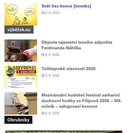
Svět bez konce [komiks]
Pomník Přemysla Otakara II. v parku Na
6. 8. 2026
Sadech v Českých Budějovicích
Socha Mateřství v parku Na Sadech v
výběžek.eu
Českých Budějovicích
Památník Otokara Mokrého v parku Na
Objevte tajemství lesního adjunkta
Ferdinanda Náhlíka
Sadech v Českých Budějovicích
6. 8. 2026
Poslední dochovaný tramvajový sloup na
Pražské třídě v Českých Budějovicích
Tolštejnské slavnosti 2026
Socha Civilizovaní na Husově třídě v
3. 8. 2026
Českých Budějovicích
Socha svatého Jana Nepomuckého Na
Mezinárodní hudební festival varhanní
Sadech u Mlýnské stoky v Českých
duchovní hudby ve Filipově 2026 – XIX.
ročník – zahajovací koncert
Budějovicích
2. 8. 2026
Sochy brouků u Mlýnské stoky v Českých
Obrubniky
Budějovicích