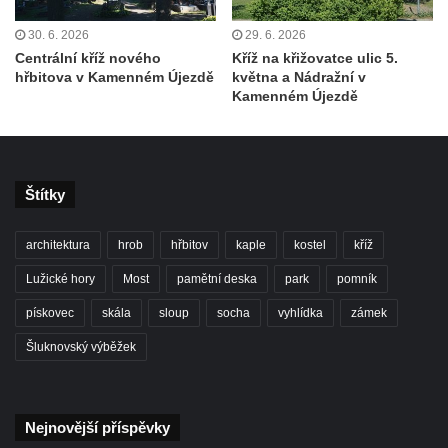
Socha Tygr v ZOO Leipzig
30. 6. 2026
29. 6. 2026
Socha Atlet v ZOO Leipzig
Centrální kříž nového
Kříž na křižovatce ulic 5.
Socha Marabu v ZOO Leipzig
hřbitova v Kamenném Újezdě
května a Nádražní v
Kamenném Újezdě
Busta Karla Maxe Schneidera v ZOO
Leipzig
Socha Iásón v ZOO Leipzig
Socha Mladý slon v ZOO Leipzig
Štítky
Socha Býk v ZOO Dresden
architektura
hrob
hřbitov
kaple
kostel
kříž
Socha Uprchlý otrok bojuje s divokým psem
v ZOO Dresden
Lužické hory
Most
pamětní deska
park
pomník
Socha krokodýla v ZOO Dresden
pískovec
skála
sloup
socha
vyhlídka
zámek
Socha slona v ZOO Dresden
Šluknovský výběžek
Socha Faun s medvíďaty v ZOO Dresden
Socha divokého prasete před vstupem do
ZOO Dresden
Nejnovější příspěvky