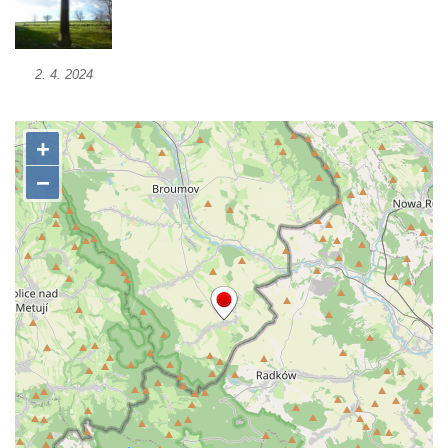
Socha Včela v ZOO Hluboká
Socha Housenka v ZOO Hluboká
Socha Nosorožík v ZOO Hluboká
2. 4. 2024
Socha Rosomák v ZOO Hluboká
Socha Beruška v ZOO Hluboká
Socha Vážka v ZOO Hluboká
Socha Volavka v ZOO Hluboká
Flamingo trůn v ZOO Hluboká
Lavička Kůň Převalského v ZOO Hluboká
Lysá nad Labem, barokní město Šporkovo
Socha Opičákovník v ZOO Hluboká
Socha Roháč v ZOO Hluboká
Socha Mystik v ZOO Hluboká
Reliéf Rodina a práce na budově záložny
čp. 69/1 v Českých Budějovicích