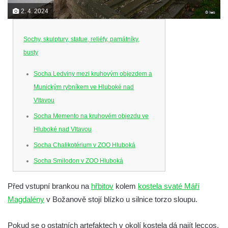
2. 4. 2024
Sochy, skulptury, statue, reliéfy, památníky,
busty
Socha Ledviny mezi kruhovým objezdem a
Munickým rybníkem ve Hluboké nad
Vltavou
Socha Memento na kruhovém objezdu ve
Hluboké nad Vltavou
Socha Chalikotérium v ZOO Hluboká
Socha Smilodon v ZOO Hluboká
Socha Veledaněk v ZOO Hluboká
Před vstupní brankou na
hřbitov
kolem
kostela svaté Máří
Socha Koroun bezzubý v ZOO Hluboká
Magdalény
v Božanově stojí blízko u silnice torzo sloupu.
Socha Plejtvák obrovský v ZOO Hluboká
Socha Medvěd jeskynní v ZOO Hluboká
Pokud se o ostatních artefaktech v okolí kostela dá najít leccos,