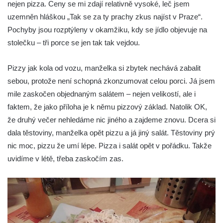
nejen pizza. Ceny se mi zdají relativně vysoké, leč jsem
uzemněn hláškou „Tak se za ty prachy zkus najíst v Praze“.
Pochyby jsou rozptýleny v okamžiku, kdy se jídlo objevuje na
stolečku – tři porce se jen tak tak vejdou.
Pizzy jak kola od vozu, manželka si zbytek nechává zabalit
sebou, protože není schopná zkonzumovat celou porci. Já jsem
mile zaskočen objednaným salátem – nejen velikostí, ale i
faktem, že jako příloha je k němu pizzový základ. Natolik OK,
že druhý večer nehledáme nic jiného a zajdeme znovu. Dcera si
dala těstoviny, manželka opět pizzu a já jiný salát. Těstoviny prý
nic moc, pizzu že umí lépe. Pizza i salát opět v pořádku. Takže
uvidíme v létě, třeba zaskočím zas.