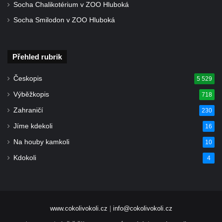
Socha Chalikotérium v ZOO Hluboká
Socha Smilodon v ZOO Hluboká
Přehled rubrik
Českopis
5 529
Výběžkopis
718
Zahraničí
230
Jíme kdekoli
16
Na houby kamkoli
10
Kdokoli
4
www.cokolivokoli.cz
|
info@cokolivokoli.cz