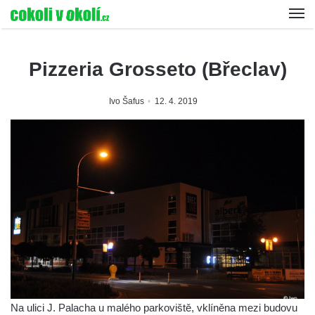
Pizzeria Grosseto (Břeclav)
Ivo Šafus
12. 4. 2019
Na ulici J. Palacha u malého parkoviště, vklíněna mezi budovu