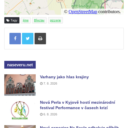
Tagy
jíme
Břeclav
pizzerie
Tisknout
naseveru.net
Varhany jako hlas krajiny
7. 8. 2026
Nová Perla v Kyjově hostí mezinárodní
festival Performance v časech krizí
6. 8. 2026
Nová expozice Na Saule odhaluje příběh