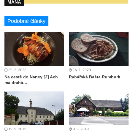
MANA
Podobné články
29. 3. 2023
16. 1. 2020
Na cestě do Nancy [2] Ach
Rybářská Bašta Rumburk
má drahá…
19. 9. 2019
9. 9. 2019