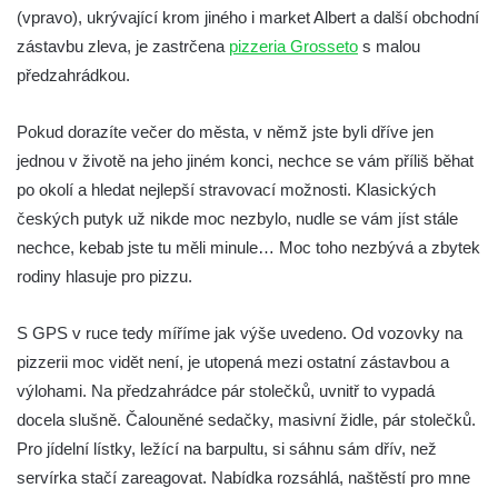
(vpravo), ukrývající krom jiného i market Albert a další obchodní
zástavbu zleva, je zastrčena
pizzeria Grosseto
s malou
předzahrádkou.
Pokud dorazíte večer do města, v němž jste byli dříve jen
jednou v životě na jeho jiném konci, nechce se vám příliš běhat
po okolí a hledat nejlepší stravovací možnosti. Klasických
českých putyk už nikde moc nezbylo, nudle se vám jíst stále
nechce, kebab jste tu měli minule… Moc toho nezbývá a zbytek
rodiny hlasuje pro pizzu.
S GPS v ruce tedy míříme jak výše uvedeno. Od vozovky na
pizzerii moc vidět není, je utopená mezi ostatní zástavbou a
výlohami. Na předzahrádce pár stolečků, uvnitř to vypadá
docela slušně. Čalouněné sedačky, masivní židle, pár stolečků.
Pro jídelní lístky, ležící na barpultu, si sáhnu sám dřív, než
servírka stačí zareagovat. Nabídka rozsáhlá, naštěstí pro mne