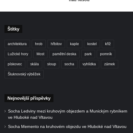
Štítky
architektura
hrob
hřbitov
kaple
kostel
kříž
Lužické hory
Most
pamětní deska
park
pomník
pískovec
skála
sloup
socha
vyhlídka
zámek
Šluknovský výběžek
Nejnovější příspěvky
Socha Ledviny mezi kruhovým objezdem a Munickým rybníkem
ve Hluboké nad Vltavou
Socha Memento na kruhovém objezdu ve Hluboké nad Vltavou