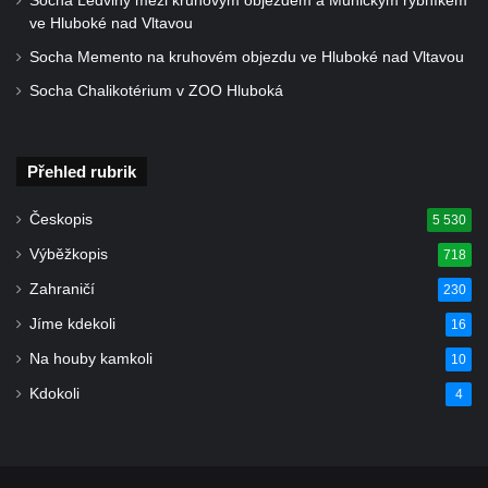
Socha Ledviny mezi kruhovým objezdem a Munickým rybníkem
ve Hluboké nad Vltavou
Socha Memento na kruhovém objezdu ve Hluboké nad Vltavou
Socha Chalikotérium v ZOO Hluboká
Přehled rubrik
Českopis
5 530
Výběžkopis
718
Zahraničí
230
Jíme kdekoli
16
Na houby kamkoli
10
Kdokoli
4