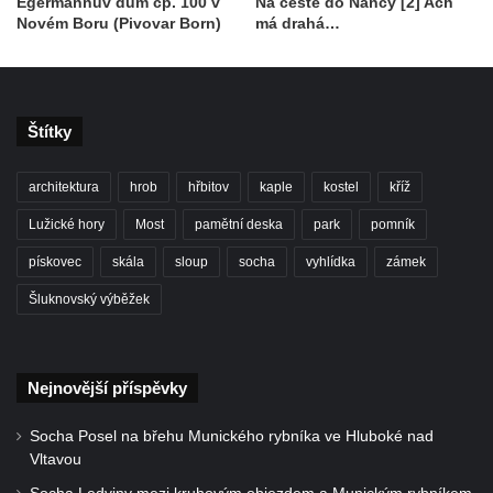
Egermannův dům čp. 100 v
Na cestě do Nancy [2] Ach
Novém Boru (Pivovar Born)
má drahá…
Štítky
architektura
hrob
hřbitov
kaple
kostel
kříž
Lužické hory
Most
pamětní deska
park
pomník
pískovec
skála
sloup
socha
vyhlídka
zámek
Šluknovský výběžek
Nejnovější příspěvky
Socha Posel na břehu Munického rybníka ve Hluboké nad
Vltavou