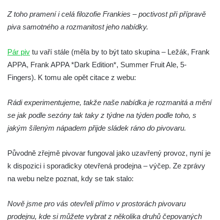
Z toho pramení i celá filozofie Frankies – poctivost při přípravě
piva samotného a rozmanitost jeho nabídky.
Pár piv
tu vaří stále (měla by to být tato skupina – Ležák, Frank
APPA, Frank APPA *Dark Edition*, Summer Fruit Ale, 5-
Fingers). K tomu ale opět citace z webu:
Rádi experimentujeme, takže naše nabídka je rozmanitá a mění
se jak podle sezóny tak taky z týdne na týden podle toho, s
jakým šíleným nápadem přijde sládek ráno do pivovaru.
Původně zřejmě pivovar fungoval jako uzavřený provoz, nyní je
k dispozici i sporadicky otevřená prodejna – výčep. Ze zprávy
na webu nelze poznat, kdy se tak stalo:
Nově jsme pro vás otevřeli přímo v prostorách pivovaru
prodejnu, kde si můžete vybrat z několika druhů čepovaných