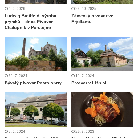
1. 2. 2026
23. 10. 2025
Ludwig Breitfeld, výroba
Zámecký pivovar ve
prýmků – dnes Pivovar
Frýdlantu
Chalupník v Perštejně
31. 7. 2024
11. 7. 2024
Bývalý pivovar Postoloprty
Pivovar v Lišnici
5. 2. 2024
29. 3. 2023