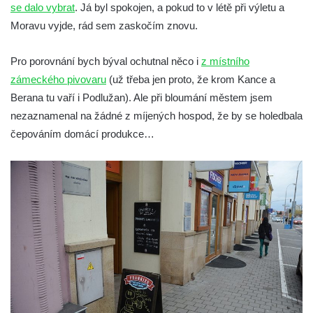
se dalo vybrat
. Já byl spokojen, a pokud to v létě při výletu a
Moravu vyjde, rád sem zaskočím znovu.
Pro porovnání bych býval ochutnal něco i
z místního
zámeckého pivovaru
(už třeba jen proto, že krom Kance a
Berana tu vaří i Podlužan). Ale při bloumání městem jsem
nezaznamenal na žádné z míjených hospod, že by se holedbala
čepováním domácí produkce…