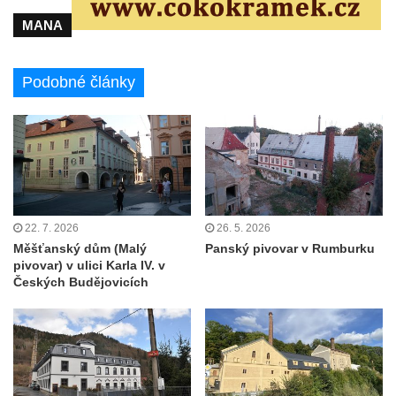
MANA
Podobné články
22. 7. 2026
26. 5. 2026
Měšťanský dům (Malý
Panský pivovar v Rumburku
pivovar) v ulici Karla IV. v
Českých Budějovicích