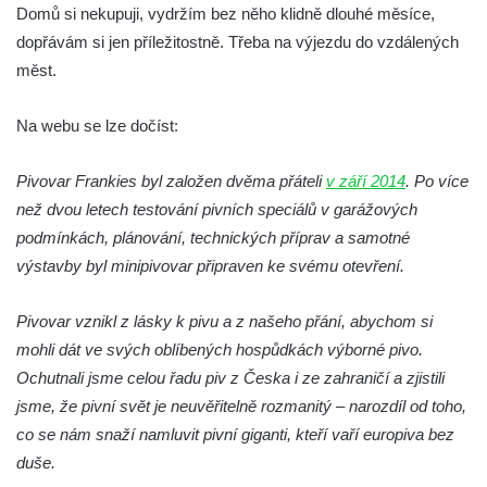
Domů si nekupuji, vydržím bez něho klidně dlouhé měsíce,
dopřávám si jen příležitostně. Třeba na výjezdu do vzdálených
měst.
Na webu se lze dočíst:
Pivovar Frankies byl založen dvěma přáteli
v září 2014
. Po více
než dvou letech testování pivních speciálů v garážových
podmínkách, plánování, technických příprav a samotné
výstavby byl minipivovar připraven ke svému otevření.
Pivovar vznikl z lásky k pivu a z našeho přání, abychom si
mohli dát ve svých oblíbených hospůdkách výborné pivo.
Ochutnali jsme celou řadu piv z Česka i ze zahraničí a zjistili
jsme, že pivní svět je neuvěřitelně rozmanitý – narozdíl od toho,
co se nám snaží namluvit pivní giganti, kteří vaří europiva bez
duše.