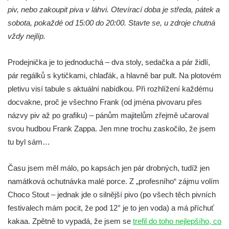
piv, nebo zakoupit piva v láhvi. Otevírací doba je středa, pátek a
sobota, pokaždé od 15:00 do 20:00. Stavte se, u zdroje chutná
vždy nejlíp.
Prodejnička je to jednoduchá – dva stoly, sedačka a pár židlí,
pár regálků s kytičkami, chlaďák, a hlavně bar pult. Na plotovém
pletivu visí tabule s aktuální nabídkou. Při rozhlížení každému
docvakne, proč je všechno Frank (od jména pivovaru přes
názvy piv až po grafiku) – pánům majitelům zřejmě učaroval
svou hudbou Frank Zappa. Jen mne trochu zaskočilo, že jsem
tu byl sám…
Času jsem měl málo, po kapsách jen pár drobných, tudíž jen
namátková ochutnávka malé porce. Z „profesního“ zájmu volím
Choco Stout – jednak jde o silnější pivo (po všech těch pivních
festivalech mám pocit, že pod 12° je to jen voda) a má příchuť
kakaa. Zpětně to vypadá, že jsem se
trefil do toho nejlepšího, co