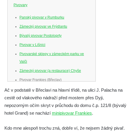
Pivovary
Panský pivovar v Rumburku
Zámecký pivovar ve Frýdlantu
Bývalý pivovar Postoloprty
Pivovar v Lišnici
Pivovarské sklepy v zámeckém parku ve
Valči
Zámecký pivovar (a restaurace) Chyše
Pivovar Frankies (Břeclav)
Ač v podstatě v Břeclavi na hlavní třídě, na ulici J. Palacha na
cestě od vlakového nádraží před mostem přes Dyji,
nepozorným očím skryt v průchodu do domu č.p. 121/8 (bývalý
hotel Grand) se nachází
minipivovar Frankies
.
Kdo mne alespoň trochu zná, dobře ví, že nejsem žádný pivař.