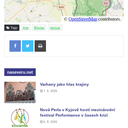
Tagy
jíme
Břeclav
pivovar
Tisknout
naseveru.net
Varhany jako hlas krajiny
7. 8. 2026
Nová Perla v Kyjově hostí mezinárodní
festival Performance v časech krizí
6. 8. 2026