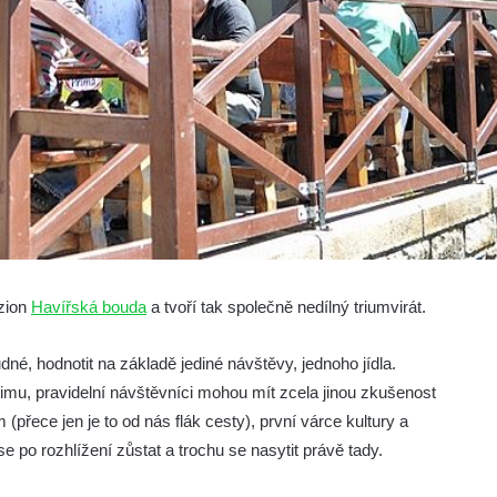
zion
Havířská bouda
a tvoří tak společně nedílný triumvirát.
udné, hodnotit na základě jediné návštěvy, jednoho jídla.
mu, pravidelní návštěvníci mohou mít zcela jinou zkušenost
přece jen je to od nás flák cesty), první várce kultury a
e po rozhlížení zůstat a trochu se nasytit právě tady.