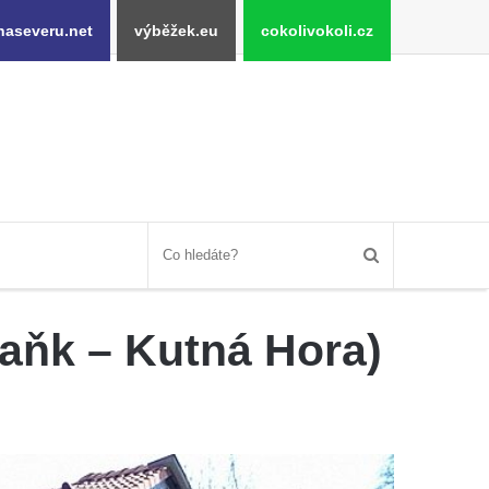
naseveru.net
výběžek.eu
cokolivokoli.cz
aňk – Kutná Hora)