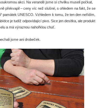
o soukromou akci. Na verandě jsme si chvilku museli počkat,
mně překvapil – ceny víc než slušné, s ohledem na fakt, že se
elů“ památek UNESCO. Vzhledem k tomu, že ten den neřídím,
bídce je tudíž odpovídající pivo. Sice jen desítka, ale produkt
melu a má výraznou nahořklou chuť.
nechali jsme ani drobeček.