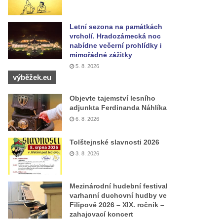
Letní sezona na památkách
vrcholí. Hradozámecká noc
nabídne večerní prohlídky i
mimořádné zážitky
5. 8. 2026
výběžek.eu
Objevte tajemství lesního
adjunkta Ferdinanda Náhlíka
6. 8. 2026
Tolštejnské slavnosti 2026
3. 8. 2026
Mezinárodní hudební festival
varhanní duchovní hudby ve
Filipově 2026 – XIX. ročník –
zahajovací koncert