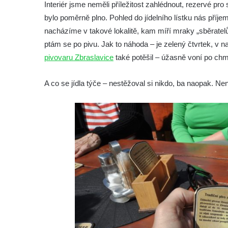
Interiér jsme neměli příležitost zahlédnout, rezervé pr
bylo poměrně plno. Pohled do jídelního lístku nás příje
nacházíme v takové lokalitě, kam míří mraky „sběrat
ptám se po pivu. Jak to náhoda – je zelený čtvrtek, v na
pivovaru Zbraslavice
také potěšil – úžasně voní po ch
A co se jídla týče – nestěžoval si nikdo, ba naopak. Ne