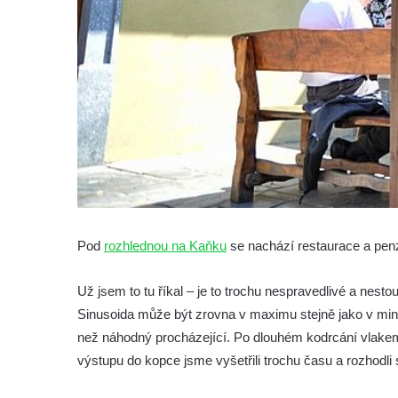
Pod
rozhlednou na Kaňku
se nachází restaurace a pen
Už jsem to tu říkal – je to trochu nespravedlivé a nesto
Sinusoida může být zrovna v maximu stejně jako v mini
než náhodný procházející. Po dlouhém kodrcání vlakem (
výstupu do kopce jsme vyšetřili trochu času a rozhodli s