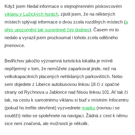
Bedřichovský viklan (Lužické hory)
Když jsem hledal informace o stejnojmenném pískovcovém
viklanu v Lužických horách
, zjistil jsem, že na některých
Viklan Dominik
místech splývají informace o dvou zcela rozdílných místech (
a
přes upozornění tak suverénně činí dodnes
). Časem mi to
nedalo a vyrazil jsem prozkoumat i tohoto zcela odlišného
jmenovce.
Bedřichov jakožto významná turistická lokalita je mírně
nepříjemný v tom, že nemůžete zaparkovat jinde, než na
velkokapacitních placených nehlídaných parkovištích. Nebo
sem dojedete z Liberce autobusovou linkou 18 či z opačné
strany od Rychnova u Jablonce nad Nisou linkou 101. Ať tak či
tak, na cestu k samotnému viklanu si buď v místním Infocentru
(pokud ho trefíte otevřené) vyzvednete
mapku
(rovnou i se
soutěží) nebo se spolehnete na navigaci. Žádná z cest k němu
sice není značená, ale možností je několik.