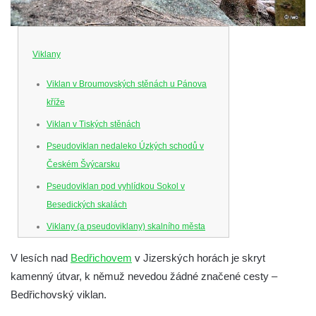
Viklany
Viklan v Broumovských stěnách u Pánova
kříže
Viklan v Tiských stěnách
Pseudoviklan nedaleko Úzkých schodů v
Českém Švýcarsku
Pseudoviklan pod vyhlídkou Sokol v
Besedických skalách
Viklany (a pseudoviklany) skalního města
Drábovna
V lesích nad
Bedřichovem
v Jizerských horách je skryt
Viklan na Husníkově vyhlídce ve skalním
kamenný útvar, k němuž nevedou žádné značené cesty –
bludišti Chléviště (Besedické skaly)
Bedřichovský viklan.
Bedřichovský viklan (Jizerské hory)