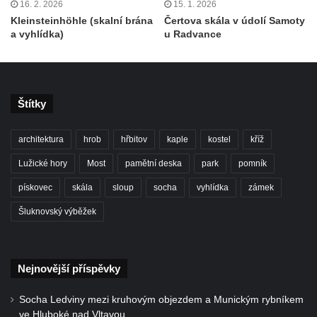
16. 2. 2026
15. 1. 2026
Kleinsteinhöhle (skalní brána
Čertova skála v údolí Samoty
a vyhlídka)
u Radvance
Štítky
architektura
hrob
hřbitov
kaple
kostel
kříž
Lužické hory
Most
pamětní deska
park
pomník
pískovec
skála
sloup
socha
vyhlídka
zámek
Šluknovský výběžek
Nejnovější příspěvky
Socha Ledviny mezi kruhovým objezdem a Munickým rybníkem
ve Hluboké nad Vltavou