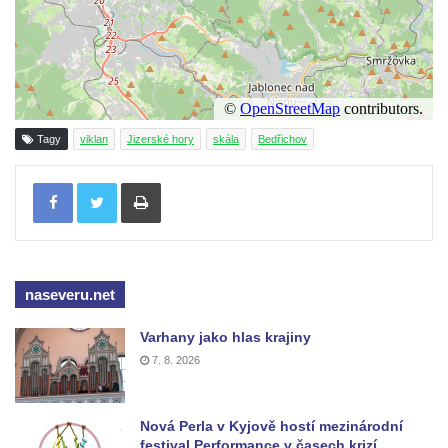
Tagy
viklan
Jizerské hory
skála
Bedřichov
Tisknout
naseveru.net
Varhany jako hlas krajiny
7. 8. 2026
Nová Perla v Kyjově hostí mezinárodní
festival Performance v časech krizí