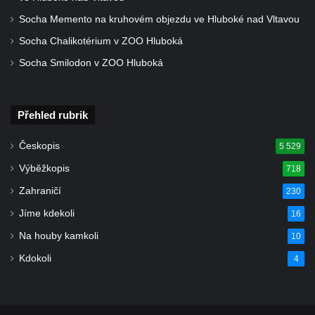
Socha Memento na kruhovém objezdu ve Hluboké nad Vltavou
Socha Chalikotérium v ZOO Hluboká
Socha Smilodon v ZOO Hluboká
Přehled rubrik
Českopis
5 529
Výběžkopis
718
Zahraničí
230
Jíme kdekoli
16
Na houby kamkoli
10
Kdokoli
4