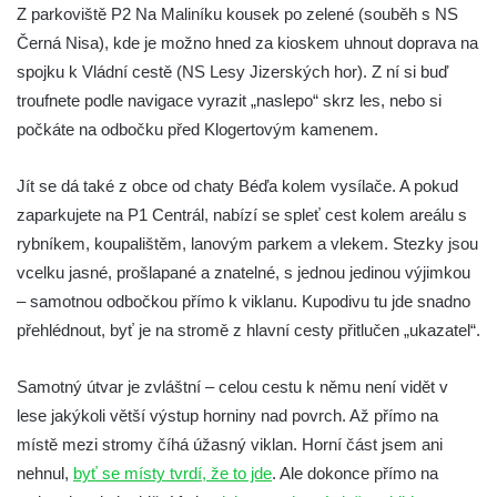
Z parkoviště P2 Na Maliníku kousek po zelené (souběh s NS
Černá Nisa), kde je možno hned za kioskem uhnout doprava na
spojku k Vládní cestě (NS Lesy Jizerských hor). Z ní si buď
troufnete podle navigace vyrazit „naslepo“ skrz les, nebo si
počkáte na odbočku před Klogertovým kamenem.
Jít se dá také z obce od chaty Béďa kolem vysílače. A pokud
zaparkujete na P1 Centrál, nabízí se spleť cest kolem areálu s
rybníkem, koupalištěm, lanovým parkem a vlekem. Stezky jsou
vcelku jasné, prošlapané a znatelné, s jednou jedinou výjimkou
– samotnou odbočkou přímo k viklanu. Kupodivu tu jde snadno
přehlédnout, byť je na stromě z hlavní cesty přitlučen „ukazatel“.
Samotný útvar je zvláštní – celou cestu k němu není vidět v
lese jakýkoli větší výstup horniny nad povrch. Až přímo na
místě mezi stromy číhá úžasný viklan. Horní část jsem ani
nehnul,
byť se místy tvrdí, že to jde
. Ale dokonce přímo na