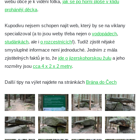
webu obce je k vidění fotka,
jak se po horní ploše v klidu
prohánějí děcka
.
Kupodivu nejsem schopen najít web, který by se na viklany
specializoval (a to jsou weby třeba nejen o
vodopádech
,
studánkách
, ale i
o rozcestnících
!). Tudíž zjistit nějaké
smysluplné informace není jednoduché. Jedním z mála
zjistitelných faktů je to, že
jde o jizerskohorskou žulu
a jeho
rozměry jsou
cca 4 x 2 x 2 metry
.
Další tipy na výlet najdete na stránkách
Brána do Čech