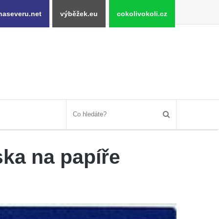
naseveru.net
výběžek.eu
cokolivokoli.cz
ka na papíře