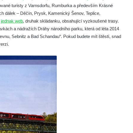
izované turisty z Varnsdorfu, Rumburka a především Krásné
ných dálek – Děčín, Prysk, Kamenický Šenov, Teplice,
–
jednak web
, druhak skládanku, obsahující vyzkoušené trasy.
ávkách a nádražích Dráhy národního parku, která od léta 2014
vnu, Sebnitz a Bad Schandau“. Pokud budete mít štěstí, snad
erzi.