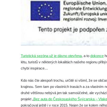
Turistická sezóna už je dávno otevřena
, a to
dokonce
h
létu, turistů v některých lokalitách našeho regionu přib
chybí inspirace…
Kdo nás čte alespoň trochu, určitě si všiml, že se ob
krajinou. Sem tam po vlastních trasách a za vlastním 
druhé většinou nebývá jen tak samoúčelné, ale vychází
projekt „
Bez auta do Českosaského Švýcarska – Vlake
pokračoval ještě i v roce 2015. Nejen že se kolem něh