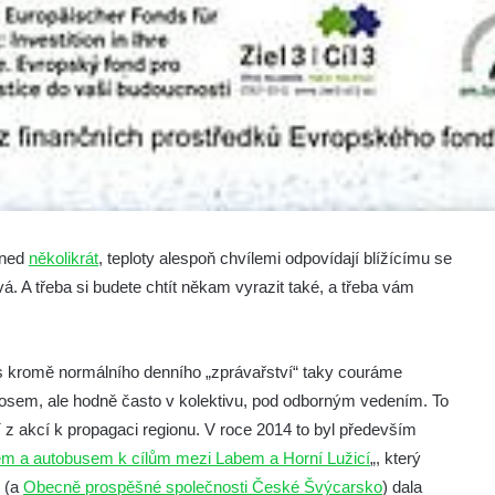
ned
několikrát
, teploty alespoň chvílemi odpovídají blížícímu se
ývá. A třeba si budete chtít někam vyrazit také, a třeba vám
čas kromě normálního denního „zprávařství“ taky couráme
nosem, ale hodně často v kolektivu, pod odborným vedením. To
 z akcí k propagaci regionu. V roce 2014 to byl především
m a autobusem k cílům mezi Labem a Horní Lužicí
„, který
o (a
Obecně prospěšné společnosti České Švýcarsko
) dala