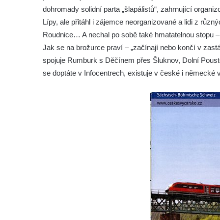
dohromady solidní parta „šlapálistů“, zahrnující organ
Lípy, ale přitáhl i zájemce neorganizované a lidi z růz
Roudnice… A nechal po sobě také hmatatelnou stopu 
Jak se na brožurce praví – „začínají nebo končí v zast
spojuje Rumburk s Děčínem přes Šluknov, Dolní Pouste
se doptáte v Infocentrech, existuje v české i německé v