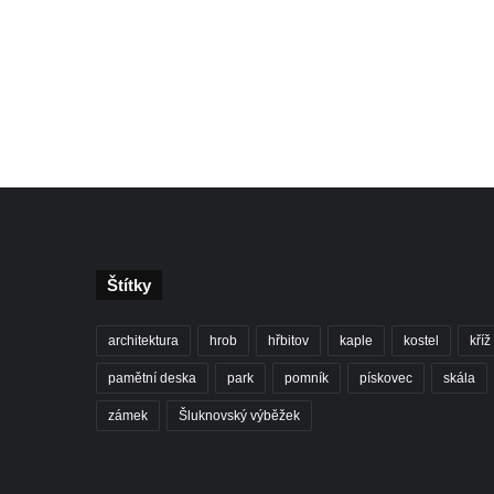
Štítky
architektura
hrob
hřbitov
kaple
kostel
kříž
pamětní deska
park
pomník
pískovec
skála
zámek
Šluknovský výběžek