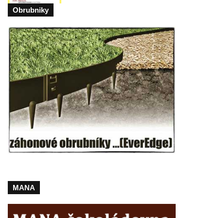
Obrubniky
MANA