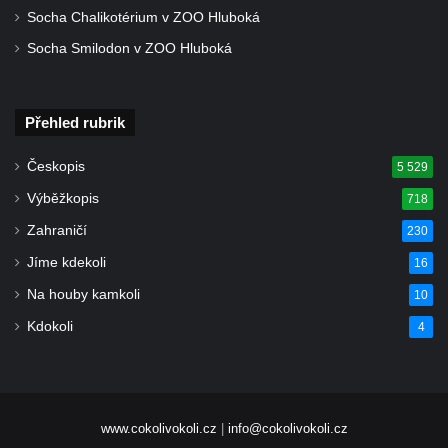
Socha Chalikotérium v ZOO Hluboká
Socha Smilodon v ZOO Hluboká
Přehled rubrik
Českopis
5 529
Výběžkopis
718
Zahraničí
230
Jíme kdekoli
16
Na houby kamkoli
10
Kdokoli
4
www.cokolivokoli.cz
|
info@cokolivokoli.cz