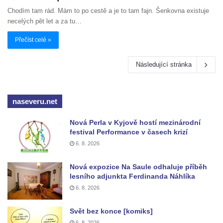
Chodím tam rád. Mám to po cestě a je to tam fajn. Šenkovna existuje
necelých pět let a za tu…
Přečíst celé »
Následující stránka
naseveru.net
Nová Perla v Kyjově hostí mezinárodní
festival Performance v časech krizí
6. 8. 2026
Nová expozice Na Saule odhaluje příběh
lesního adjunkta Ferdinanda Náhlíka
6. 8. 2026
Svět bez konce [komiks]
6. 8. 2026