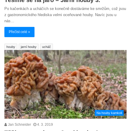
Po kačenkách a ucháčích se konečně dostáváme ke smržům, což jsou
z gastronomického hlediska velmi oceňované houby. Navíc jsou u
nás…
Přečíst celé »
houby
jarní houby
ucháč
Na houby kamkoli
Jan Schneider
4. 3. 2019