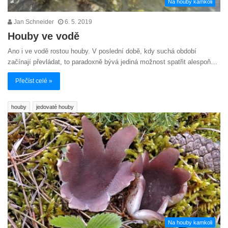
Na houby kamkoli
Jan Schneider
6. 5. 2019
Houby ve vodě
Ano i ve vodě rostou houby. V poslední době, kdy suchá období
začínají převládat, to paradoxně bývá jediná možnost spatřit alespoň…
Přečíst celé »
houby
jedovaté houby
Na houby kamkoli