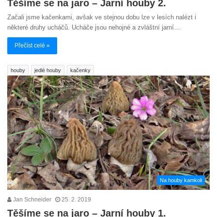
Těšíme se na jaro – Jarní houby 2.
Začali jsme kačenkami, avšak ve stejnou dobu lze v lesích nalézt i
některé druhy ucháčů. Ucháče jsou nehojné a zvláštní jarní…
Přečíst celé »
houby
jedlé houby
kačenky
Na houby kamkoli
Jan Schneider
25. 2. 2019
Těšíme se na jaro – Jarní houby 1.