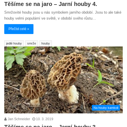
Těšíme se na jaro – Jarní houby 4.
Smržovité houby jsou u nás symbolem jarního období. Jsou to ale také
houby velmi populární ve světě, v období svého růstu…
Přečíst celé »
jedlé houby
smrže
houby
Na houby kamkoli
Jan Schneider
10. 3. 2019
Těšíme se na jaro – Jarní houby 3.