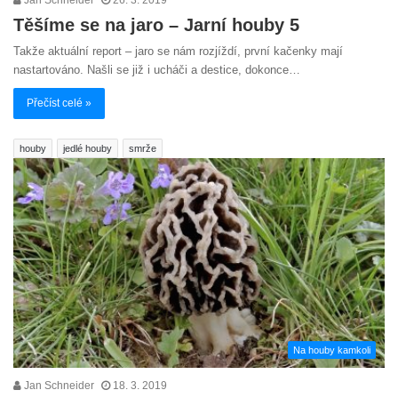
Jan Schneider
26. 3. 2019
Těšíme se na jaro – Jarní houby 5
Takže aktuální report – jaro se nám rozjíždí, první kačenky mají
nastartováno. Našli se již i ucháči a destice, dokonce…
Přečíst celé »
houby
jedlé houby
smrže
Na houby kamkoli
Jan Schneider
18. 3. 2019