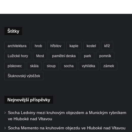
Štítky
architektura
hrob
hřbitov
kaple
kostel
kříž
Lužické hory
Most
pamětní deska
park
pomník
pískovec
skála
sloup
socha
vyhlídka
zámek
Šluknovský výběžek
Nejnovější příspěvky
Socha Ledviny mezi kruhovým objezdem a Munickým rybníkem
ve Hluboké nad Vltavou
Socha Memento na kruhovém objezdu ve Hluboké nad Vltavou