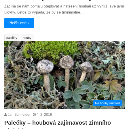
Začíná se nám pomalu oteplovat a natěšení houbaři už vyhlíží své jarní
úlovky. Letos to vypadá, že by se (minimálně…
Přečíst celé »
palečky
houby
Na houby kamkoli
Jan Schneider
4. 2. 2019
Palečky – houbová zajímavost zimního