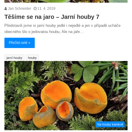
Jan Schneider
11. 4. 2019
Těšíme se na jaro – Jarní houby 7
Představili jsme si jarní houby jedlé i nejedlé a jen v případě ucháče
obecného šlo o jedovatou houbu, Ale na jaře…
Přečíst celé »
jarní houby
houby
Na houby kamkoli