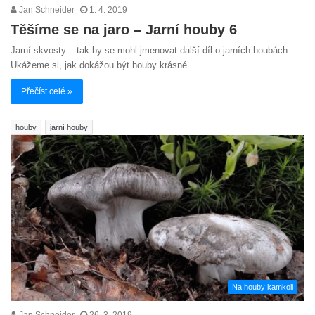
Jan Schneider
1. 4. 2019
Těšíme se na jaro – Jarní houby 6
Jarní skvosty – tak by se mohl jmenovat další díl o jarních houbách.
Ukážeme si, jak dokážou být houby krásné.…
Přečíst celé »
houby
jarní houby
Na houby kamkoli