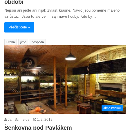
období
Nejsou ani jedlé ani nijak zvlášť krásné. Navíc jsou poměrně malého
vzrůstu… Jsou to ale velmi zajímavé houby. Kdo by…
Přečíst celé »
Praha
jíme
hospoda
Jíme kdekoli
Jan Schneider
1. 2. 2019
Šenkovna pod Pavlákem